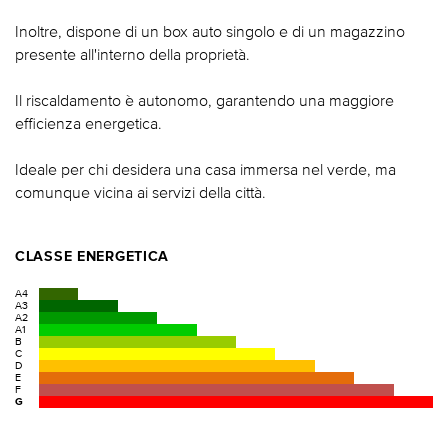
Inoltre, dispone di un box auto singolo e di un magazzino
presente all'interno della proprietà.
Il riscaldamento è autonomo, garantendo una maggiore
efficienza energetica.
Ideale per chi desidera una casa immersa nel verde, ma
comunque vicina ai servizi della città.
CLASSE ENERGETICA
A4
A3
A2
A1
B
C
D
E
F
G