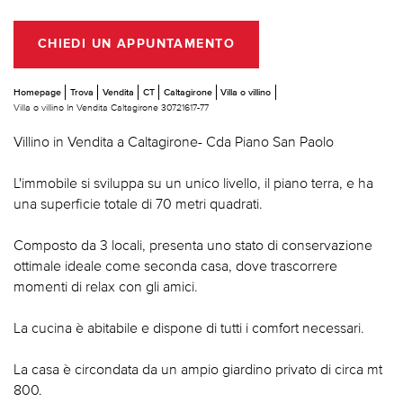
CHIEDI UN APPUNTAMENTO
Homepage
Trova
Vendita
CT
Caltagirone
Villa o villino
Villa o villino In Vendita Caltagirone 30721617-77
Villino in Vendita a Caltagirone- Cda Piano San Paolo
L'immobile si sviluppa su un unico livello, il piano terra, e ha
una superficie totale di 70 metri quadrati.
Composto da 3 locali, presenta uno stato di conservazione
ottimale ideale come seconda casa, dove trascorrere
momenti di relax con gli amici.
La cucina è abitabile e dispone di tutti i comfort necessari.
La casa è circondata da un ampio giardino privato di circa mt
800.