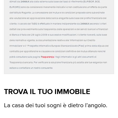
24MAX
stimati da
alla data odierna sulla base dei tassi di riferimento (EURIBOR, BCE,
EUROIRS) sono da considerarsi meramente indicativi e non costituiscono un'offerta da parte
dell'Istituto Rogante. La concessione del mutuo e le condizioni proposte sono subordinate
alla valutazione ed approvazione della banca erogante sulla base del profilo finanziario del
24MAX
cliente. Il calcolo del TAEG è effettuato in maniera indipendente da
secondo i criteri
dettati dal provvedimento sulla trasparenza delle operazioni e dei servizi bancari e finanziari
di Banca d'Italia del 29 luglio 2009 e successive modificazioni. Il cliente riceverà, sulla base
della normativa vigente, la documentazione relativa alle 'Informazioni sul Credito
Immobiliare' e il “Prospetto Informativo Europeo Standardizzato (Pies)' prima della stipula del
contratto per approfondire le clausole e le condizioni definitive del mutuo ottenuto nonché
potrà consultare sulla pagina
Trasparenza
i fogli informativi e gli altri documenti di
Trasparenza bancaria. Per verificare la soluzione finanziaria più adatta alle tue esigenze non
esitare a contattare un nostro consulente.
TROVA IL TUO IMMOBILE
La casa dei tuoi sogni è dietro l’angolo.