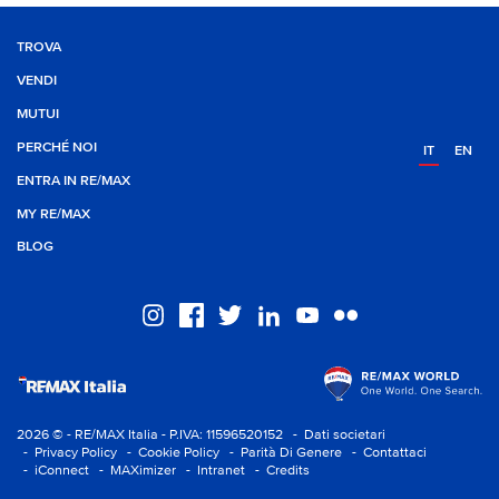
TROVA
VENDI
MUTUI
PERCHÉ NOI
IT
EN
ENTRA IN RE/MAX
MY RE/MAX
BLOG
2026 © - RE/MAX Italia - P.IVA: 11596520152
- Dati societari
- Privacy Policy
- Cookie Policy
- Parità Di Genere
- Contattaci
- iConnect
- MAXimizer
- Intranet
- Credits