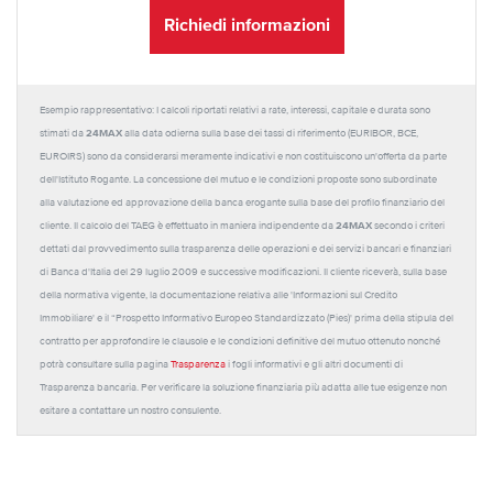
Richiedi informazioni
Esempio rappresentativo: I calcoli riportati relativi a rate, interessi, capitale e durata sono
24MAX
stimati da
alla data odierna sulla base dei tassi di riferimento (EURIBOR, BCE,
EUROIRS) sono da considerarsi meramente indicativi e non costituiscono un'offerta da parte
dell'Istituto Rogante. La concessione del mutuo e le condizioni proposte sono subordinate
alla valutazione ed approvazione della banca erogante sulla base del profilo finanziario del
24MAX
cliente. Il calcolo del TAEG è effettuato in maniera indipendente da
secondo i criteri
dettati dal provvedimento sulla trasparenza delle operazioni e dei servizi bancari e finanziari
di Banca d'Italia del 29 luglio 2009 e successive modificazioni. Il cliente riceverà, sulla base
della normativa vigente, la documentazione relativa alle 'Informazioni sul Credito
Immobiliare' e il “Prospetto Informativo Europeo Standardizzato (Pies)' prima della stipula del
contratto per approfondire le clausole e le condizioni definitive del mutuo ottenuto nonché
potrà consultare sulla pagina
Trasparenza
i fogli informativi e gli altri documenti di
Trasparenza bancaria. Per verificare la soluzione finanziaria più adatta alle tue esigenze non
esitare a contattare un nostro consulente.