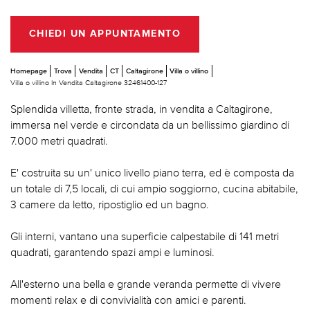
CHIEDI UN APPUNTAMENTO
Homepage
Trova
Vendita
CT
Caltagirone
Villa o villino
Villa o villino In Vendita Caltagirone 32461400-127
Splendida villetta, fronte strada, in vendita a Caltagirone,
immersa nel verde e circondata da un bellissimo giardino di
7.000 metri quadrati.
E' costruita su un' unico livello piano terra, ed è composta da
un totale di 7,5 locali, di cui ampio soggiorno, cucina abitabile,
3 camere da letto, ripostiglio ed un bagno.
Gli interni, vantano una superficie calpestabile di 141 metri
quadrati, garantendo spazi ampi e luminosi.
All'esterno una bella e grande veranda permette di vivere
momenti relax e di convivialità con amici e parenti.