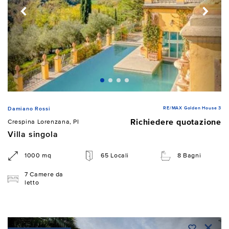
RE/MAX Golden House 3
Damiano Rossi
Richiedere quotazione
Crespina Lorenzana, PI
Villa singola
1000 mq
65 Locali
8 Bagni
7 Camere da
letto