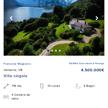
RE/MAX Città Ideale & Prestige
Francoise Mogavero
4.500.000€
Verbania, VB
Villa singola
718 mq
10 Locali
5 Bagni
4 Camere da
letto