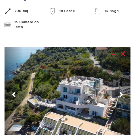
700 mq
18 Locali
16 Bagni
15 Camere da
letto