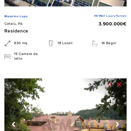
RE/MAX Luxury Hunters
Massimo Lupo
3.900.000€
Cefalù, PA
Residence
830 mq
18 Locali
16 Bagni
15 Camere da
letto