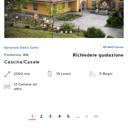
RE/MAX Fabula
Salvatore Della Corte
Richiedere quotazione
Fiumicino, RM
Cascina/Casale
2000 mq
15 Locali
11 Bagni
12 Camere da
letto
1
2
3
4
5
…
>
>>