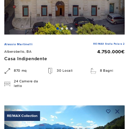
RE/MAX Stella Polare 2
Alessio Martinelli
4.750.000€
Alberobello, BA
Casa Indipendente
870 mq
30 Locali
8 Bagni
24 Camere da
letto
RE/MAX Collection