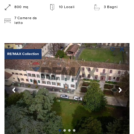
800 mq
10 Locali
3 Bagni
7 Camere da
letto
RE/MAX Collection