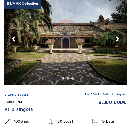
RE/MAX Collection
The RE/MAX Collection Crystal
Vittorio Savoia
8.300.000€
Roma, RM
Villa singola
1000 mq
20 Locali
15 Bagni