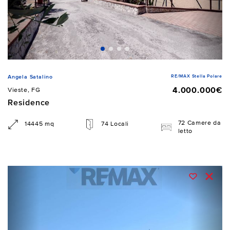
RE/MAX Stella Polare
Angela Satalino
4.000.000€
Vieste, FG
Residence
72 Camere da
14445 mq
74 Locali
letto