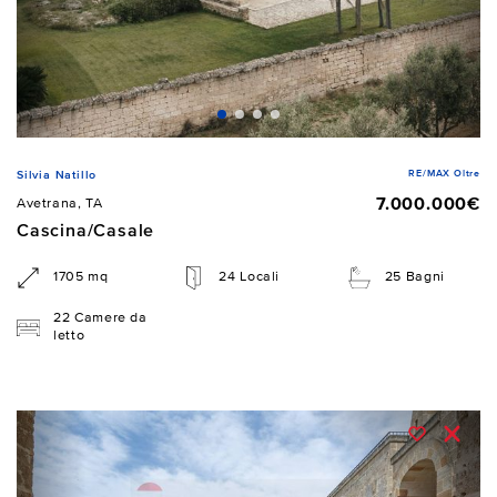
RE/MAX Oltre
Silvia Natillo
7.000.000€
Avetrana, TA
Cascina/Casale
1705 mq
24 Locali
25 Bagni
22 Camere da
letto