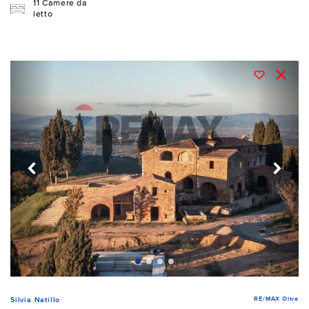
11 Camere da
letto
RE/MAX Oltre
Silvia Natillo