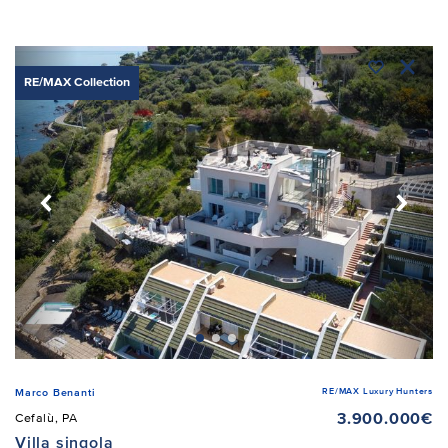
RE/MAX Collection
RE/MAX Luxury Hunters
Marco Benanti
3.900.000€
Cefalù, PA
Villa singola