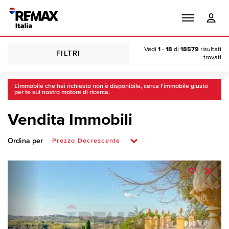
Vedi
1 - 18
di
18579
risultati
FILTRI
trovati
L'immobile che hai richiesto non è disponibile, cerca l'immobile giusto
per te sul nostro motore di ricerca.
Vendita Immobili
Ordina per