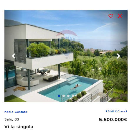
RE/MAX Class 8
Fabio Contato
5.500.000€
Salò, BS
Villa singola