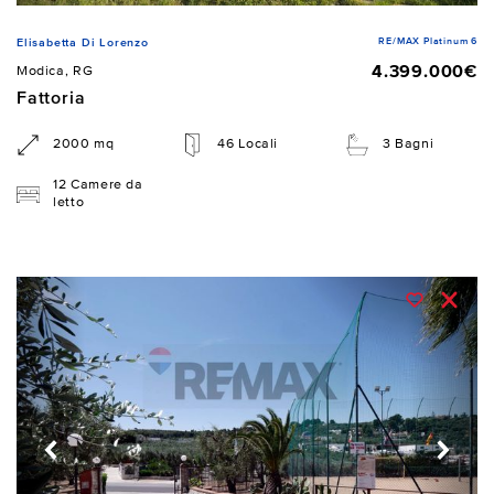
RE/MAX Platinum 6
Elisabetta Di Lorenzo
4.399.000€
Modica, RG
Fattoria
2000 mq
46 Locali
3 Bagni
12 Camere da
letto