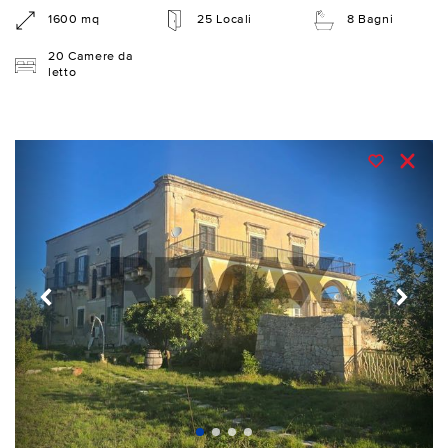
1600 mq
25 Locali
8 Bagni
20 Camere da
letto