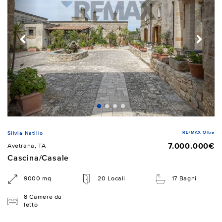
RE/MAX Oltre
Silvia Natillo
7.000.000€
Avetrana, TA
Cascina/Casale
9000 mq
20 Locali
17 Bagni
8 Camere da
letto