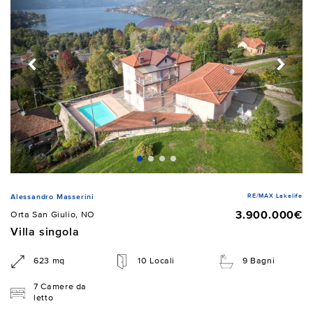
RE/MAX Lakelife
Alessandro Masserini
3.900.000€
Orta San Giulio, NO
Villa singola
623 mq
10 Locali
9 Bagni
7 Camere da
letto