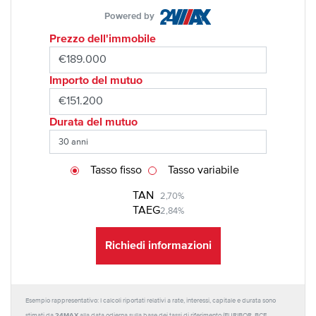
Powered by
Prezzo dell'immobile
Importo del mutuo
Durata del mutuo
Tasso fisso
Tasso variabile
TAN
2,70%
TAEG
2,84%
Richiedi informazioni
Esempio rappresentativo: I calcoli riportati relativi a rate, interessi, capitale e durata sono
24MAX
stimati da
alla data odierna sulla base dei tassi di riferimento (EURIBOR, BCE,