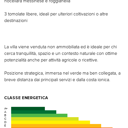
nocellara messinese e roggianella
3 tomolate libere, ideali per ulteriori coltivazioni o altre
destinazioni
La villa viene venduta non ammobiliata ed è ideale per chi
cerca tranquillità, spazio e un contesto naturale con ottime
potenzialità anche per attività agricole o ricettive.
Posizione strategica, immersa nel verde ma ben collegata, a
breve distanza dai principali servizi e dalla costa ionica.
CLASSE ENERGETICA
A+
A
B
C
D
E