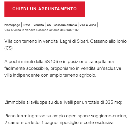
CHIEDI UN APPUNTAMENTO
Homepage
Trova
Vendita
CS
Cassano all'Ionio
Villa o villino
Villa o villino In Vendita Cassano all'Ionio 31601002-1454
Villa con terreno in vendita  Laghi di Sibari, Cassano allo Ionio
(CS)
A pochi minuti dalla SS 106 e in posizione tranquilla ma
facilmente accessibile, proponiamo in vendita un'esclusiva
villa indipendente con ampio terreno agricolo.
L'immobile si sviluppa su due livelli per un totale di 335 mq:
Piano terra: ingresso su ampio open space soggiorno-cucina,
2 camere da letto, 1 bagno, ripostiglio e corte esclusiva.