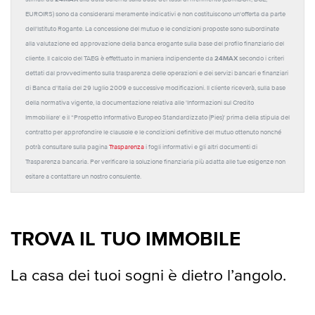
EUROIRS) sono da considerarsi meramente indicativi e non costituiscono un'offerta da parte
dell'Istituto Rogante. La concessione del mutuo e le condizioni proposte sono subordinate
alla valutazione ed approvazione della banca erogante sulla base del profilo finanziario del
24MAX
cliente. Il calcolo del TAEG è effettuato in maniera indipendente da
secondo i criteri
dettati dal provvedimento sulla trasparenza delle operazioni e dei servizi bancari e finanziari
di Banca d'Italia del 29 luglio 2009 e successive modificazioni. Il cliente riceverà, sulla base
della normativa vigente, la documentazione relativa alle 'Informazioni sul Credito
Immobiliare' e il “Prospetto Informativo Europeo Standardizzato (Pies)' prima della stipula del
contratto per approfondire le clausole e le condizioni definitive del mutuo ottenuto nonché
potrà consultare sulla pagina
Trasparenza
i fogli informativi e gli altri documenti di
Trasparenza bancaria. Per verificare la soluzione finanziaria più adatta alle tue esigenze non
esitare a contattare un nostro consulente.
TROVA IL TUO IMMOBILE
La casa dei tuoi sogni è dietro l’angolo.