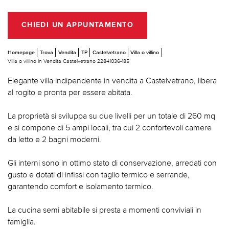
CHIEDI UN APPUNTAMENTO
Homepage
Trova
Vendita
TP
Castelvetrano
Villa o villino
Villa o villino In Vendita Castelvetrano 22841036-185
Elegante villa indipendente in vendita a Castelvetrano, libera
al rogito e pronta per essere abitata.
La proprietà si sviluppa su due livelli per un totale di 260 mq
e si compone di 5 ampi locali, tra cui 2 confortevoli camere
da letto e 2 bagni moderni.
Gli interni sono in ottimo stato di conservazione, arredati con
gusto e dotati di infissi con taglio termico e serrande,
garantendo comfort e isolamento termico.
La cucina semi abitabile si presta a momenti conviviali in
famiglia.