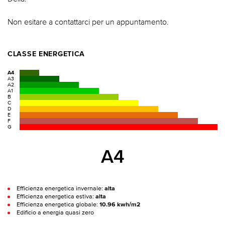
Non esitare a contattarci per un appuntamento.
CLASSE ENERGETICA
A4
A3
A2
A1
B
C
D
E
F
G
A4
Efficienza energetica invernale:
alta
Efficienza energetica estiva:
alta
Efficienza energetica globale:
10.96 kwh/m2
Edificio a energia quasi zero