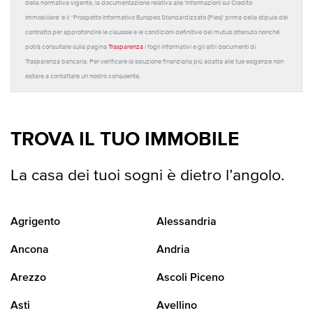
della normativa vigente, la documentazione relativa alle 'Informazioni sul Credito
Immobiliare' e il “Prospetto Informativo Europeo Standardizzato (Pies)' prima della stipula del
contratto per approfondire le clausole e le condizioni definitive del mutuo ottenuto nonché
potrà consultare sulla pagina
Trasparenza
i fogli informativi e gli altri documenti di
Trasparenza bancaria. Per verificare la soluzione finanziaria più adatta alle tue esigenze non
esitare a contattare un nostro consulente.
TROVA IL TUO IMMOBILE
La casa dei tuoi sogni è dietro l’angolo.
Agrigento
Alessandria
Ancona
Andria
Arezzo
Ascoli Piceno
Asti
Avellino