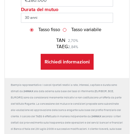
Durata del mutuo
Tasso fisso
Tasso variabile
TAN
2,70%
TAEG
2,84%
Richiedi informazioni
Esempio rappresentativo: I calcoli riportati relativi a rate, interessi, capitale e durata sono
24MAX
stimati da
alla data odierna sulla base dei tassi di riferimento (EURIBOR, BCE,
EUROIRS) sono da considerarsi meramente indicativi e non costituiscono un'offerta da parte
dell'Istituto Rogante. La concessione del mutuo e le condizioni proposte sono subordinate
alla valutazione ed approvazione della banca erogante sulla base del profilo finanziario del
24MAX
cliente. Il calcolo del TAEG è effettuato in maniera indipendente da
secondo i criteri
dettati dal provvedimento sulla trasparenza delle operazioni e dei servizi bancari e finanziari
di Banca d'Italia del 29 luglio 2009 e successive modificazioni. Il cliente riceverà, sulla base