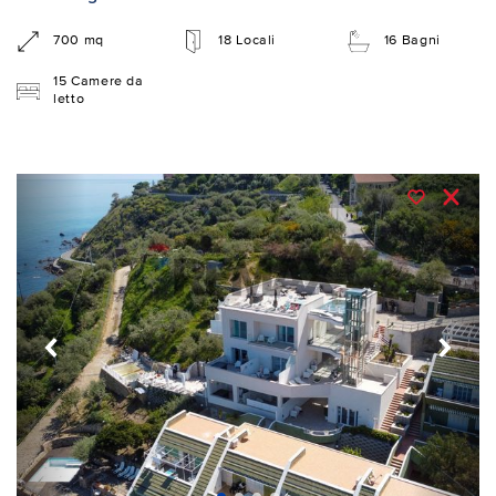
700 mq
18 Locali
16 Bagni
15 Camere da
letto