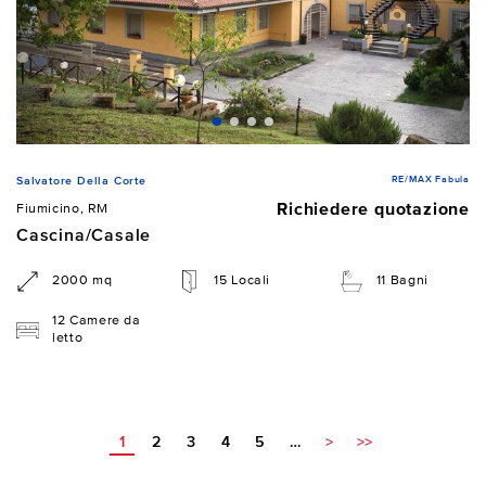
RE/MAX Fabula
Salvatore Della Corte
Richiedere quotazione
Fiumicino, RM
Cascina/Casale
2000 mq
15 Locali
11 Bagni
12 Camere da
letto
1
2
3
4
5
…
>
>>