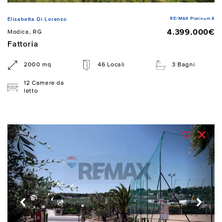
RE/MAX Platinum 6
Elisabetta Di Lorenzo
4.399.000€
Modica, RG
Fattoria
2000 mq
46 Locali
3 Bagni
12 Camere da
letto