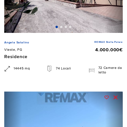
RE/MAX Stella Polare
Angela Satalino
4.000.000€
Vieste, FG
Residence
72 Camere da
14445 mq
74 Locali
letto