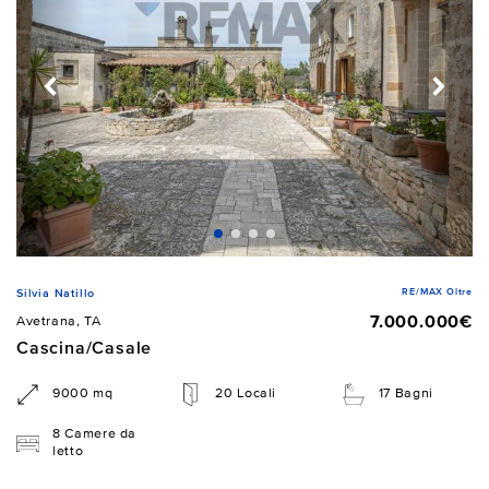
RE/MAX Oltre
Silvia Natillo
7.000.000€
Avetrana, TA
Cascina/Casale
9000 mq
20 Locali
17 Bagni
8 Camere da
letto