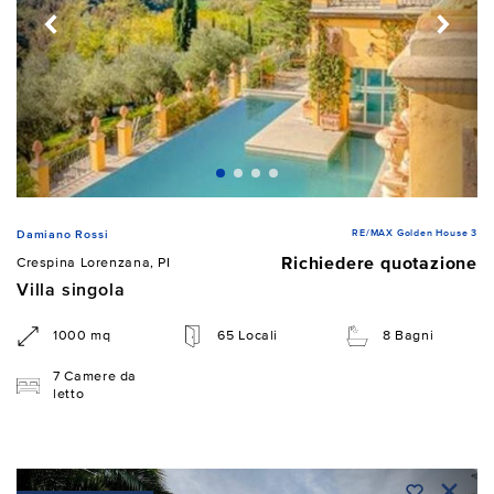
RE/MAX Golden House 3
Damiano Rossi
Richiedere quotazione
Crespina Lorenzana, PI
Villa singola
1000 mq
65 Locali
8 Bagni
7 Camere da
letto