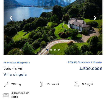
RE/MAX Città Ideale & Prestige
Francoise Mogavero
4.500.000€
Verbania, VB
Villa singola
718 mq
10 Locali
5 Bagni
4 Camere da
letto