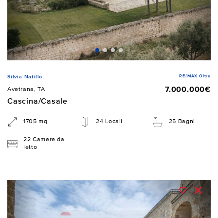
RE/MAX Oltre
Silvia Natillo
7.000.000€
Avetrana, TA
Cascina/Casale
1705 mq
24 Locali
25 Bagni
22 Camere da
letto