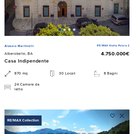
RE/MAX Stella Polare 2
Alessio Martinelli
4.750.000€
Alberobello, BA
Casa Indipendente
870 mq
30 Locali
8 Bagni
24 Camere da
letto
RE/MAX Collection