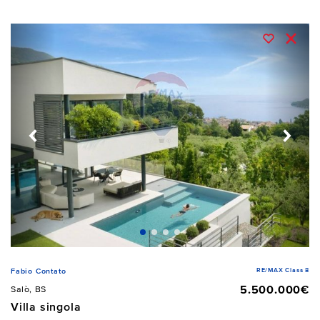
RE/MAX Class 8
Fabio Contato
5.500.000€
Salò, BS
Villa singola