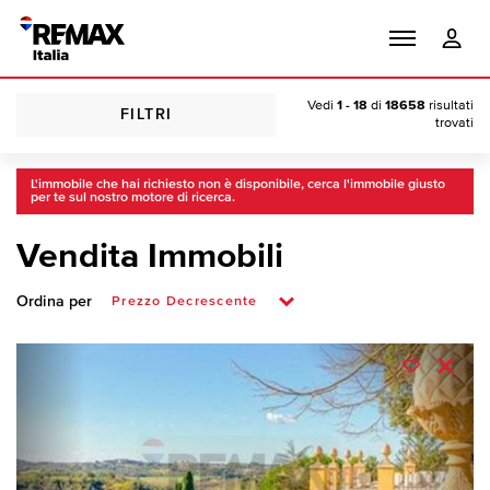
Vedi
1 - 18
di
18658
risultati
FILTRI
trovati
L'immobile che hai richiesto non è disponibile, cerca l'immobile giusto
per te sul nostro motore di ricerca.
Vendita Immobili
Ordina per