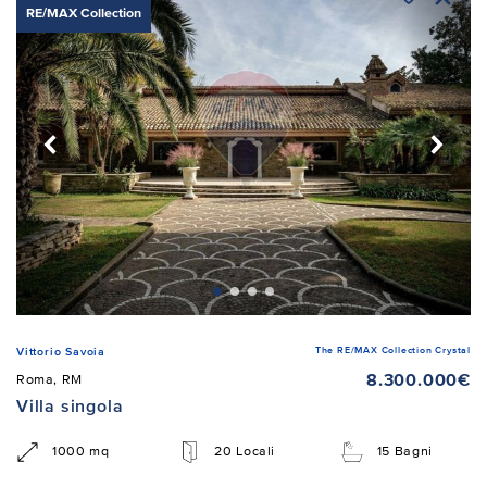
RE/MAX Collection
The RE/MAX Collection Crystal
Vittorio Savoia
8.300.000€
Roma, RM
Villa singola
1000 mq
20 Locali
15 Bagni