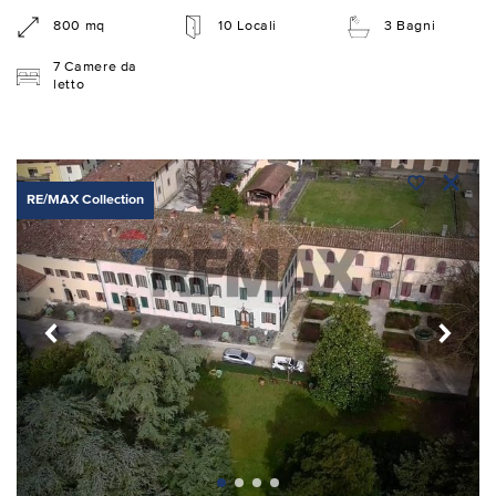
800 mq
10 Locali
3 Bagni
7 Camere da
letto
RE/MAX Collection