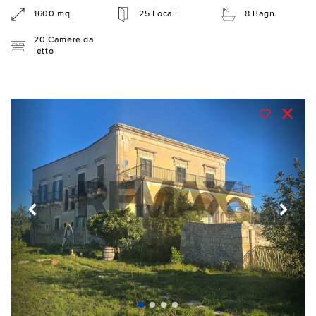
1600 mq
25 Locali
8 Bagni
20 Camere da
letto