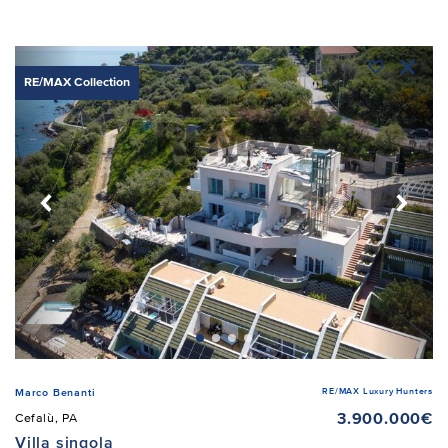
RE/MAX Collection
RE/MAX Luxury Hunters
Marco Benanti
3.900.000€
Cefalù, PA
Villa singola