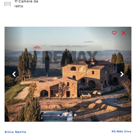
11 Camere da
letto
RE/MAX Oltre
Silvia Natillo