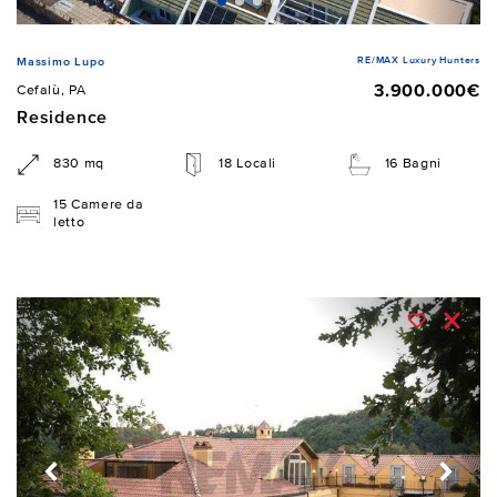
RE/MAX Luxury Hunters
Massimo Lupo
3.900.000€
Cefalù, PA
Residence
830 mq
18 Locali
16 Bagni
15 Camere da
letto