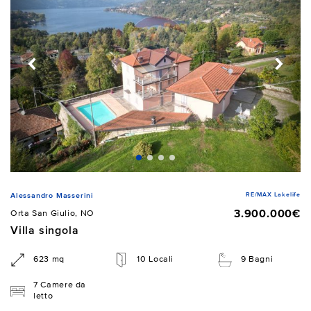
RE/MAX Lakelife
Alessandro Masserini
3.900.000€
Orta San Giulio, NO
Villa singola
623 mq
10 Locali
9 Bagni
7 Camere da
letto