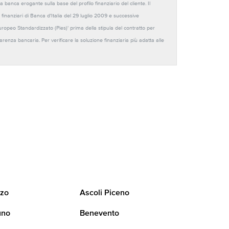
anca erogante sulla base del profilo finanziario del cliente. Il
 finanziari di Banca d'Italia del 29 luglio 2009 e successive
Europeo Standardizzato (Pies)' prima della stipula del contratto per
sparenza bancaria. Per verificare la soluzione finanziaria più adatta alle
zo
Ascoli Piceno
uno
Benevento