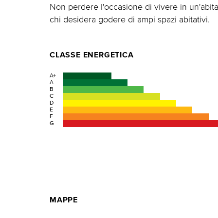
Non perdere l'occasione di vivere in un'abita
chi desidera godere di ampi spazi abitativi.
CLASSE ENERGETICA
A+
A
B
C
D
E
F
G
MAPPE