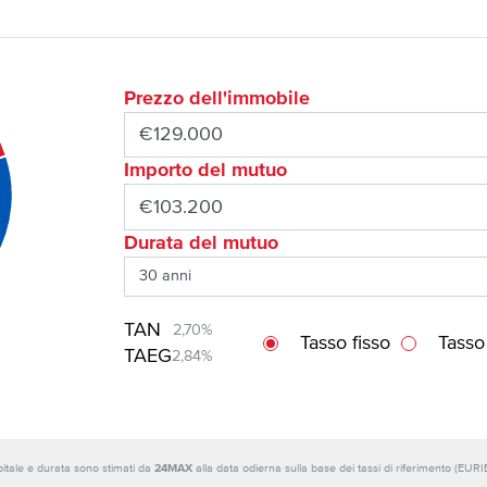
Prezzo dell'immobile
Importo del mutuo
Durata del mutuo
TAN
2,70%
Tasso fisso
Tasso
TAEG
2,84%
capitale e durata sono stimati da
24MAX
alla data odierna sulla base dei tassi di riferimento (E