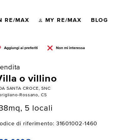
N RE/MAX
MY RE/MAX
BLOG
Aggiungi ai preferiti
Non mi interessa
endita
illa o villino
DA SANTA CROCE, SNC
origliano-Rossano, CS
38mq, 5 locali
odice di riferimento: 31601002-1460