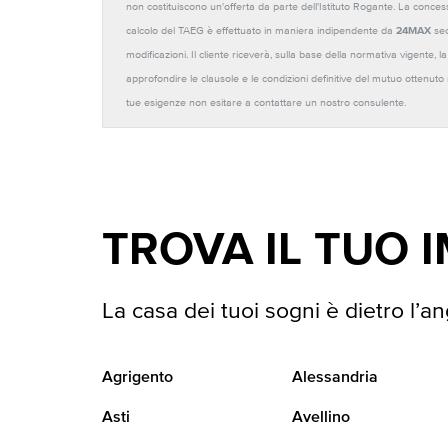
non costituiscono un'offerta da parte dell'Istituto Rogante. La conces
calcolo del TAEG è effettuato in maniera indipendente da
24MAX
sec
modificazioni. Il cliente riceverà, sulla base della normativa vigente,
approfondire le clausole e le condizioni definitive del mutuo ottenut
tue esigenze non esitare a contattare un nostro consulente.
TROVA IL TUO 
La casa dei tuoi sogni è dietro l’an
Agrigento
Alessandria
Asti
Avellino