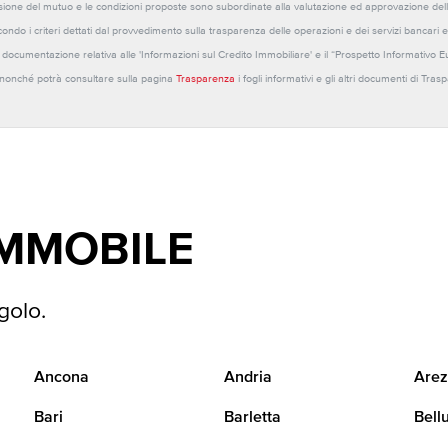
sione del mutuo e le condizioni proposte sono subordinate alla valutazione ed approvazione della b
ondo i criteri dettati dal provvedimento sulla trasparenza delle operazioni e dei servizi bancari e
 la documentazione relativa alle 'Informazioni sul Credito Immobiliare' e il “Prospetto Informativo 
o nonché potrà consultare sulla pagina
Trasparenza
i fogli informativi e gli altri documenti di Tra
IMMOBILE
golo.
Ancona
Andria
Arez
Bari
Barletta
Bell