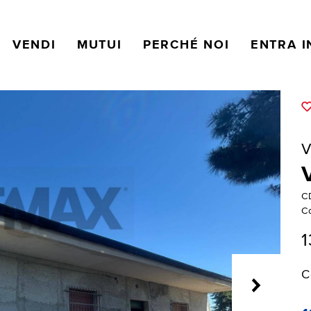
VENDI
MUTUI
PERCHÉ NOI
ENTRA I
V
V
C
C
1
C