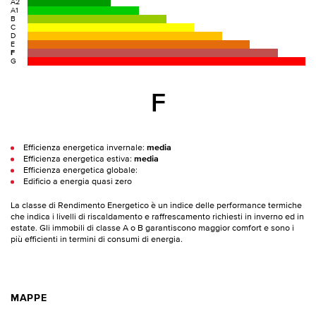
A2
A1
B
C
D
E
F
G
F
Efficienza energetica invernale:
media
Efficienza energetica estiva:
media
Efficienza energetica globale:
Edificio a energia quasi zero
La classe di Rendimento Energetico è un indice delle performance termiche
che indica i livelli di riscaldamento e raffrescamento richiesti in inverno ed in
estate. Gli immobili di classe A o B garantiscono maggior comfort e sono i
più efficienti in termini di consumi di energia.
MAPPE