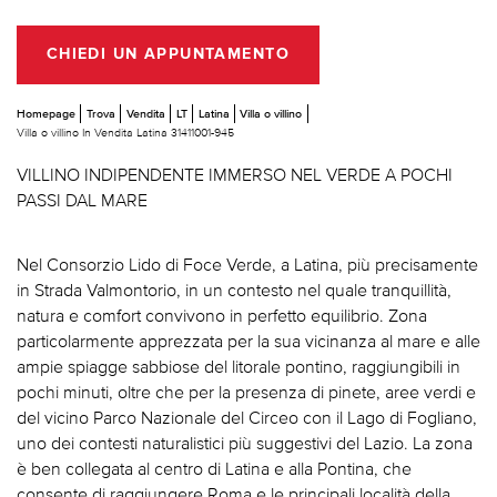
CHIEDI UN APPUNTAMENTO
Homepage
Trova
Vendita
LT
Latina
Villa o villino
Villa o villino In Vendita Latina 31411001-945
VILLINO INDIPENDENTE IMMERSO NEL VERDE A POCHI
PASSI DAL MARE
Nel Consorzio Lido di Foce Verde, a Latina, più precisamente
in Strada Valmontorio, in un contesto nel quale tranquillità,
natura e comfort convivono in perfetto equilibrio. Zona
particolarmente apprezzata per la sua vicinanza al mare e alle
ampie spiagge sabbiose del litorale pontino, raggiungibili in
pochi minuti, oltre che per la presenza di pinete, aree verdi e
del vicino Parco Nazionale del Circeo con il Lago di Fogliano,
uno dei contesti naturalistici più suggestivi del Lazio. La zona
è ben collegata al centro di Latina e alla Pontina, che
consente di raggiungere Roma e le principali località della