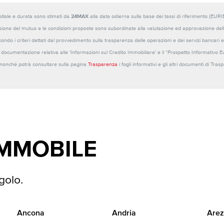
capitale e durata sono stimati da
24MAX
alla data odierna sulla base dei tassi di riferimento (E
sione del mutuo e le condizioni proposte sono subordinate alla valutazione ed approvazione della b
ondo i criteri dettati dal provvedimento sulla trasparenza delle operazioni e dei servizi bancari e
 la documentazione relativa alle 'Informazioni sul Credito Immobiliare' e il “Prospetto Informativo 
o nonché potrà consultare sulla pagina
Trasparenza
i fogli informativi e gli altri documenti di Tra
IMMOBILE
golo.
Ancona
Andria
Arez