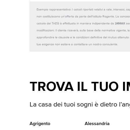
Esempio rappresentativo: I calcoli riportati relativi a rate, interessi, 
non costituiscono un'offerta da parte dell'Istituto Rogante. La conces
calcolo del TAEG è effettuato in maniera indipendente da
24MAX
sec
modificazioni. Il cliente riceverà, sulla base della normativa vigente,
approfondire le clausole e le condizioni definitive del mutuo ottenut
tue esigenze non esitare a contattare un nostro consulente.
TROVA IL TUO 
La casa dei tuoi sogni è dietro l’an
Agrigento
Alessandria