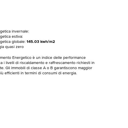
getica invernale:
getica estiva:
rgetica globale:
145.03 kwh/m2
gia quasi zero
imento Energetico è un indice delle performance
 i livelli di riscaldamento e raffrescamento richiesti in
te. Gli immobili di classe A o B garantiscono maggior
ù efficienti in termini di consumi di energia.