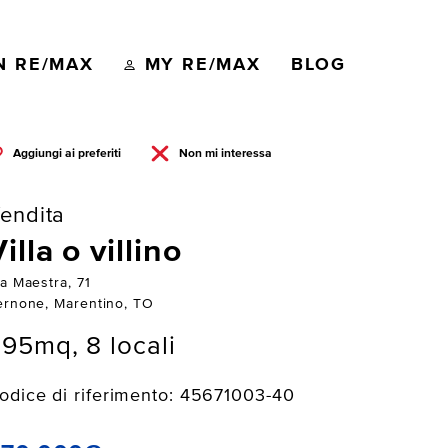
N RE/MAX
MY RE/MAX
BLOG
Aggiungi ai preferiti
Non mi interessa
endita
illa o villino
a Maestra, 71
ernone, Marentino, TO
95mq, 8 locali
odice di riferimento: 45671003-40