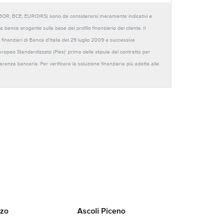
URIBOR, BCE, EUROIRS) sono da considerarsi meramente indicativi e
anca erogante sulla base del profilo finanziario del cliente. Il
 finanziari di Banca d'Italia del 29 luglio 2009 e successive
Europeo Standardizzato (Pies)' prima della stipula del contratto per
sparenza bancaria. Per verificare la soluzione finanziaria più adatta alle
zo
Ascoli Piceno