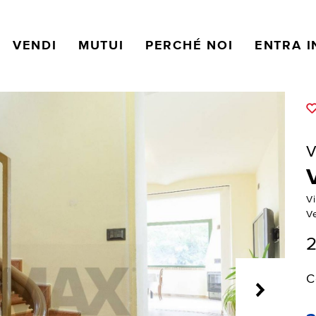
VENDI
MUTUI
PERCHÉ NOI
ENTRA I
V
V
Vi
V
2
C