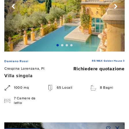
RE/MAX Golden House 3
Damiano Rossi
Richiedere quotazione
Crespina Lorenzana, PI
Villa singola
1000 mq
65 Locali
8 Bagni
7 Camere da
letto