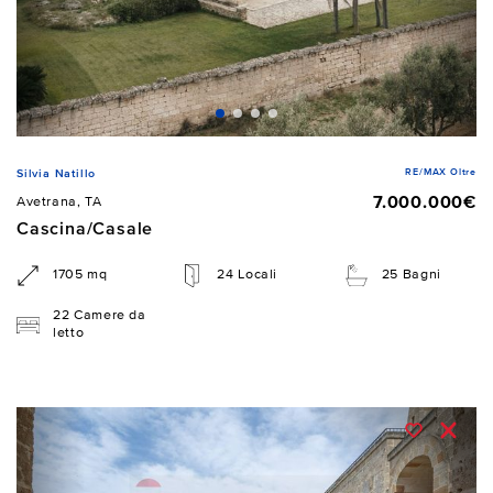
RE/MAX Oltre
Silvia Natillo
7.000.000€
Avetrana, TA
Cascina/Casale
1705 mq
24 Locali
25 Bagni
22 Camere da
letto