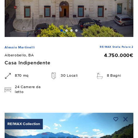
RE/MAX Stella Polare 2
Alessio Martinelli
4.750.000€
Alberobello, BA
Casa Indipendente
870 mq
30 Locali
8 Bagni
24 Camere da
letto
RE/MAX Collection