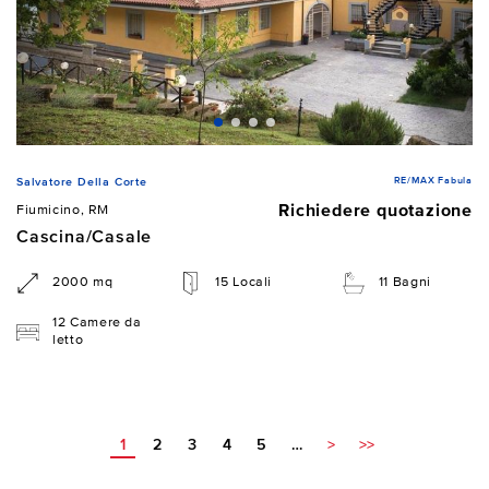
RE/MAX Fabula
Salvatore Della Corte
Richiedere quotazione
Fiumicino, RM
Cascina/Casale
2000 mq
15 Locali
11 Bagni
12 Camere da
letto
1
2
3
4
5
…
>
>>