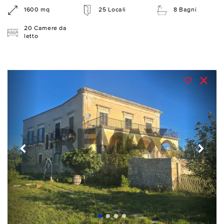
1600 mq
25 Locali
8 Bagni
20 Camere da
letto