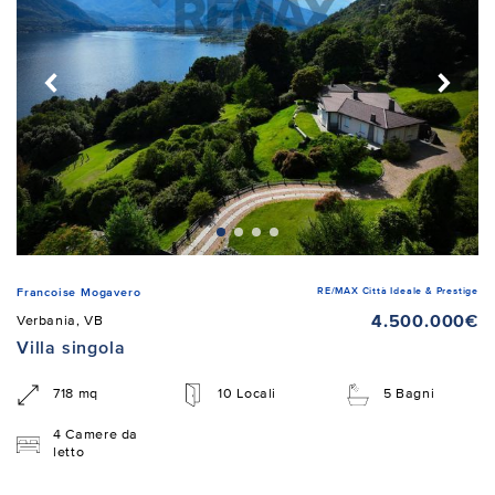
RE/MAX Città Ideale & Prestige
Francoise Mogavero
4.500.000€
Verbania, VB
Villa singola
718 mq
10 Locali
5 Bagni
4 Camere da
letto