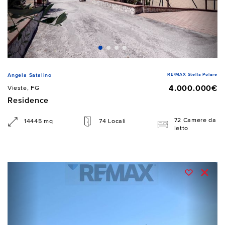
RE/MAX Stella Polare
Angela Satalino
4.000.000€
Vieste, FG
Residence
72 Camere da
14445 mq
74 Locali
letto