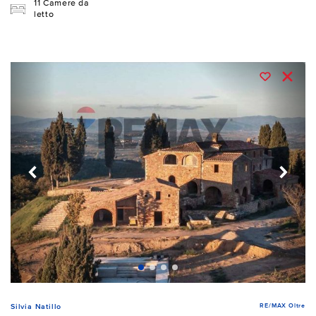
11 Camere da
letto
RE/MAX Oltre
Silvia Natillo