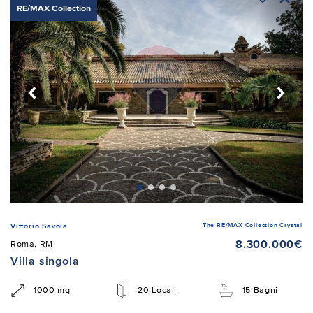
RE/MAX Collection
The RE/MAX Collection Crystal
Vittorio Savoia
8.300.000€
Roma, RM
Villa singola
1000 mq
20 Locali
15 Bagni