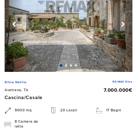
RE/MAX Oltre
Silvia Natillo
7.000.000€
Avetrana, TA
Cascina/Casale
9000 mq
20 Locali
17 Bagni
8 Camere da
letto