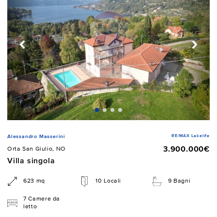
RE/MAX Lakelife
Alessandro Masserini
3.900.000€
Orta San Giulio, NO
Villa singola
623 mq
10 Locali
9 Bagni
7 Camere da
letto