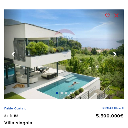
RE/MAX Class 8
Fabio Contato
5.500.000€
Salò, BS
Villa singola