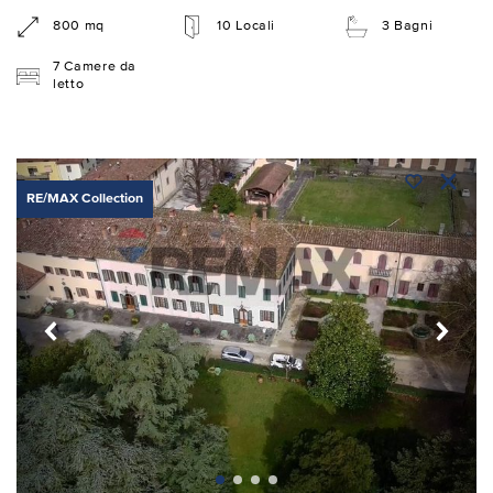
800 mq
10 Locali
3 Bagni
7 Camere da
letto
RE/MAX Collection