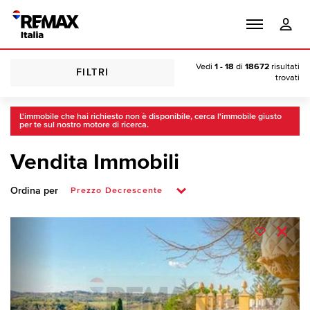
Vedi
1 - 18
di
18672
risultati
FILTRI
trovati
L'immobile che hai richiesto non è disponibile, cerca l'immobile giusto
per te sul nostro motore di ricerca.
Vendita Immobili
Ordina per