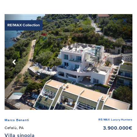
RE/MAX Collection
RE/MAX Luxury Hunters
Marco Benanti
3.900.000€
Cefalù, PA
Villa singola