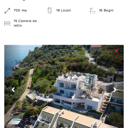
700 mq
18 Locali
16 Bagni
15 Camere da
letto