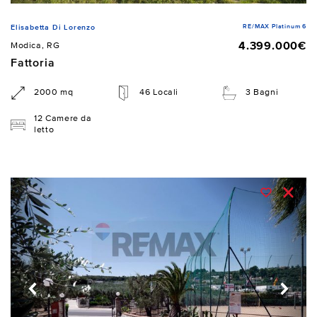
RE/MAX Platinum 6
Elisabetta Di Lorenzo
4.399.000€
Modica, RG
Fattoria
2000 mq
46 Locali
3 Bagni
12 Camere da
letto