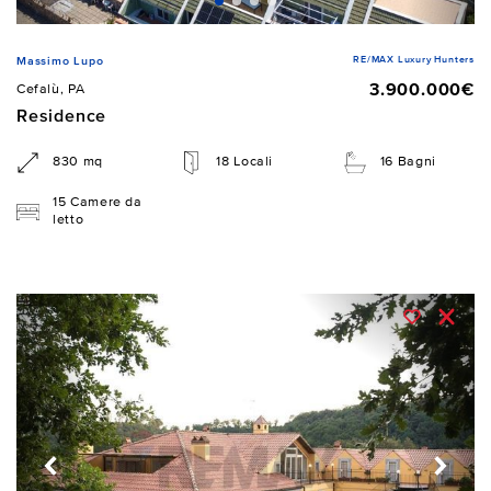
RE/MAX Luxury Hunters
Massimo Lupo
3.900.000€
Cefalù, PA
Residence
830 mq
18 Locali
16 Bagni
15 Camere da
letto