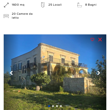
1600 mq
25 Locali
8 Bagni
20 Camere da
letto