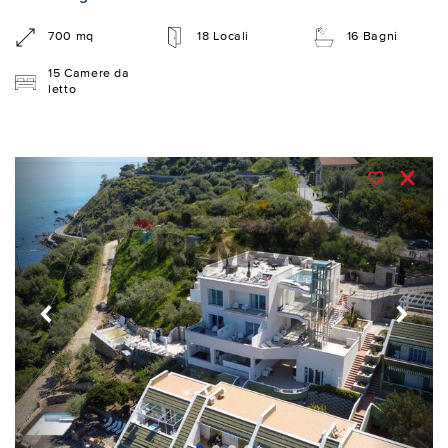
700 mq
18 Locali
16 Bagni
15 Camere da
letto