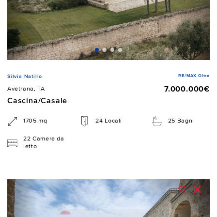
RE/MAX Oltre
Silvia Natillo
7.000.000€
Avetrana, TA
Cascina/Casale
1705 mq
24 Locali
25 Bagni
22 Camere da
letto