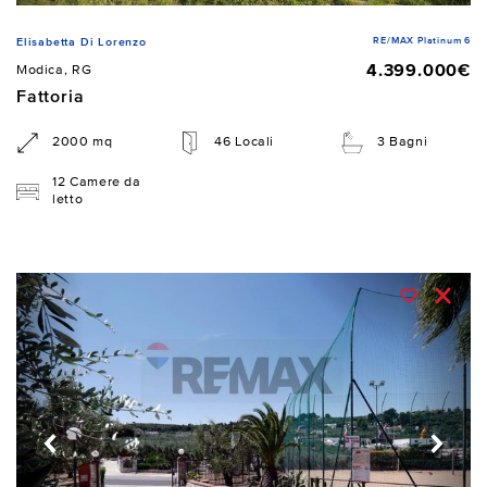
RE/MAX Platinum 6
Elisabetta Di Lorenzo
4.399.000€
Modica, RG
Fattoria
2000 mq
46 Locali
3 Bagni
12 Camere da
letto