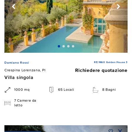
RE/MAX Golden House 3
Damiano Rossi
Richiedere quotazione
Crespina Lorenzana, PI
Villa singola
1000 mq
65 Locali
8 Bagni
7 Camere da
letto