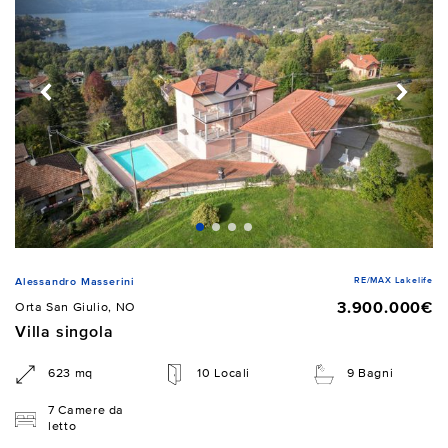
RE/MAX Lakelife
Alessandro Masserini
3.900.000€
Orta San Giulio, NO
Villa singola
623 mq
10 Locali
9 Bagni
7 Camere da
letto