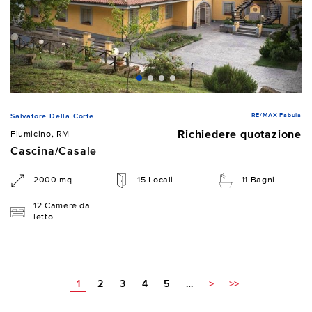
RE/MAX Fabula
Salvatore Della Corte
Richiedere quotazione
Fiumicino, RM
Cascina/Casale
2000 mq
15 Locali
11 Bagni
12 Camere da
letto
1
2
3
4
5
…
>
>>