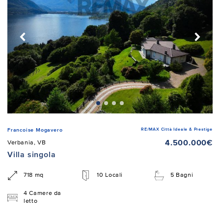
RE/MAX Città Ideale & Prestige
Francoise Mogavero
4.500.000€
Verbania, VB
Villa singola
718 mq
10 Locali
5 Bagni
4 Camere da
letto