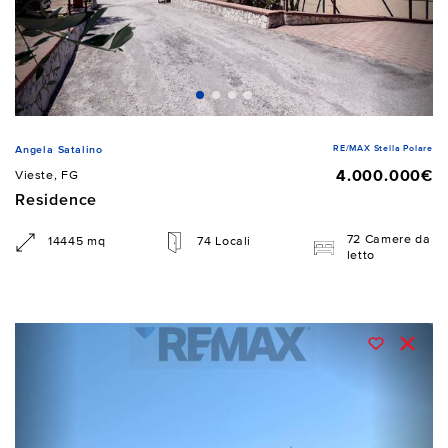
RE/MAX Stella Polare
Angela Satalino
4.000.000€
Vieste, FG
Residence
72 Camere da
14445 mq
74 Locali
letto