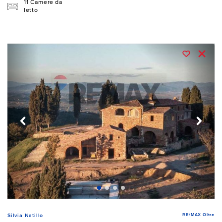
11 Camere da
letto
RE/MAX Oltre
Silvia Natillo