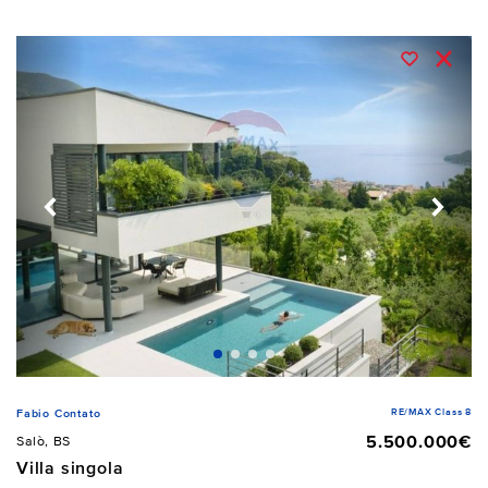
RE/MAX Class 8
Fabio Contato
5.500.000€
Salò, BS
Villa singola