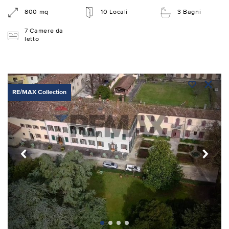
800 mq
10 Locali
3 Bagni
7 Camere da
letto
RE/MAX Collection