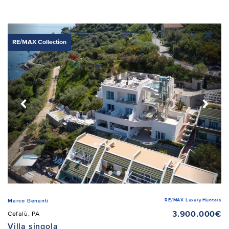
RE/MAX Collection
RE/MAX Luxury Hunters
Marco Benanti
3.900.000€
Cefalù, PA
Villa singola