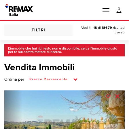
Vedi
1 - 18
di
18679
risultati
FILTRI
trovati
L'immobile che hai richiesto non è disponibile, cerca l'immobile giusto
per te sul nostro motore di ricerca.
Vendita Immobili
Ordina per