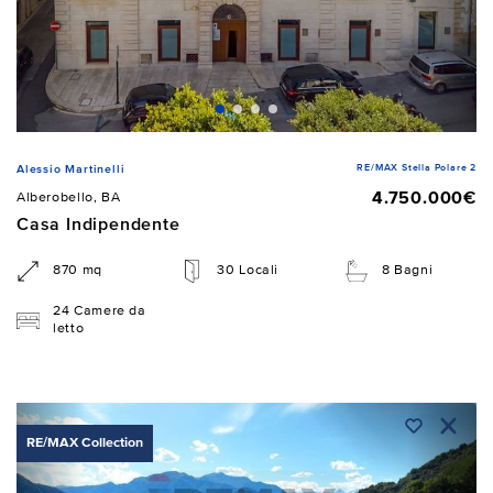
RE/MAX Stella Polare 2
Alessio Martinelli
4.750.000€
Alberobello, BA
Casa Indipendente
870 mq
30 Locali
8 Bagni
24 Camere da
letto
RE/MAX Collection