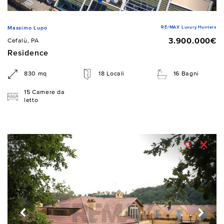
RE/MAX Luxury Hunters
Massimo Lupo
3.900.000€
Cefalù, PA
Residence
830 mq
18 Locali
16 Bagni
15 Camere da
letto