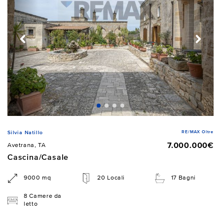
RE/MAX Oltre
Silvia Natillo
7.000.000€
Avetrana, TA
Cascina/Casale
9000 mq
20 Locali
17 Bagni
8 Camere da
letto