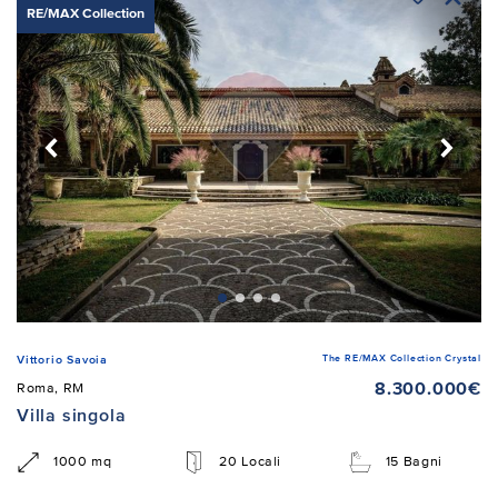
RE/MAX Collection
The RE/MAX Collection Crystal
Vittorio Savoia
8.300.000€
Roma, RM
Villa singola
1000 mq
20 Locali
15 Bagni