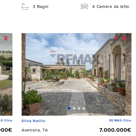
3 Bagni
4 Camere da letto
X Oltre
RE/MAX Oltre
Silvia Natillo
000€
7.000.000€
Avetrana, TA