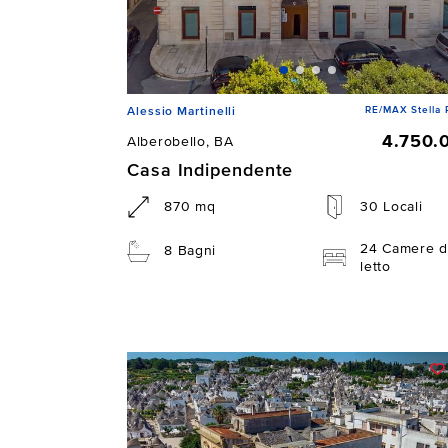
RE/MAX Stella 
Alessio Martinelli
4.750.
Alberobello, BA
Casa Indipendente
870 mq
30 Locali
24 Camere d
8 Bagni
letto