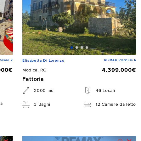
Polare 2
RE/MAX Platinum 6
Elisabetta Di Lorenzo
000€
4.399.000€
Modica, RG
Fattoria
2000 mq
46 Locali
da
3 Bagni
12 Camere da letto