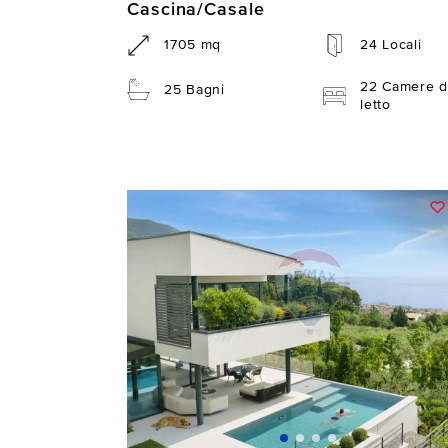
Cascina/Casale
1705 mq
24 Locali
22 Camere d
25 Bagni
letto