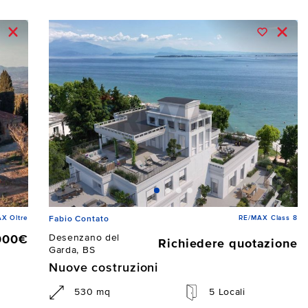
X Oltre
RE/MAX Class 8
Fabio Contato
Desenzano del
000€
Richiedere quotazione
Garda, BS
Nuove costruzioni
530 mq
5 Locali