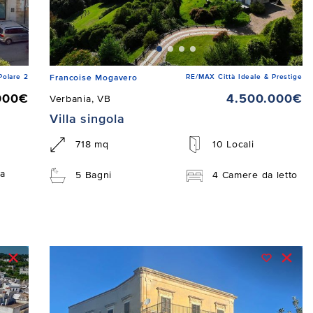
Polare 2
RE/MAX Città Ideale & Prestige
Francoise Mogavero
000€
4.500.000€
Verbania, VB
Villa singola
718 mq
10 Locali
a
5 Bagni
4 Camere da letto