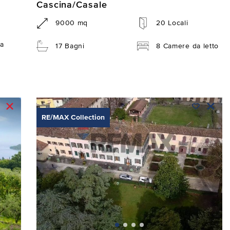
Cascina/Casale
9000 mq
20 Locali
a
17 Bagni
8 Camere da letto
RE/MAX Collection