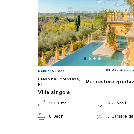
RE/MAX Golden 
Damiano Rossi
Crespina Lorenzana,
Richiedere quota
PI
Villa singola
1000 mq
65 Locali
8 Bagni
7 Camere da 