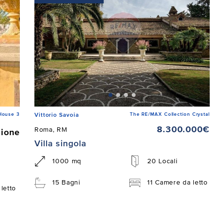
House 3
The RE/MAX Collection Crystal
Vittorio Savoia
8.300.000€
Roma, RM
zione
Villa singola
1000 mq
20 Locali
15 Bagni
11 Camere da letto
letto