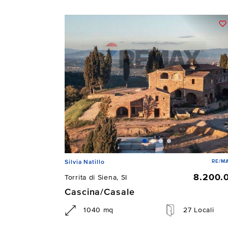
RE/MA
Silvia Natillo
8.200.
Torrita di Siena, SI
Cascina/Casale
1040 mq
27 Locali