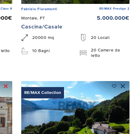
Class 8
RE/MAX Prestige 2
Fabrizio Fioramonti
000€
5.000.000€
Montale, PT
Cascina/Casale
20000 mq
20 Locali
20 Camere da
letto
10 Bagni
letto
RE/MAX Collection