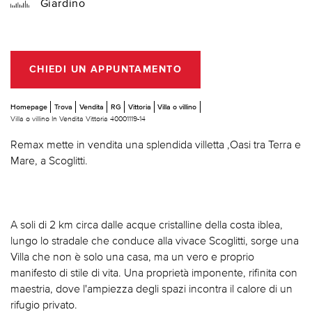
Giardino
CHIEDI UN APPUNTAMENTO
Homepage
Trova
Vendita
RG
Vittoria
Villa o villino
Villa o villino In Vendita Vittoria 40001119-14
Remax mette in vendita una splendida villetta ,Oasi tra Terra e
Mare, a Scoglitti.
A soli di 2 km circa dalle acque cristalline della costa iblea,
lungo lo stradale che conduce alla vivace Scoglitti, sorge una
Villa che non è solo una casa, ma un vero e proprio
manifesto di stile di vita. Una proprietà imponente, rifinita con
maestria, dove l'ampiezza degli spazi incontra il calore di un
rifugio privato.