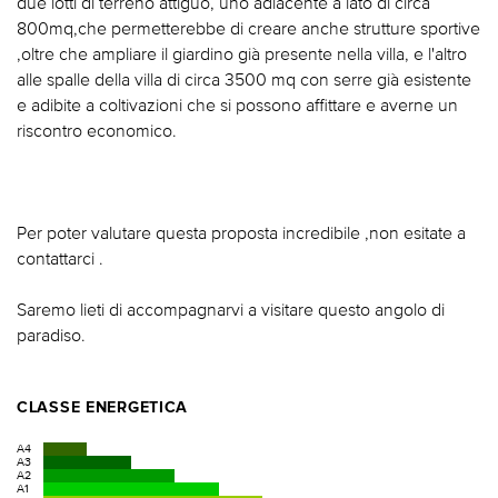
due lotti di terreno attiguo, uno adiacente a lato di circa
800mq,che permetterebbe di creare anche strutture sportive
,oltre che ampliare il giardino già presente nella villa, e l'altro
alle spalle della villa di circa 3500 mq con serre già esistente
e adibite a coltivazioni che si possono affittare e averne un
riscontro economico.
Per poter valutare questa proposta incredibile ,non esitate a
contattarci .
Saremo lieti di accompagnarvi a visitare questo angolo di
paradiso.
CLASSE ENERGETICA
A4
A3
A2
A1