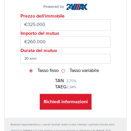
Powered by
Prezzo dell'immobile
Importo del mutuo
Durata del mutuo
Tasso fisso
Tasso variabile
TAN
2,70%
TAEG
2,84%
Richiedi informazioni
Esempio rappresentativo: I calcoli riportati relativi a rate, interessi, capitale e durata sono
24MAX
stimati da
alla data odierna sulla base dei tassi di riferimento (EURIBOR, BCE,