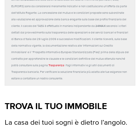
EUROIRS) sono da considerarsi meramente indicativi e non costituiscono un'offerta da parte
dell'Istituto Rogante. La concessione del mutuo e le condizioni proposte sono subordinate
alla valutazione ed approvazione della banca erogante sulla base del profilo finanziario del
24MAX
cliente. Il calcolo del TAEG è effettuato in maniera indipendente da
secondo i criteri
dettati dal provvedimento sulla trasparenza delle operazioni e dei servizi bancari e finanziari
di Banca d'Italia del 29 luglio 2009 e successive modificazioni. Il cliente riceverà, sulla base
della normativa vigente, la documentazione relativa alle 'Informazioni sul Credito
Immobiliare' e il “Prospetto Informativo Europeo Standardizzato (Pies)' prima della stipula del
contratto per approfondire le clausole e le condizioni definitive del mutuo ottenuto nonché
potrà consultare sulla pagina
Trasparenza
i fogli informativi e gli altri documenti di
Trasparenza bancaria. Per verificare la soluzione finanziaria più adatta alle tue esigenze non
esitare a contattare un nostro consulente.
TROVA IL TUO IMMOBILE
La casa dei tuoi sogni è dietro l’angolo.