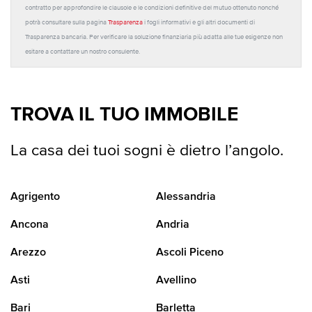
contratto per approfondire le clausole e le condizioni definitive del mutuo ottenuto nonché
potrà consultare sulla pagina
Trasparenza
i fogli informativi e gli altri documenti di
Trasparenza bancaria. Per verificare la soluzione finanziaria più adatta alle tue esigenze non
esitare a contattare un nostro consulente.
TROVA IL TUO IMMOBILE
La casa dei tuoi sogni è dietro l’angolo.
Agrigento
Alessandria
Ancona
Andria
Arezzo
Ascoli Piceno
Asti
Avellino
Bari
Barletta