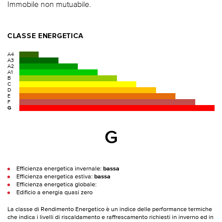
Immobile non mutuabile.
CLASSE ENERGETICA
A4
A3
A2
A1
B
C
D
E
F
G
G
Efficienza energetica invernale:
bassa
Efficienza energetica estiva:
bassa
Efficienza energetica globale:
Edificio a energia quasi zero
La classe di Rendimento Energetico è un indice delle performance termiche
che indica i livelli di riscaldamento e raffrescamento richiesti in inverno ed in