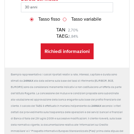
Tasso fisso
Tasso variabile
TAN
2,70%
TAEG
2,84%
Richiedi informazioni
Esempio rappresentativo: I calcoli riportati relativi a rate, interessi, capitale e durata sono
24MAX
stimati da
alla data odierna sulla base dei tassi di riferimento (EURIBOR, BCE,
EUROIRS) sono da considerarsi meramente indicativi e non costituiscono un'offerta da parte
dell'Istituto Rogante. La concessione del mutuo e le condizioni proposte sono subordinate
alla valutazione ed approvazione della banca erogante sulla base del profilo finanziario del
24MAX
cliente. Il calcolo del TAEG è effettuato in maniera indipendente da
secondo i criteri
dettati dal provvedimento sulla trasparenza delle operazioni e dei servizi bancari e finanziari
di Banca d'Italia del 29 luglio 2009 e successive modificazioni. Il cliente riceverà, sulla base
della normativa vigente, la documentazione relativa alle 'Informazioni sul Credito
Immobiliare' e il “Prospetto Informativo Europeo Standardizzato (Pies)' prima della stipula del