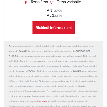
Tasso fisso
Tasso variabile
TAN
2,70%
TAEG
2,84%
Richiedi informazioni
Esempio rappresentativo: I calcoli riportati relativi a rate, interessi, capitale e durata sono
24MAX
stimati da
alla data odierna sulla base dei tassi di riferimento (EURIBOR, BCE,
EUROIRS) sono da considerarsi meramente indicativi e non costituiscono un'offerta da parte
dell'Istituto Rogante. La concessione del mutuo e le condizioni proposte sono subordinate
alla valutazione ed approvazione della banca erogante sulla base del profilo finanziario del
24MAX
cliente. Il calcolo del TAEG è effettuato in maniera indipendente da
secondo i criteri
dettati dal provvedimento sulla trasparenza delle operazioni e dei servizi bancari e finanziari
di Banca d'Italia del 29 luglio 2009 e successive modificazioni. Il cliente riceverà, sulla base
della normativa vigente, la documentazione relativa alle 'Informazioni sul Credito
Immobiliare' e il “Prospetto Informativo Europeo Standardizzato (Pies)' prima della stipula del
contratto per approfondire le clausole e le condizioni definitive del mutuo ottenuto nonché
potrà consultare sulla pagina
Trasparenza
i fogli informativi e gli altri documenti di
Trasparenza bancaria. Per verificare la soluzione finanziaria più adatta alle tue esigenze non