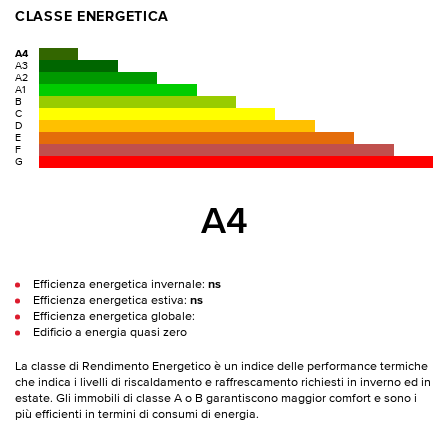
CLASSE ENERGETICA
A4
A3
A2
A1
B
C
D
E
F
G
A4
Efficienza energetica invernale:
ns
Efficienza energetica estiva:
ns
Efficienza energetica globale:
Edificio a energia quasi zero
La classe di Rendimento Energetico è un indice delle performance termiche
che indica i livelli di riscaldamento e raffrescamento richiesti in inverno ed in
estate. Gli immobili di classe A o B garantiscono maggior comfort e sono i
più efficienti in termini di consumi di energia.