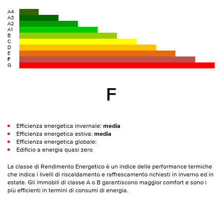
A4
A3
A2
A1
B
C
D
E
F
G
F
Efficienza energetica invernale:
media
Efficienza energetica estiva:
media
Efficienza energetica globale:
Edificio a energia quasi zero
La classe di Rendimento Energetico è un indice delle performance termiche
che indica i livelli di riscaldamento e raffrescamento richiesti in inverno ed in
estate. Gli immobili di classe A o B garantiscono maggior comfort e sono i
più efficienti in termini di consumi di energia.