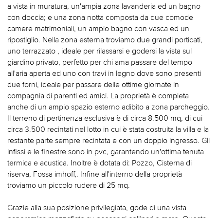
a vista in muratura, un'ampia zona lavanderia ed un bagno
con doccia; e una zona notta composta da due comode
camere matrimoniali, un ampio bagno con vasca ed un
ripostiglio. Nella zona esterna troviamo due grandi porticati,
uno terrazzato , ideale per rilassarsi e godersi la vista sul
giardino privato, perfetto per chi ama passare del tempo
all'aria aperta ed uno con travi in legno dove sono presenti
due forni, ideale per passare delle ottime giornate in
compagnia di parenti ed amici. La proprietà è completa
anche di un ampio spazio esterno adibito a zona parcheggio.
Il terreno di pertinenza esclusiva è di circa 8.500 mq, di cui
circa 3.500 recintati nel lotto in cui è stata costruita la villa e la
restante parte sempre recintata e con un doppio ingresso. Gli
infissi e le finestre sono in pvc, garantendo un'ottima tenuta
termica e acustica. Inoltre è dotata di: Pozzo, Cisterna di
riserva, Fossa imhoff,. Infine all'interno della proprietà
troviamo un piccolo rudere di 25 mq.
Grazie alla sua posizione privilegiata, gode di una vista