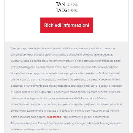
TAN
2,70%
TAEG
2,84%
Richiedi informazioni
Esempio rappresentativo: I calcoli riportati relativi a rate, interessi, capitale e durata sono
24MAX
stimati da
alla data odierna sulla base dei tassi di riferimento (EURIBOR, BCE,
EUROIRS) sono da considerarsi meramente indicativi e non costituiscono un'offerta da parte
dell'Istituto Rogante. La concessione del mutuo e le condizioni proposte sono subordinate
alla valutazione ed approvazione della banca erogante sulla base del profilo finanziario del
24MAX
cliente. Il calcolo del TAEG è effettuato in maniera indipendente da
secondo i criteri
dettati dal provvedimento sulla trasparenza delle operazioni e dei servizi bancari e finanziari
di Banca d'Italia del 29 luglio 2009 e successive modificazioni. Il cliente riceverà, sulla base
della normativa vigente, la documentazione relativa alle 'Informazioni sul Credito
Immobiliare' e il “Prospetto Informativo Europeo Standardizzato (Pies)' prima della stipula del
contratto per approfondire le clausole e le condizioni definitive del mutuo ottenuto nonché
potrà consultare sulla pagina
Trasparenza
i fogli informativi e gli altri documenti di
Trasparenza bancaria. Per verificare la soluzione finanziaria più adatta alle tue esigenze non
esitare a contattare un nostro consulente.