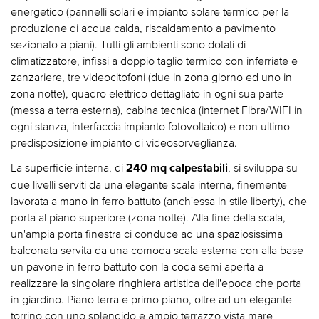
energetico (pannelli solari e impianto solare termico per la
produzione di acqua calda, riscaldamento a pavimento
sezionato a piani). Tutti gli ambienti sono dotati di
climatizzatore, infissi a doppio taglio termico con inferriate e
zanzariere, tre videocitofoni (due in zona giorno ed uno in
zona notte), quadro elettrico dettagliato in ogni sua parte
(messa a terra esterna), cabina tecnica (internet Fibra/WIFI in
ogni stanza, interfaccia impianto fotovoltaico) e non ultimo
predisposizione impianto di videosorveglianza.
La superficie interna, di
, si sviluppa su
240 mq calpestabili
due livelli serviti da una elegante scala interna, finemente
lavorata a mano in ferro battuto (anch'essa in stile liberty), che
porta al piano superiore (zona notte). Alla fine della scala,
un'ampia porta finestra ci conduce ad una spaziosissima
balconata servita da una comoda scala esterna con alla base
un pavone in ferro battuto con la coda semi aperta a
realizzare la singolare ringhiera artistica dell'epoca che porta
in giardino. Piano terra e primo piano, oltre ad un elegante
torrino con uno splendido e ampio terrazzo vista mare