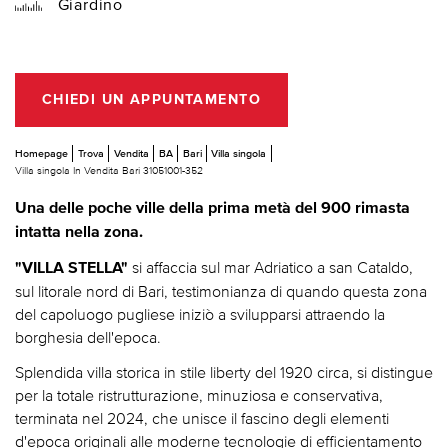
Giardino
CHIEDI UN APPUNTAMENTO
Homepage
Trova
Vendita
BA
Bari
Villa singola
Villa singola In Vendita Bari 31051001-352
Una delle poche ville della prima metà del 900 rimasta
intatta nella zona.
si affaccia sul mar Adriatico a san Cataldo,
"VILLA STELLA"
sul litorale nord di Bari, testimonianza di quando questa zona
del capoluogo pugliese iniziò a svilupparsi attraendo la
borghesia dell'epoca.
Splendida villa storica in stile liberty del 1920 circa, si distingue
per la totale ristrutturazione, minuziosa e conservativa,
terminata nel 2024, che unisce il fascino degli elementi
d'epoca originali alle moderne tecnologie di efficientamento