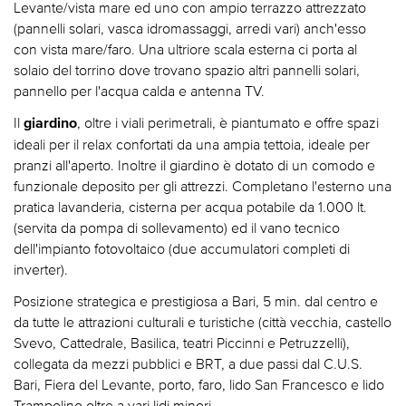
Levante/vista mare ed uno con ampio terrazzo attrezzato
(pannelli solari, vasca idromassaggi, arredi vari) anch'esso
con vista mare/faro. Una ultriore scala esterna ci porta al
solaio del torrino dove trovano spazio altri pannelli solari,
pannello per l'acqua calda e antenna TV.
Il
, oltre i viali perimetrali, è piantumato e offre spazi
giardino
ideali per il relax confortati da una ampia tettoia, ideale per
pranzi all'aperto. Inoltre il giardino è dotato di un comodo e
funzionale deposito per gli attrezzi. Completano l'esterno una
pratica lavanderia, cisterna per acqua potabile da 1.000 lt.
(servita da pompa di sollevamento) ed il vano tecnico
dell'impianto fotovoltaico (due accumulatori completi di
inverter).
Posizione strategica e prestigiosa a Bari, 5 min. dal centro e
da tutte le attrazioni culturali e turistiche (città vecchia, castello
Svevo, Cattedrale, Basilica, teatri Piccinni e Petruzzelli),
collegata da mezzi pubblici e BRT, a due passi dal C.U.S.
Bari, Fiera del Levante, porto, faro, lido San Francesco e lido
Trampolino oltre a vari lidi minori.