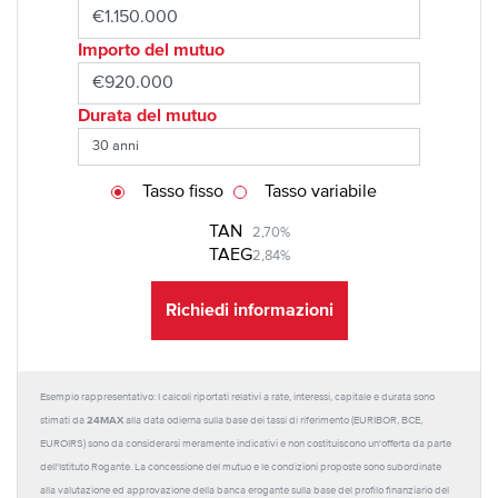
Importo del mutuo
Durata del mutuo
Tasso fisso
Tasso variabile
TAN
2,70%
TAEG
2,84%
Richiedi informazioni
Esempio rappresentativo: I calcoli riportati relativi a rate, interessi, capitale e durata sono
24MAX
stimati da
alla data odierna sulla base dei tassi di riferimento (EURIBOR, BCE,
EUROIRS) sono da considerarsi meramente indicativi e non costituiscono un'offerta da parte
dell'Istituto Rogante. La concessione del mutuo e le condizioni proposte sono subordinate
alla valutazione ed approvazione della banca erogante sulla base del profilo finanziario del