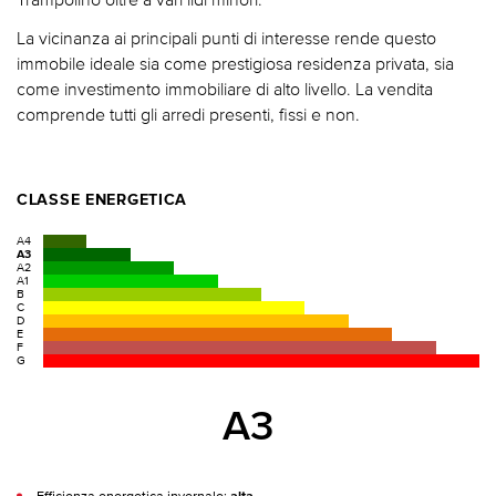
La vicinanza ai principali punti di interesse rende questo
immobile ideale sia come prestigiosa residenza privata, sia
come investimento immobiliare di alto livello. La vendita
comprende tutti gli arredi presenti, fissi e non.
CLASSE ENERGETICA
A4
A3
A2
A1
B
C
D
E
F
G
A3