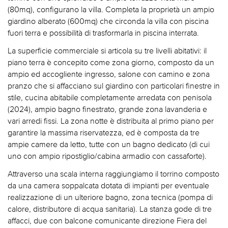
(80mq), configurano la villa. Completa la proprietà un ampio
giardino alberato (600mq) che circonda la villa con piscina
fuori terra e possibilità di trasformarla in piscina interrata.
La superficie commerciale si articola su tre livelli abitativi: il
piano terra è concepito come zona giorno, composto da un
ampio ed accogliente ingresso, salone con camino e zona
pranzo che si affacciano sul giardino con particolari finestre in
stile, cucina abitabile completamente arredata con penisola
(2024), ampio bagno finestrato, grande zona lavanderia e
vari arredi fissi. La zona notte è distribuita al primo piano per
garantire la massima riservatezza, ed è composta da tre
ampie camere da letto, tutte con un bagno dedicato (di cui
uno con ampio ripostiglio/cabina armadio con cassaforte).
Attraverso una scala interna raggiungiamo il torrino composto
da una camera soppalcata dotata di impianti per eventuale
realizzazione di un ulteriore bagno, zona tecnica (pompa di
calore, distributore di acqua sanitaria). La stanza gode di tre
affacci, due con balcone comunicante direzione Fiera del