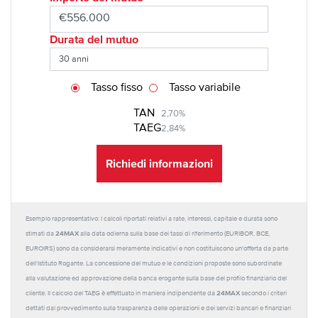
Durata del mutuo
Tasso fisso
Tasso variabile
TAN
2,70%
TAEG
2,84%
Richiedi informazioni
Esempio rappresentativo: I calcoli riportati relativi a rate, interessi, capitale e durata sono
24MAX
stimati da
alla data odierna sulla base dei tassi di riferimento (EURIBOR, BCE,
EUROIRS) sono da considerarsi meramente indicativi e non costituiscono un'offerta da parte
dell'Istituto Rogante. La concessione del mutuo e le condizioni proposte sono subordinate
alla valutazione ed approvazione della banca erogante sulla base del profilo finanziario del
24MAX
cliente. Il calcolo del TAEG è effettuato in maniera indipendente da
secondo i criteri
dettati dal provvedimento sulla trasparenza delle operazioni e dei servizi bancari e finanziari