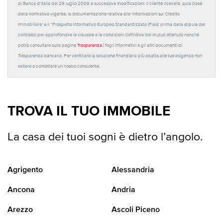
di Banca d'Italia del 29 luglio 2009 e successive modificazioni. Il cliente riceverà, sulla base
della normativa vigente, la documentazione relativa alle 'Informazioni sul Credito
Immobiliare' e il “Prospetto Informativo Europeo Standardizzato (Pies)' prima della stipula del
contratto per approfondire le clausole e le condizioni definitive del mutuo ottenuto nonché
potrà consultare sulla pagina
Trasparenza
i fogli informativi e gli altri documenti di
Trasparenza bancaria. Per verificare la soluzione finanziaria più adatta alle tue esigenze non
esitare a contattare un nostro consulente.
TROVA IL TUO IMMOBILE
La casa dei tuoi sogni è dietro l’angolo.
Agrigento
Alessandria
Ancona
Andria
Arezzo
Ascoli Piceno