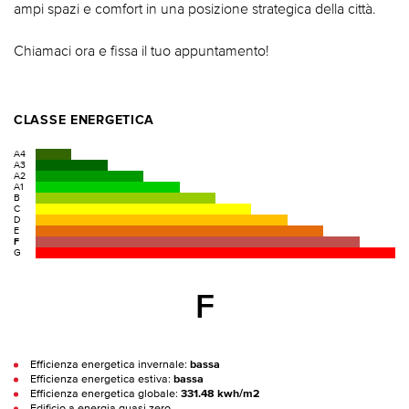
ampi spazi e comfort in una posizione strategica della città.
Chiamaci ora e fissa il tuo appuntamento!
CLASSE ENERGETICA
A4
A3
A2
A1
B
C
D
E
F
G
F
Efficienza energetica invernale:
bassa
Efficienza energetica estiva:
bassa
Efficienza energetica globale:
331.48 kwh/m2
Edificio a energia quasi zero