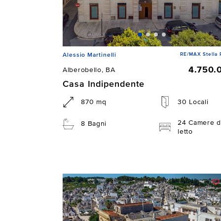
RE/MAX Stella 
Alessio Martinelli
4.750.
Alberobello, BA
Casa Indipendente
870 mq
30 Locali
24 Camere d
8 Bagni
letto