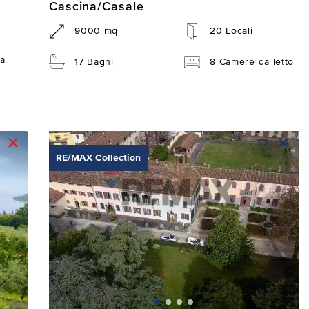
Cascina/Casale
9000 mq
20 Locali
a
17 Bagni
8 Camere da letto
RE/MAX Collection