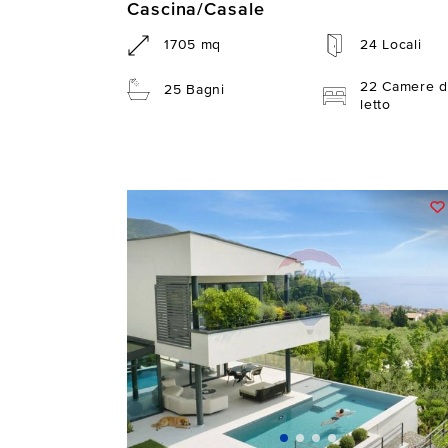
Cascina/Casale
1705 mq
24 Locali
22 Camere d
25 Bagni
letto