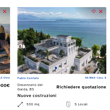
X Oltre
RE/MAX Class 8
Fabio Contato
Desenzano del
000€
Richiedere quotazione
Garda, BS
Nuove costruzioni
530 mq
5 Locali