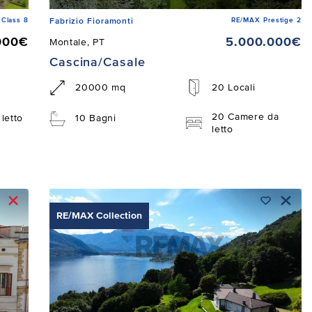
Class 8
RE/MAX Prestige 2
Fabrizio Fioramonti
000€
5.000.000€
Montale, PT
Cascina/Casale
20000 mq
20 Locali
20 Camere da
letto
10 Bagni
letto
RE/MAX Collection