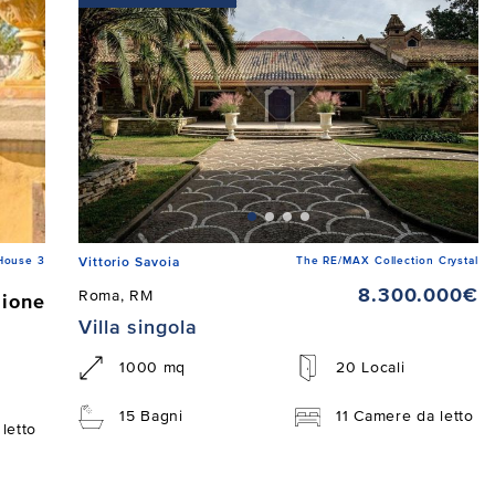
House 3
The RE/MAX Collection Crystal
Vittorio Savoia
8.300.000€
Roma, RM
zione
Villa singola
1000 mq
20 Locali
15 Bagni
11 Camere da letto
letto