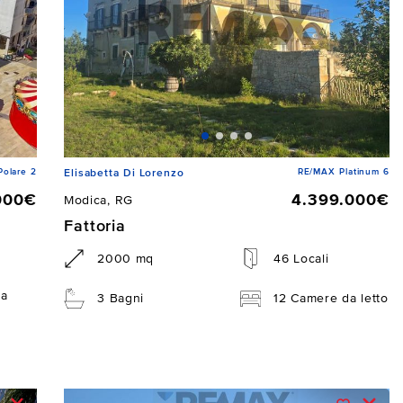
Polare 2
RE/MAX Platinum 6
Elisabetta Di Lorenzo
000€
4.399.000€
Modica, RG
Fattoria
2000 mq
46 Locali
da
3 Bagni
12 Camere da letto