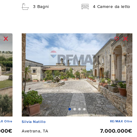
3 Bagni
4 Camere da letto
X Oltre
RE/MAX Oltre
Silvia Natillo
000€
7.000.000€
Avetrana, TA