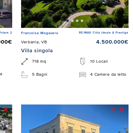
Polare 2
RE/MAX Città Ideale & Prestige
Francoise Mogavero
000€
4.500.000€
Verbania, VB
Villa singola
718 mq
10 Locali
a
5 Bagni
4 Camere da letto