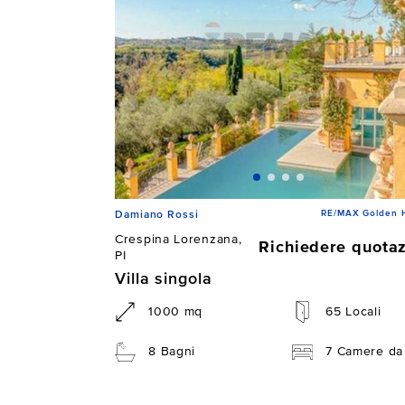
RE/MAX Golden 
Damiano Rossi
Crespina Lorenzana,
Richiedere quota
PI
Villa singola
1000 mq
65 Locali
8 Bagni
7 Camere da 