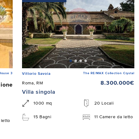
House 3
The RE/MAX Collection Crystal
Vittorio Savoia
8.300.000€
Roma, RM
zione
Villa singola
1000 mq
20 Locali
15 Bagni
11 Camere da letto
letto