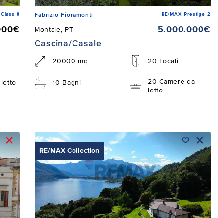
Class 8
RE/MAX Prestige 2
Fabrizio Fioramonti
000€
5.000.000€
Montale, PT
Cascina/Casale
20000 mq
20 Locali
20 Camere da
letto
10 Bagni
letto
RE/MAX Collection