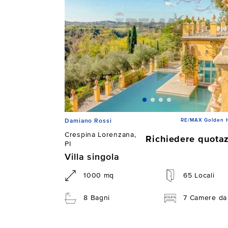
RE/MAX Golden 
Damiano Rossi
Crespina Lorenzana,
Richiedere quota
PI
Villa singola
1000 mq
65 Locali
8 Bagni
7 Camere da 