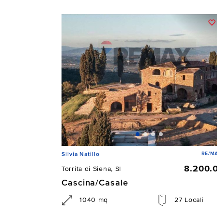
RE/MA
Silvia Natillo
8.200.
Torrita di Siena, SI
Cascina/Casale
1040 mq
27 Locali