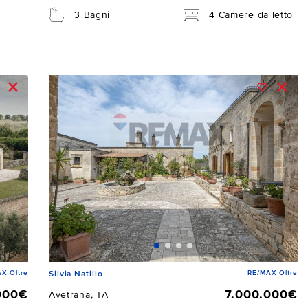
3 Bagni
4 Camere da letto
X Oltre
RE/MAX Oltre
Silvia Natillo
000€
7.000.000€
Avetrana, TA