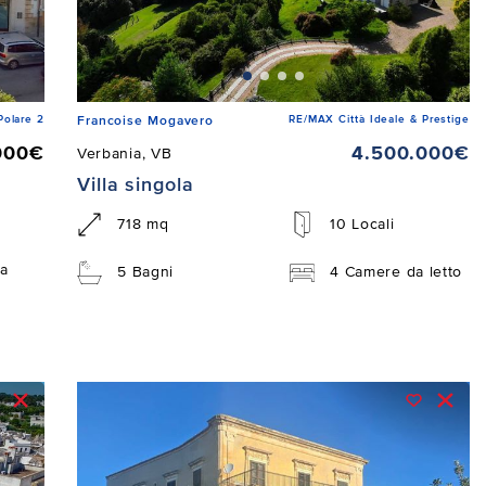
Polare 2
RE/MAX Città Ideale & Prestige
Francoise Mogavero
000€
4.500.000€
Verbania, VB
Villa singola
718 mq
10 Locali
a
5 Bagni
4 Camere da letto