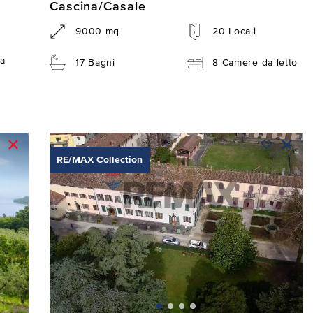
Cascina/Casale
9000 mq
20 Locali
a
17 Bagni
8 Camere da letto
RE/MAX Collection