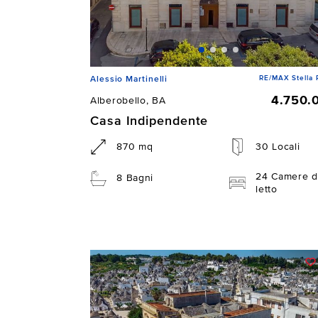
RE/MAX Stella 
Alessio Martinelli
4.750.
Alberobello, BA
Casa Indipendente
870 mq
30 Locali
24 Camere d
8 Bagni
letto