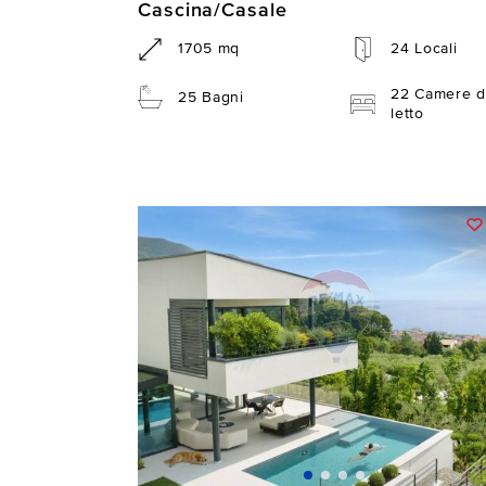
Cascina/Casale
1705 mq
24 Locali
22 Camere d
25 Bagni
letto