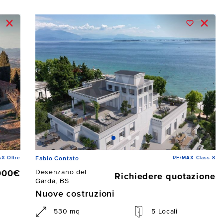
X Oltre
RE/MAX Class 8
Fabio Contato
Desenzano del
000€
Richiedere quotazione
Garda, BS
Nuove costruzioni
530 mq
5 Locali