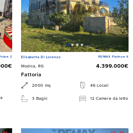
Polare 2
RE/MAX Platinum 6
Elisabetta Di Lorenzo
000€
4.399.000€
Modica, RG
Fattoria
2000 mq
46 Locali
da
3 Bagni
12 Camere da letto