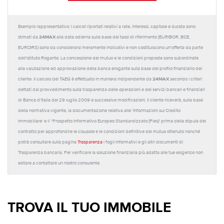
Esempio rappresentativo: I calcoli riportati relativi a rate, interessi, capitale e durata sono
24MAX
stimati da
alla data odierna sulla base dei tassi di riferimento (EURIBOR, BCE,
EUROIRS) sono da considerarsi meramente indicativi e non costituiscono un'offerta da parte
dell'Istituto Rogante. La concessione del mutuo e le condizioni proposte sono subordinate
alla valutazione ed approvazione della banca erogante sulla base del profilo finanziario del
24MAX
cliente. Il calcolo del TAEG è effettuato in maniera indipendente da
secondo i criteri
dettati dal provvedimento sulla trasparenza delle operazioni e dei servizi bancari e finanziari
di Banca d'Italia del 29 luglio 2009 e successive modificazioni. Il cliente riceverà, sulla base
della normativa vigente, la documentazione relativa alle 'Informazioni sul Credito
Immobiliare' e il “Prospetto Informativo Europeo Standardizzato (Pies)' prima della stipula del
contratto per approfondire le clausole e le condizioni definitive del mutuo ottenuto nonché
potrà consultare sulla pagina
Trasparenza
i fogli informativi e gli altri documenti di
Trasparenza bancaria. Per verificare la soluzione finanziaria più adatta alle tue esigenze non
esitare a contattare un nostro consulente.
TROVA IL TUO IMMOBILE