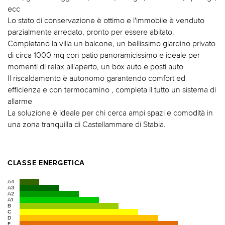
ecc
Lo stato di conservazione è ottimo e l'immobile è venduto
parzialmente arredato, pronto per essere abitato.
Completano la villa un balcone, un bellissimo giardino privato
di circa 1000 mq con patio panoramicissimo e ideale per
momenti di relax all'aperto, un box auto e posti auto
Il riscaldamento è autonomo garantendo comfort ed
efficienza e con termocamino , completa il tutto un sistema di
allarme
La soluzione è ideale per chi cerca ampi spazi e comodità in
una zona tranquilla di Castellammare di Stabia.
CLASSE ENERGETICA
A4
A3
A2
A1
B
C
D
E