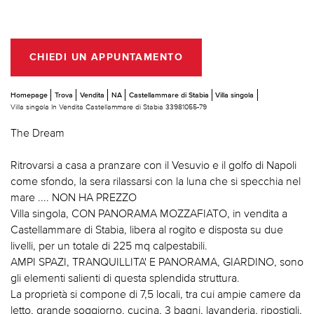
CHIEDI UN APPUNTAMENTO
Homepage
Trova
Vendita
NA
Castellammare di Stabia
Villa singola
Villa singola In Vendita Castellammare di Stabia 33981055-79
The Dream
Ritrovarsi a casa a pranzare con il Vesuvio e il golfo di Napoli
come sfondo, la sera rilassarsi con la luna che si specchia nel
mare .... NON HA PREZZO
Villa singola, CON PANORAMA MOZZAFIATO, in vendita a
Castellammare di Stabia, libera al rogito e disposta su due
livelli, per un totale di 225 mq calpestabili.
AMPI SPAZI, TRANQUILLITA' E PANORAMA, GIARDINO, sono
gli elementi salienti di questa splendida struttura.
La proprietà si compone di 7,5 locali, tra cui ampie camere da
letto, grande soggiorno, cucina, 3 bagni, lavanderia, ripostigli,