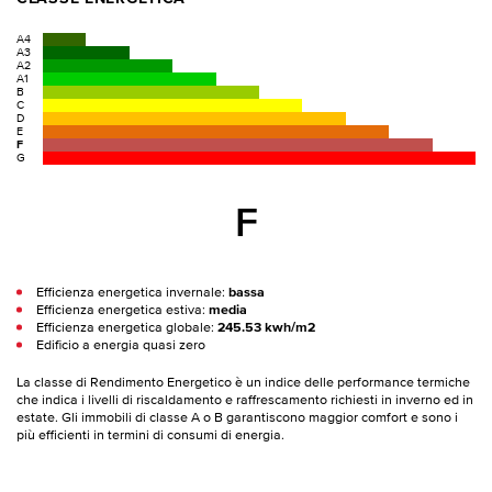
A4
A3
A2
A1
B
C
D
E
F
G
F
Efficienza energetica invernale:
bassa
Efficienza energetica estiva:
media
Efficienza energetica globale:
245.53 kwh/m2
Edificio a energia quasi zero
La classe di Rendimento Energetico è un indice delle performance termiche
che indica i livelli di riscaldamento e raffrescamento richiesti in inverno ed in
estate. Gli immobili di classe A o B garantiscono maggior comfort e sono i
più efficienti in termini di consumi di energia.