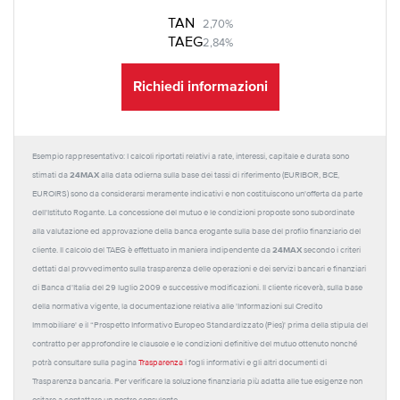
TAN
2,70%
TAEG
2,84%
Richiedi informazioni
Esempio rappresentativo: I calcoli riportati relativi a rate, interessi, capitale e durata sono
24MAX
stimati da
alla data odierna sulla base dei tassi di riferimento (EURIBOR, BCE,
EUROIRS) sono da considerarsi meramente indicativi e non costituiscono un'offerta da parte
dell'Istituto Rogante. La concessione del mutuo e le condizioni proposte sono subordinate
alla valutazione ed approvazione della banca erogante sulla base del profilo finanziario del
24MAX
cliente. Il calcolo del TAEG è effettuato in maniera indipendente da
secondo i criteri
dettati dal provvedimento sulla trasparenza delle operazioni e dei servizi bancari e finanziari
di Banca d'Italia del 29 luglio 2009 e successive modificazioni. Il cliente riceverà, sulla base
della normativa vigente, la documentazione relativa alle 'Informazioni sul Credito
Immobiliare' e il “Prospetto Informativo Europeo Standardizzato (Pies)' prima della stipula del
contratto per approfondire le clausole e le condizioni definitive del mutuo ottenuto nonché
potrà consultare sulla pagina
Trasparenza
i fogli informativi e gli altri documenti di
Trasparenza bancaria. Per verificare la soluzione finanziaria più adatta alle tue esigenze non