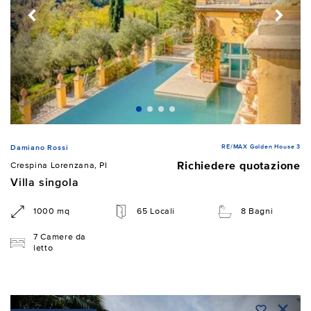
RE/MAX Golden House 3
Damiano Rossi
Richiedere quotazione
Crespina Lorenzana, PI
Villa singola
1000 mq
65 Locali
8 Bagni
7 Camere da
letto