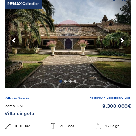
RE/MAX Collection
The RE/MAX Collection Crystal
Vittorio Savoia
8.300.000€
Roma, RM
Villa singola
1000 mq
20 Locali
15 Bagni