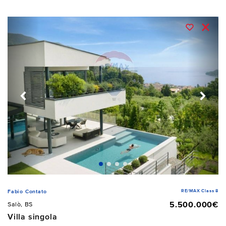
RE/MAX Class 8
Fabio Contato
5.500.000€
Salò, BS
Villa singola