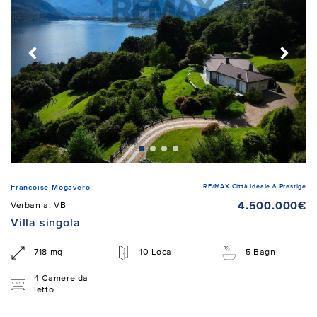
RE/MAX Città Ideale & Prestige
Francoise Mogavero
4.500.000€
Verbania, VB
Villa singola
718 mq
10 Locali
5 Bagni
4 Camere da
letto