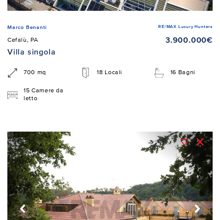
RE/MAX Luxury Hunters
Marco Benanti
3.900.000€
Cefalù, PA
Villa singola
700 mq
18 Locali
16 Bagni
15 Camere da
letto