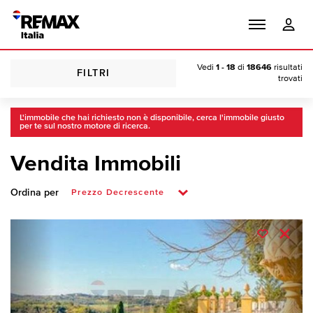
Vedi
1 - 18
di
18646
risultati
FILTRI
trovati
L'immobile che hai richiesto non è disponibile, cerca l'immobile giusto
per te sul nostro motore di ricerca.
Vendita Immobili
Ordina per