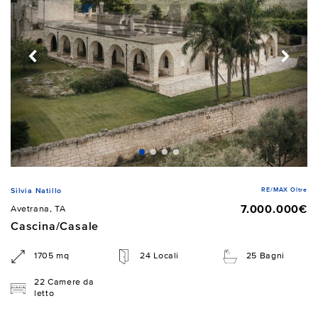
RE/MAX Oltre
Silvia Natillo
7.000.000€
Avetrana, TA
Cascina/Casale
1705 mq
24 Locali
25 Bagni
22 Camere da
letto