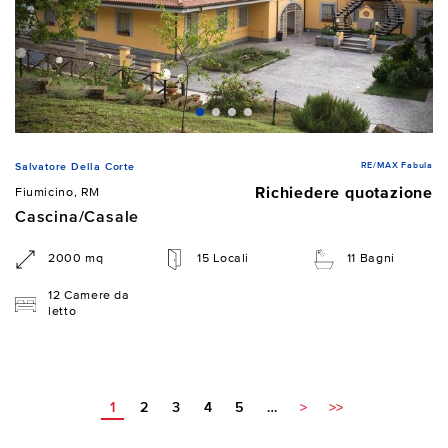
RE/MAX Fabula
Salvatore Della Corte
Richiedere quotazione
Fiumicino, RM
Cascina/Casale
2000 mq
15 Locali
11 Bagni
12 Camere da
letto
1
2
3
4
5
…
>
>>