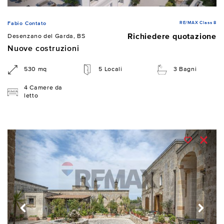
RE/MAX Class 8
Fabio Contato
Richiedere quotazione
Desenzano del Garda, BS
Nuove costruzioni
530 mq
5 Locali
3 Bagni
4 Camere da
letto