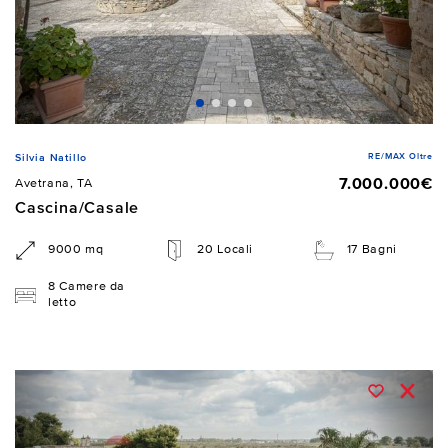
RE/MAX Oltre
Silvia Natillo
7.000.000€
Avetrana, TA
Cascina/Casale
9000 mq
20 Locali
17 Bagni
8 Camere da
letto