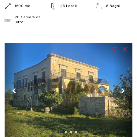
1600 mq
25 Locali
8 Bagni
20 Camere da
letto