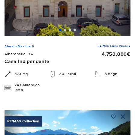
RE/MAX Stella Polare 2
Alessio Martinelli
4.750.000€
Alberobello, BA
Casa Indipendente
870 mq
30 Locali
8 Bagni
24 Camere da
letto
RE/MAX Collection