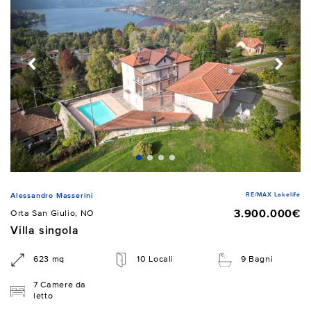
RE/MAX Lakelife
Alessandro Masserini
3.900.000€
Orta San Giulio, NO
Villa singola
623 mq
10 Locali
9 Bagni
7 Camere da
letto