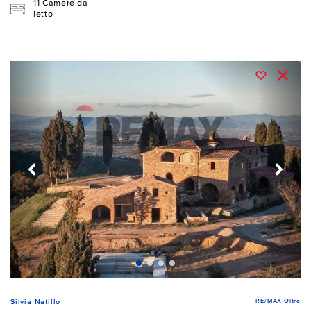
11 Camere da
letto
RE/MAX Oltre
Silvia Natillo