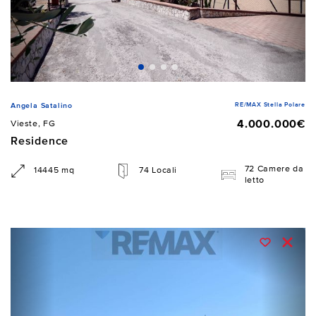
RE/MAX Stella Polare
Angela Satalino
4.000.000€
Vieste, FG
Residence
72 Camere da
14445 mq
74 Locali
letto