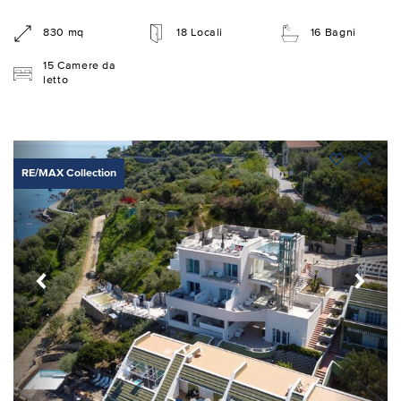
830 mq
18 Locali
16 Bagni
15 Camere da
letto
RE/MAX Collection