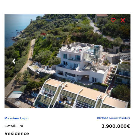
RE/MAX Luxury Hunters
Massimo Lupo
3.900.000€
Cefalù, PA
Residence