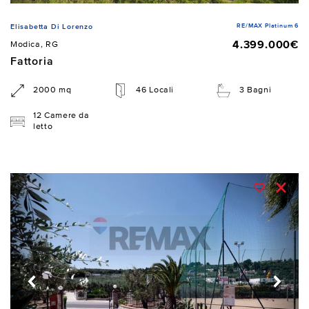
RE/MAX Platinum 6
Elisabetta Di Lorenzo
4.399.000€
Modica, RG
Fattoria
2000 mq
46 Locali
3 Bagni
12 Camere da
letto