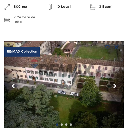
800 mq
10 Locali
3 Bagni
7 Camere da
letto
RE/MAX Collection