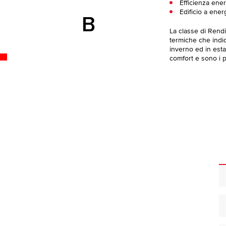
Efficienza ene
Edificio a ener
B
La classe di Rend
termiche che indica
inverno ed in esta
comfort e sono i pi