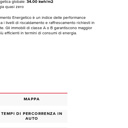
rgetica globale:
34.00 kwh/m2
gia quasi zero
imento Energetico è un indice delle performance
 i livelli di riscaldamento e raffrescamento richiesti in
te. Gli immobili di classe A o B garantiscono maggior
ù efficienti in termini di consumi di energia.
MAPPA
TEMPI DI PERCORRENZA IN
AUTO