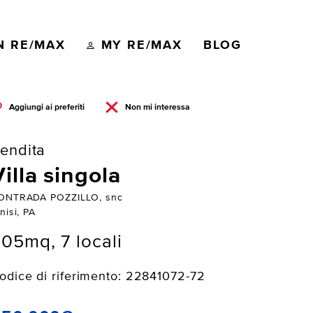
N RE/MAX
MY RE/MAX
BLOG
Aggiungi ai preferiti
Non mi interessa
endita
Villa singola
ONTRADA POZZILLO, snc
nisi, PA
05mq, 7 locali
odice di riferimento: 22841072-72