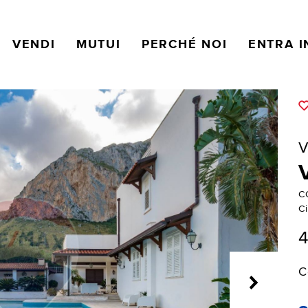
VENDI
MUTUI
PERCHÉ NOI
ENTRA I
V
C
Ci
4
C