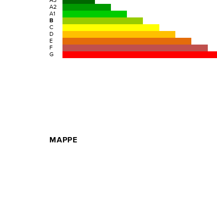
A3
A2
A1
B
C
D
E
F
G
MAPPE