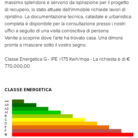
massimo splendore e servono da ispirazione per il progetto
di recupero; lo stato attuale dell'immobile richiede lavori di
ripristino. La documentazione tecnica, catastale e urbanistica
completa è disponibile per la consultazione presso i nostri
uffici a seguito di una visita conoscitiva di persona.
Venite a scoprire dove l'arte ha trovato casa. Una dimora
pronta a rinascere sotto il vostro segno.
Classe Energetica G - IPE >175 Kwh/mqa - La richiesta è di €
770.000,00
CLASSE ENERGETICA
A4
A3
A2
A1
B
C
D
E
F
G