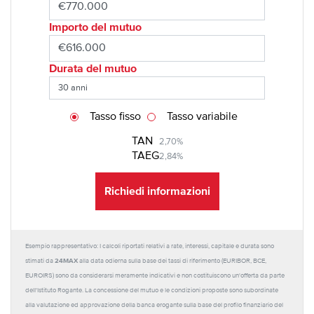
Importo del mutuo
Durata del mutuo
Tasso fisso
Tasso variabile
TAN
2,70%
TAEG
2,84%
Richiedi informazioni
Esempio rappresentativo: I calcoli riportati relativi a rate, interessi, capitale e durata sono
24MAX
stimati da
alla data odierna sulla base dei tassi di riferimento (EURIBOR, BCE,
EUROIRS) sono da considerarsi meramente indicativi e non costituiscono un'offerta da parte
dell'Istituto Rogante. La concessione del mutuo e le condizioni proposte sono subordinate
alla valutazione ed approvazione della banca erogante sulla base del profilo finanziario del