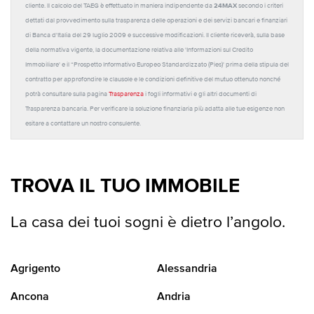
24MAX
cliente. Il calcolo del TAEG è effettuato in maniera indipendente da
secondo i criteri
dettati dal provvedimento sulla trasparenza delle operazioni e dei servizi bancari e finanziari
di Banca d'Italia del 29 luglio 2009 e successive modificazioni. Il cliente riceverà, sulla base
della normativa vigente, la documentazione relativa alle 'Informazioni sul Credito
Immobiliare' e il “Prospetto Informativo Europeo Standardizzato (Pies)' prima della stipula del
contratto per approfondire le clausole e le condizioni definitive del mutuo ottenuto nonché
potrà consultare sulla pagina
Trasparenza
i fogli informativi e gli altri documenti di
Trasparenza bancaria. Per verificare la soluzione finanziaria più adatta alle tue esigenze non
esitare a contattare un nostro consulente.
TROVA IL TUO IMMOBILE
La casa dei tuoi sogni è dietro l’angolo.
Agrigento
Alessandria
Ancona
Andria