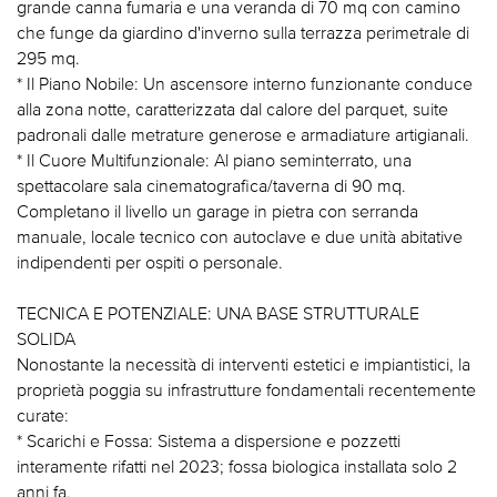
grande canna fumaria e una veranda di 70 mq con camino
che funge da giardino d'inverno sulla terrazza perimetrale di
295 mq.
* Il Piano Nobile: Un ascensore interno funzionante conduce
alla zona notte, caratterizzata dal calore del parquet, suite
padronali dalle metrature generose e armadiature artigianali.
* Il Cuore Multifunzionale: Al piano seminterrato, una
spettacolare sala cinematografica/taverna di 90 mq.
Completano il livello un garage in pietra con serranda
manuale, locale tecnico con autoclave e due unità abitative
indipendenti per ospiti o personale.
TECNICA E POTENZIALE: UNA BASE STRUTTURALE
SOLIDA
Nonostante la necessità di interventi estetici e impiantistici, la
proprietà poggia su infrastrutture fondamentali recentemente
curate:
* Scarichi e Fossa: Sistema a dispersione e pozzetti
interamente rifatti nel 2023; fossa biologica installata solo 2
anni fa.