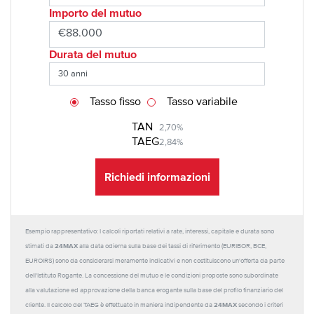
Importo del mutuo
Durata del mutuo
Tasso fisso
Tasso variabile
TAN
2,70%
TAEG
2,84%
Richiedi informazioni
Esempio rappresentativo: I calcoli riportati relativi a rate, interessi, capitale e durata sono
24MAX
stimati da
alla data odierna sulla base dei tassi di riferimento (EURIBOR, BCE,
EUROIRS) sono da considerarsi meramente indicativi e non costituiscono un'offerta da parte
dell'Istituto Rogante. La concessione del mutuo e le condizioni proposte sono subordinate
alla valutazione ed approvazione della banca erogante sulla base del profilo finanziario del
24MAX
cliente. Il calcolo del TAEG è effettuato in maniera indipendente da
secondo i criteri