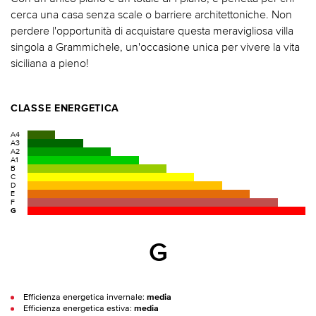
cerca una casa senza scale o barriere architettoniche. Non
perdere l'opportunità di acquistare questa meravigliosa villa
singola a Grammichele, un'occasione unica per vivere la vita
siciliana a pieno!
CLASSE ENERGETICA
A4
A3
A2
A1
B
C
D
E
F
G
G
Efficienza energetica invernale:
media
Efficienza energetica estiva:
media