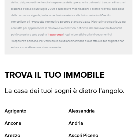
dettati dal provvedimento sulla trasparenza delle operazioni e dei servizi bancari e finanziari
di Banca d'Italia del 29 luglio 2009 e successive modificazioni. Il cliente riceverà, sulla base
della normativa vigente, la documentazione relativa alle 'Informazioni sul Credito
Immobiliare' e il “Prospetto Informativo Europeo Standardizzato (Pies)' prima della stipula del
contratto per approfondire le clausole e le condizioni definitive del mutuo ottenuto nonché
potrà consultare sulla pagina
Trasparenza
i fogli informativi e gli altri documenti di
Trasparenza bancaria. Per verificare la soluzione finanziaria più adatta alle tue esigenze non
esitare a contattare un nostro consulente.
TROVA IL TUO IMMOBILE
La casa dei tuoi sogni è dietro l’angolo.
Agrigento
Alessandria
Ancona
Andria
Arezzo
Ascoli Piceno