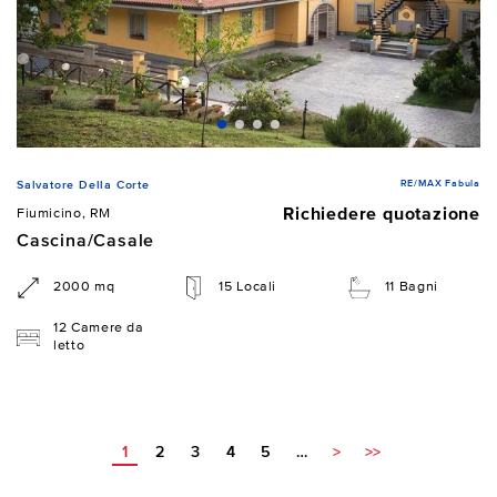
RE/MAX Fabula
Salvatore Della Corte
Richiedere quotazione
Fiumicino, RM
Cascina/Casale
2000 mq
15 Locali
11 Bagni
12 Camere da
letto
1
2
3
4
5
…
>
>>