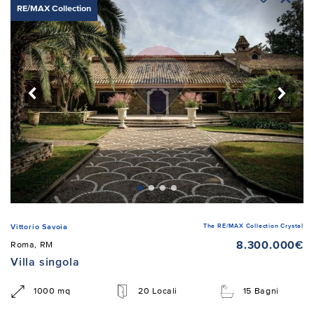
RE/MAX Collection
The RE/MAX Collection Crystal
Vittorio Savoia
8.300.000€
Roma, RM
Villa singola
1000 mq
20 Locali
15 Bagni