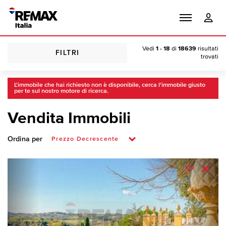
Vedi
1 - 18
di
18639
risultati
FILTRI
trovati
L'immobile che hai richiesto non è disponibile, cerca l'immobile giusto
per te sul nostro motore di ricerca.
Vendita Immobili
Ordina per