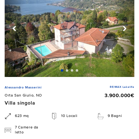
RE/MAX Lakelife
Alessandro Masserini
3.900.000€
Orta San Giulio, NO
Villa singola
623 mq
10 Locali
9 Bagni
7 Camere da
letto