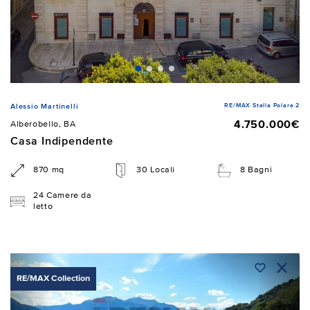
RE/MAX Stella Polare 2
Alessio Martinelli
4.750.000€
Alberobello, BA
Casa Indipendente
870 mq
30 Locali
8 Bagni
24 Camere da
letto
RE/MAX Collection