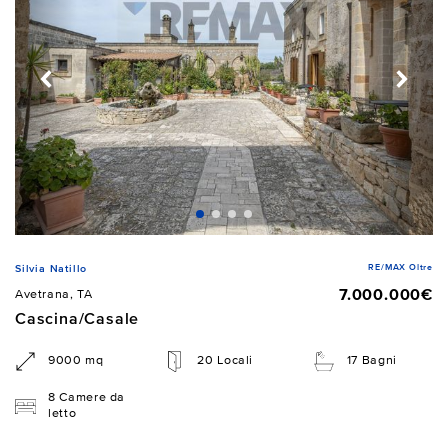
RE/MAX Oltre
Silvia Natillo
7.000.000€
Avetrana, TA
Cascina/Casale
9000 mq
20 Locali
17 Bagni
8 Camere da
letto