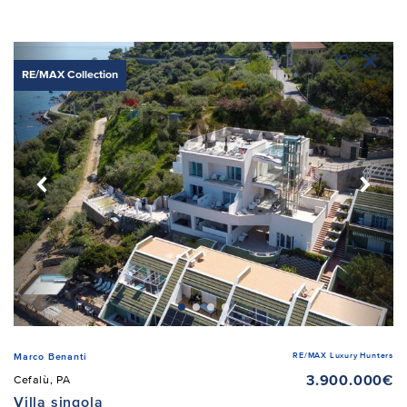
RE/MAX Collection
RE/MAX Luxury Hunters
Marco Benanti
3.900.000€
Cefalù, PA
Villa singola