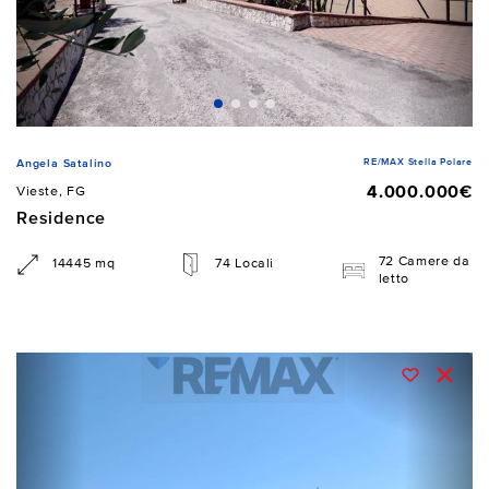
RE/MAX Stella Polare
Angela Satalino
4.000.000€
Vieste, FG
Residence
72 Camere da
14445 mq
74 Locali
letto