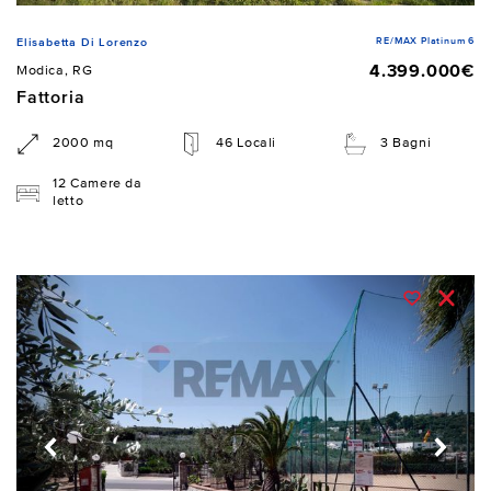
RE/MAX Platinum 6
Elisabetta Di Lorenzo
4.399.000€
Modica, RG
Fattoria
2000 mq
46 Locali
3 Bagni
12 Camere da
letto