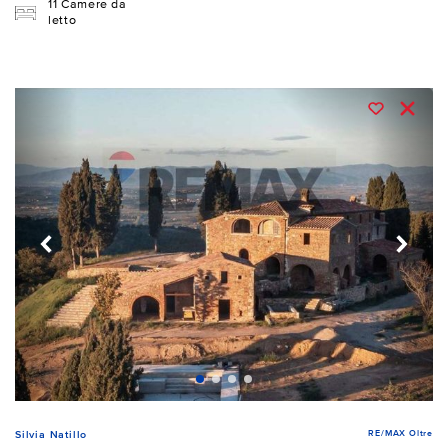
11 Camere da
letto
RE/MAX Oltre
Silvia Natillo