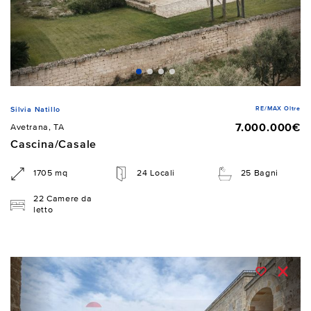
RE/MAX Oltre
Silvia Natillo
7.000.000€
Avetrana, TA
Cascina/Casale
1705 mq
24 Locali
25 Bagni
22 Camere da
letto