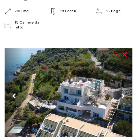
700 mq
18 Locali
16 Bagni
15 Camere da
letto