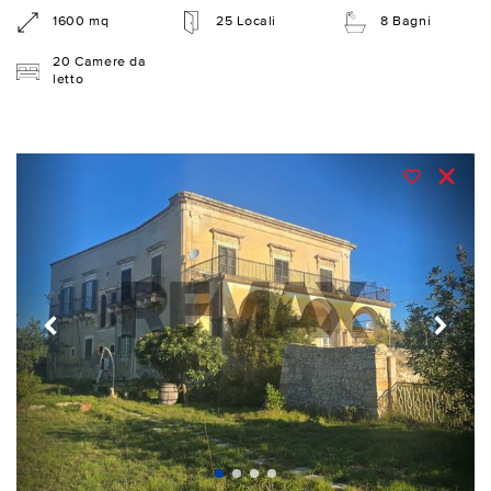
1600 mq
25 Locali
8 Bagni
20 Camere da
letto