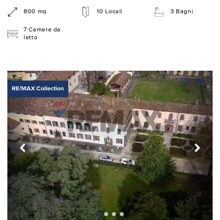
800 mq
10 Locali
3 Bagni
7 Camere da
letto
RE/MAX Collection