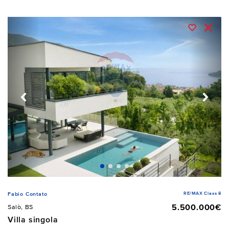
RE/MAX Class 8
Fabio Contato
5.500.000€
Salò, BS
Villa singola