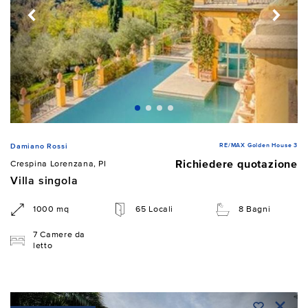
RE/MAX Golden House 3
Damiano Rossi
Richiedere quotazione
Crespina Lorenzana, PI
Villa singola
1000 mq
65 Locali
8 Bagni
7 Camere da
letto