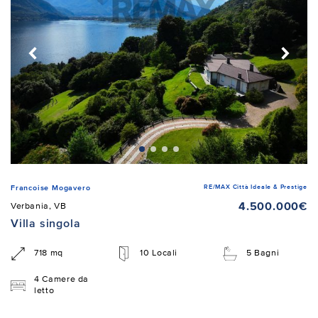
RE/MAX Città Ideale & Prestige
Francoise Mogavero
4.500.000€
Verbania, VB
Villa singola
718 mq
10 Locali
5 Bagni
4 Camere da
letto