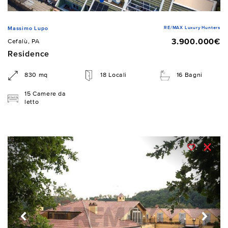
RE/MAX Luxury Hunters
Massimo Lupo
3.900.000€
Cefalù, PA
Residence
830 mq
18 Locali
16 Bagni
15 Camere da
letto