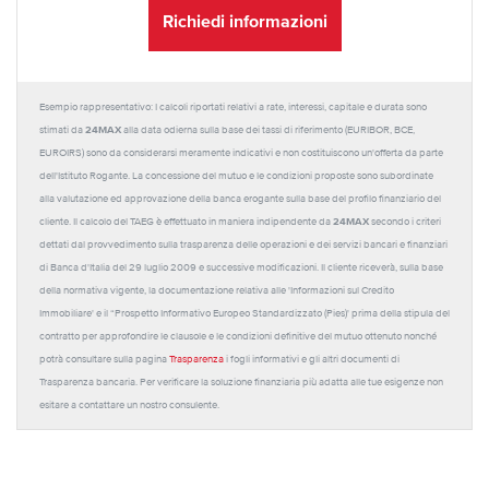
Richiedi informazioni
Esempio rappresentativo: I calcoli riportati relativi a rate, interessi, capitale e durata sono
24MAX
stimati da
alla data odierna sulla base dei tassi di riferimento (EURIBOR, BCE,
EUROIRS) sono da considerarsi meramente indicativi e non costituiscono un'offerta da parte
dell'Istituto Rogante. La concessione del mutuo e le condizioni proposte sono subordinate
alla valutazione ed approvazione della banca erogante sulla base del profilo finanziario del
24MAX
cliente. Il calcolo del TAEG è effettuato in maniera indipendente da
secondo i criteri
dettati dal provvedimento sulla trasparenza delle operazioni e dei servizi bancari e finanziari
di Banca d'Italia del 29 luglio 2009 e successive modificazioni. Il cliente riceverà, sulla base
della normativa vigente, la documentazione relativa alle 'Informazioni sul Credito
Immobiliare' e il “Prospetto Informativo Europeo Standardizzato (Pies)' prima della stipula del
contratto per approfondire le clausole e le condizioni definitive del mutuo ottenuto nonché
potrà consultare sulla pagina
Trasparenza
i fogli informativi e gli altri documenti di
Trasparenza bancaria. Per verificare la soluzione finanziaria più adatta alle tue esigenze non
esitare a contattare un nostro consulente.