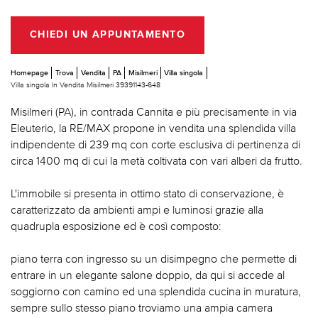
CHIEDI UN APPUNTAMENTO
Homepage
Trova
Vendita
PA
Misilmeri
Villa singola
Villa singola In Vendita Misilmeri 39391143-648
Misilmeri (PA), in contrada Cannita e più precisamente in via
Eleuterio, la RE/MAX propone in vendita una splendida villa
indipendente di 239 mq con corte esclusiva di pertinenza di
circa 1400 mq di cui la metà coltivata con vari alberi da frutto.
L'immobile si presenta in ottimo stato di conservazione, è
caratterizzato da ambienti ampi e luminosi grazie alla
quadrupla esposizione ed è così composto:
piano terra con ingresso su un disimpegno che permette di
entrare in un elegante salone doppio, da qui si accede al
soggiorno con camino ed una splendida cucina in muratura,
sempre sullo stesso piano troviamo una ampia camera