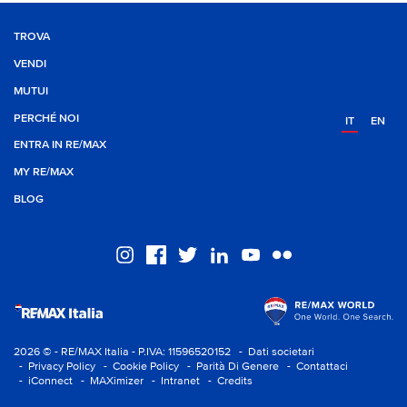
TROVA
VENDI
MUTUI
PERCHÉ NOI
IT
EN
ENTRA IN RE/MAX
MY RE/MAX
BLOG
2026 © - RE/MAX Italia - P.IVA: 11596520152
- Dati societari
- Privacy Policy
- Cookie Policy
- Parità Di Genere
- Contattaci
- iConnect
- MAXimizer
- Intranet
- Credits