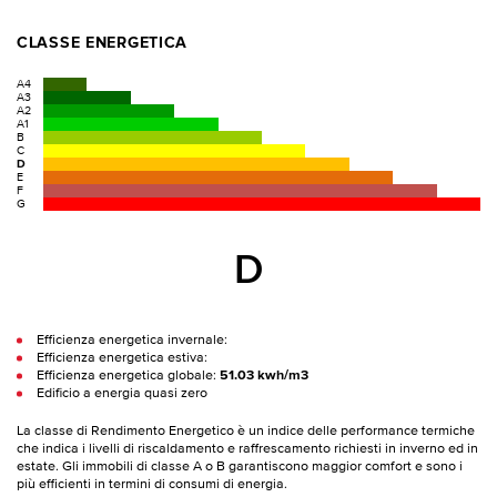
CLASSE ENERGETICA
A4
A3
A2
A1
B
C
D
E
F
G
D
Efficienza energetica invernale:
Efficienza energetica estiva:
Efficienza energetica globale:
51.03 kwh/m3
Edificio a energia quasi zero
La classe di Rendimento Energetico è un indice delle performance termiche
che indica i livelli di riscaldamento e raffrescamento richiesti in inverno ed in
estate. Gli immobili di classe A o B garantiscono maggior comfort e sono i
più efficienti in termini di consumi di energia.