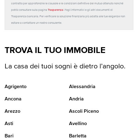
contratto per approfondire le clausole e le condizioni definitive del mutuo ottenuto nonché
potrà consultare sulla pagina
Trasparenza
i fogli informativi e gli altri documenti di
Trasparenza bancaria. Per verificare la soluzione finanziaria più adatta alle tue esigenze non
esitare a contattare un nostro consulente.
TROVA IL TUO IMMOBILE
La casa dei tuoi sogni è dietro l’angolo.
Agrigento
Alessandria
Ancona
Andria
Arezzo
Ascoli Piceno
Asti
Avellino
Bari
Barletta