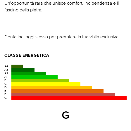
Un'opportunità rara che unisce comfort, indipendenza e il
fascino della pietra.
Contattaci oggi stesso per prenotare la tua visita esclusiva!
CLASSE ENERGETICA
A4
A3
A2
A1
B
C
D
E
F
G
G