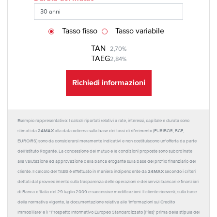
Tasso fisso
Tasso variabile
TAN
2,70%
TAEG
2,84%
Richiedi informazioni
Esempio rappresentativo: I calcoli riportati relativi a rate, interessi, capitale e durata sono
24MAX
stimati da
alla data odierna sulla base dei tassi di riferimento (EURIBOR, BCE,
EUROIRS) sono da considerarsi meramente indicativi e non costituiscono un'offerta da parte
dell'Istituto Rogante. La concessione del mutuo e le condizioni proposte sono subordinate
alla valutazione ed approvazione della banca erogante sulla base del profilo finanziario del
24MAX
cliente. Il calcolo del TAEG è effettuato in maniera indipendente da
secondo i criteri
dettati dal provvedimento sulla trasparenza delle operazioni e dei servizi bancari e finanziari
di Banca d'Italia del 29 luglio 2009 e successive modificazioni. Il cliente riceverà, sulla base
della normativa vigente, la documentazione relativa alle 'Informazioni sul Credito
Immobiliare' e il “Prospetto Informativo Europeo Standardizzato (Pies)' prima della stipula del