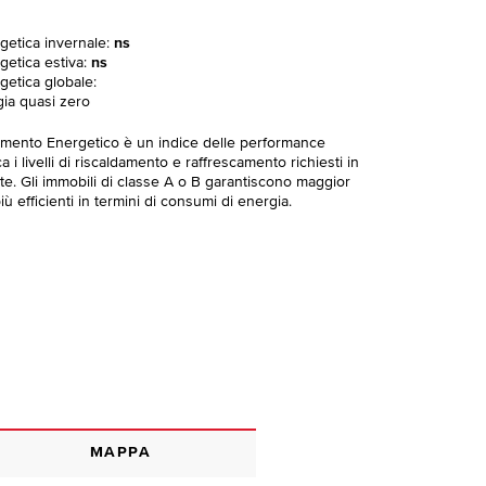
rgetica invernale:
ns
getica estiva:
ns
getica globale:
gia quasi zero
imento Energetico è un indice delle performance
 i livelli di riscaldamento e raffrescamento richiesti in
te. Gli immobili di classe A o B garantiscono maggior
ù efficienti in termini di consumi di energia.
MAPPA