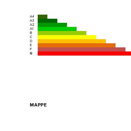
A4
A3
A2
A1
B
C
D
E
F
G
MAPPE