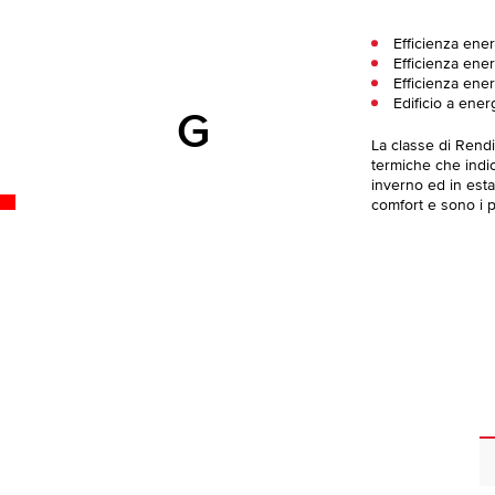
Efficienza ene
Efficienza ener
Efficienza ener
Edificio a ener
G
La classe di Rend
termiche che indica
inverno ed in esta
comfort e sono i pi