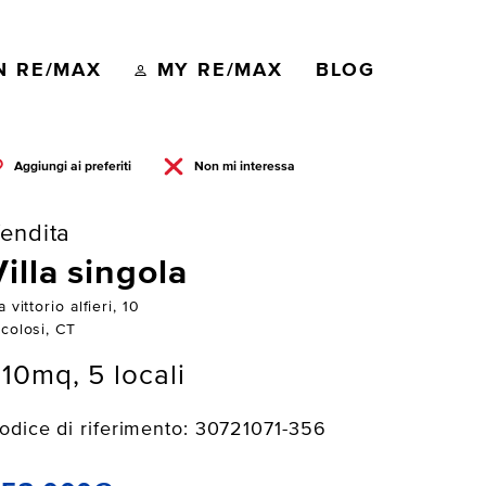
N RE/MAX
MY RE/MAX
BLOG
Aggiungi ai preferiti
Non mi interessa
endita
Villa singola
a vittorio alfieri, 10
colosi, CT
10mq, 5 locali
odice di riferimento: 30721071-356