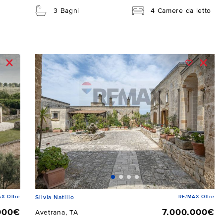
3 Bagni
4 Camere da letto
X Oltre
RE/MAX Oltre
Silvia Natillo
000€
7.000.000€
Avetrana, TA