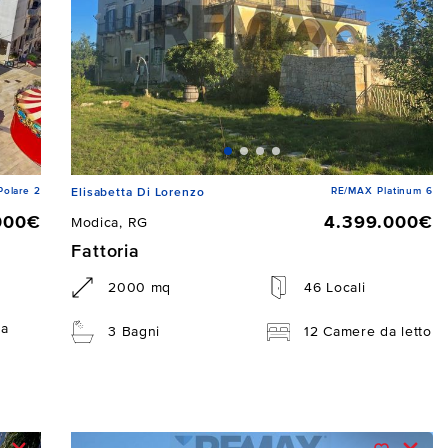
Polare 2
RE/MAX Platinum 6
Elisabetta Di Lorenzo
000€
4.399.000€
Modica, RG
Fattoria
2000 mq
46 Locali
da
3 Bagni
12 Camere da letto