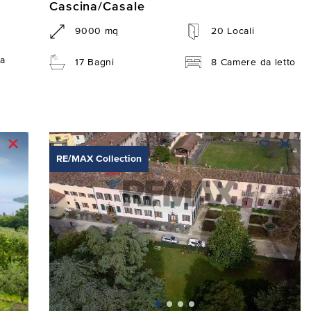
Cascina/Casale
9000 mq
20 Locali
a
17 Bagni
8 Camere da letto
RE/MAX Collection