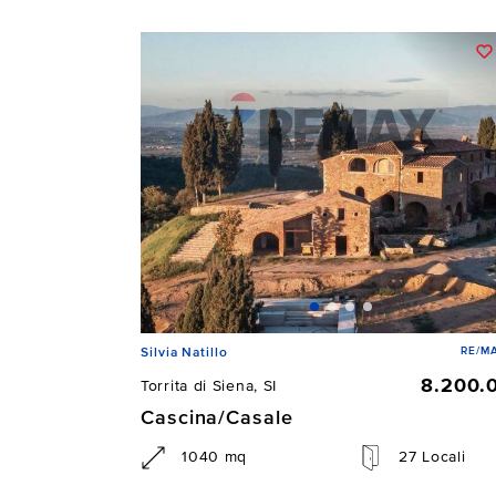
RE/MA
Silvia Natillo
8.200.
Torrita di Siena, SI
Cascina/Casale
1040 mq
27 Locali