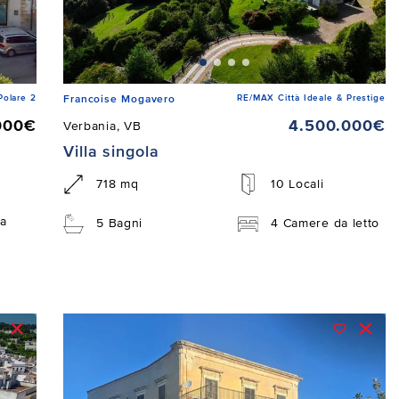
Polare 2
RE/MAX Città Ideale & Prestige
Francoise Mogavero
000€
4.500.000€
Verbania, VB
Villa singola
718 mq
10 Locali
a
5 Bagni
4 Camere da letto