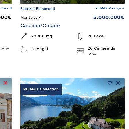
Class 8
RE/MAX Prestige 2
Fabrizio Fioramonti
000€
5.000.000€
Montale, PT
Cascina/Casale
20000 mq
20 Locali
20 Camere da
letto
10 Bagni
letto
RE/MAX Collection