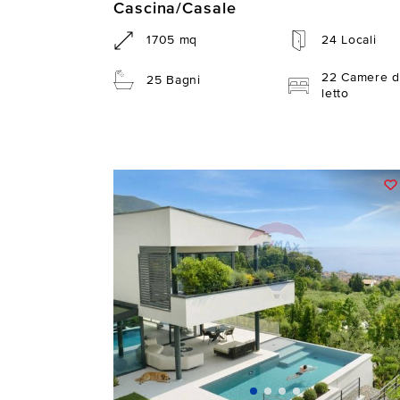
Cascina/Casale
1705 mq
24 Locali
22 Camere d
25 Bagni
letto