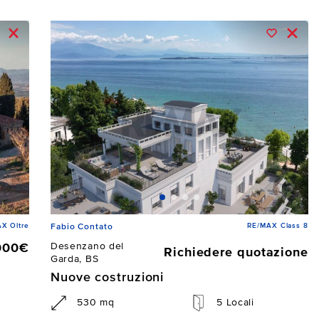
X Oltre
RE/MAX Class 8
Fabio Contato
Desenzano del
000€
Richiedere quotazione
Garda, BS
Nuove costruzioni
530 mq
5 Locali