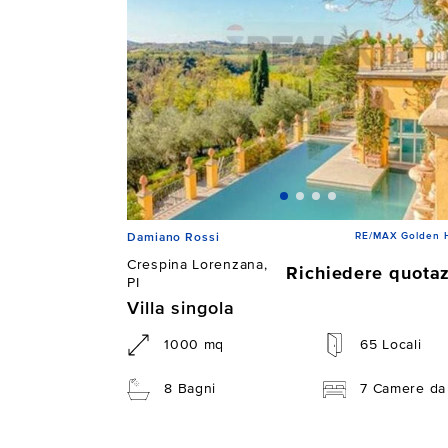
RE/MAX Golden 
Damiano Rossi
Crespina Lorenzana,
Richiedere quota
PI
Villa singola
1000 mq
65 Locali
8 Bagni
7 Camere da 