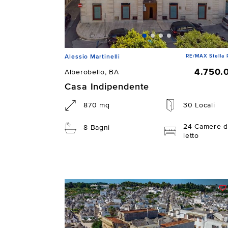
RE/MAX Stella 
Alessio Martinelli
4.750.
Alberobello, BA
Casa Indipendente
870 mq
30 Locali
24 Camere d
8 Bagni
letto