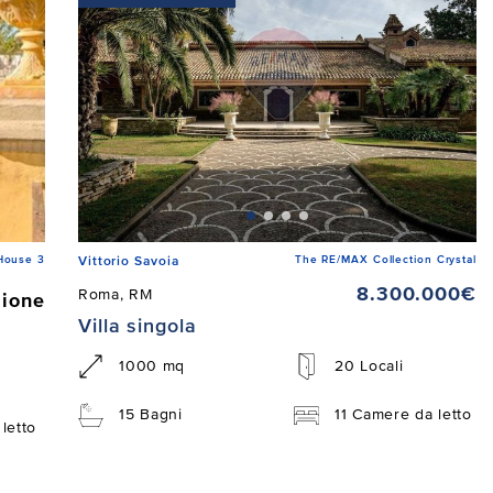
House 3
The RE/MAX Collection Crystal
Vittorio Savoia
8.300.000€
Roma, RM
zione
Villa singola
1000 mq
20 Locali
15 Bagni
11 Camere da letto
letto