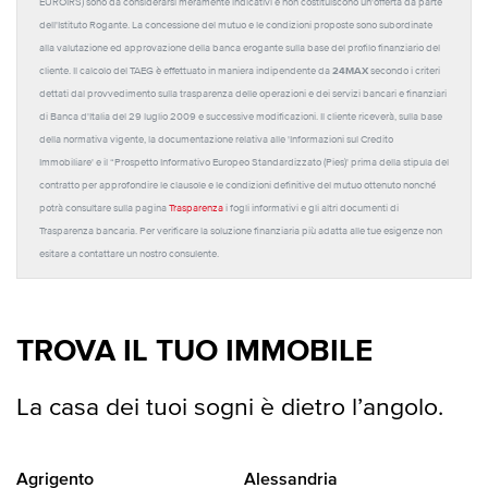
EUROIRS) sono da considerarsi meramente indicativi e non costituiscono un'offerta da parte
dell'Istituto Rogante. La concessione del mutuo e le condizioni proposte sono subordinate
alla valutazione ed approvazione della banca erogante sulla base del profilo finanziario del
24MAX
cliente. Il calcolo del TAEG è effettuato in maniera indipendente da
secondo i criteri
dettati dal provvedimento sulla trasparenza delle operazioni e dei servizi bancari e finanziari
di Banca d'Italia del 29 luglio 2009 e successive modificazioni. Il cliente riceverà, sulla base
della normativa vigente, la documentazione relativa alle 'Informazioni sul Credito
Immobiliare' e il “Prospetto Informativo Europeo Standardizzato (Pies)' prima della stipula del
contratto per approfondire le clausole e le condizioni definitive del mutuo ottenuto nonché
potrà consultare sulla pagina
Trasparenza
i fogli informativi e gli altri documenti di
Trasparenza bancaria. Per verificare la soluzione finanziaria più adatta alle tue esigenze non
esitare a contattare un nostro consulente.
TROVA IL TUO IMMOBILE
La casa dei tuoi sogni è dietro l’angolo.
Agrigento
Alessandria