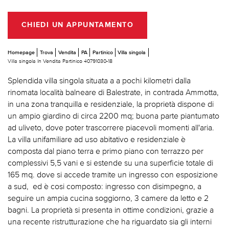
CHIEDI UN APPUNTAMENTO
Homepage
Trova
Vendita
PA
Partinico
Villa singola
Villa singola In Vendita Partinico 40791030-18
Splendida villa singola situata a a pochi kilometri dalla
rinomata località balneare di Balestrate, in contrada Ammotta,
in una zona tranquilla e residenziale, la proprietà dispone di
un ampio giardino di circa 2200 mq; buona parte piantumato
ad uliveto, dove poter trascorrere piacevoli momenti all'aria.
La villa unifamiliare ad uso abitativo e residenziale è
composta dal piano terra e primo piano con terrazzo per
complessivi 5,5 vani e si estende su una superficie totale di
165 mq. dove si accede tramite un ingresso con esposizione
a sud, ed è cosi composto: ingresso con disimpegno, a
seguire un ampia cucina soggiorno, 3 camere da letto e 2
bagni. La proprietà si presenta in ottime condizioni, grazie a
una recente ristrutturazione che ha riguardato sia gli interni