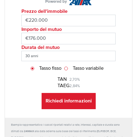
Powered by
Prezzo dell'immobile
Importo del mutuo
Durata del mutuo
Tasso fisso
Tasso variabile
TAN
2,70%
TAEG
2,84%
Richiedi informazioni
Esempio rappresentativo: I calcoli riportati relativi a rate, interessi, capitale e durata sono
24MAX
stimati da
alla data odierna sulla base dei tassi di riferimento (EURIBOR, BCE,