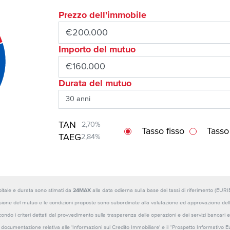
Prezzo dell'immobile
Importo del mutuo
Durata del mutuo
TAN
2,70%
Tasso fisso
Tasso
TAEG
2,84%
capitale e durata sono stimati da
24MAX
alla data odierna sulla base dei tassi di riferimento (E
sione del mutuo e le condizioni proposte sono subordinate alla valutazione ed approvazione della b
ondo i criteri dettati dal provvedimento sulla trasparenza delle operazioni e dei servizi bancari e
 la documentazione relativa alle 'Informazioni sul Credito Immobiliare' e il “Prospetto Informativo 