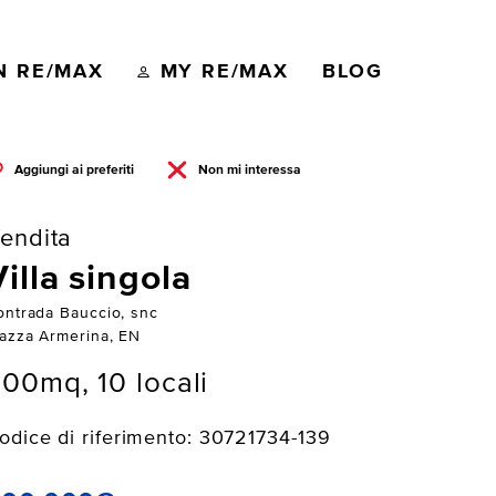
N RE/MAX
MY RE/MAX
BLOG
Aggiungi ai preferiti
Non mi interessa
endita
Villa singola
ontrada Bauccio, snc
iazza Armerina, EN
00mq, 10 locali
odice di riferimento: 30721734-139