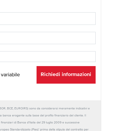
Richiedi informazioni
 variabile
URIBOR, BCE, EUROIRS) sono da considerarsi meramente indicativi e
anca erogante sulla base del profilo finanziario del cliente. Il
 finanziari di Banca d'Italia del 29 luglio 2009 e successive
Europeo Standardizzato (Pies)' prima della stipula del contratto per