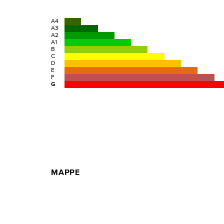
A4
A3
A2
A1
B
C
D
E
F
G
MAPPE