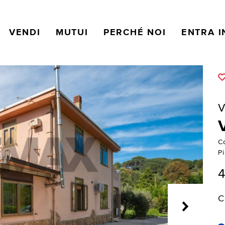
VENDI
MUTUI
PERCHÉ NOI
ENTRA I
V
C
P
4
C