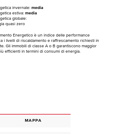
rgetica invernale:
media
getica estiva:
media
getica globale:
gia quasi zero
imento Energetico è un indice delle performance
 i livelli di riscaldamento e raffrescamento richiesti in
te. Gli immobili di classe A o B garantiscono maggior
ù efficienti in termini di consumi di energia.
MAPPA