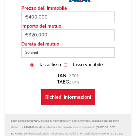
Prezzo dell'immobile
Importo del mutuo
Durata del mutuo
Tasso fisso
Tasso variabile
TAN
2,70%
TAEG
2,84%
Richiedi informazioni
Esempio rappresentativo: I calcoli riportati relativi a rate, interessi, capitale e durata sono
24MAX
stimati da
alla data odierna sulla base dei tassi di riferimento (EURIBOR, BCE,
EUROIRS) sono da considerarsi meramente indicativi e non costituiscono un'offerta da parte