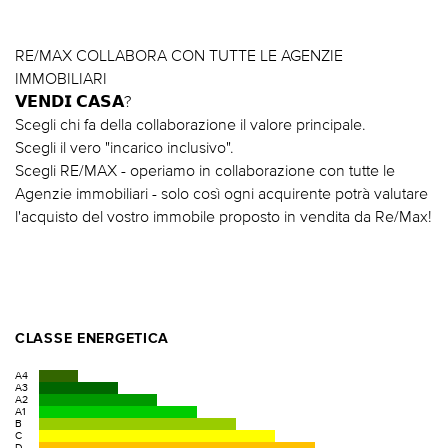
RE/MAX COLLABORA CON TUTTE LE AGENZIE
IMMOBILIARI
𝗩𝗘𝗡𝗗𝗜 𝗖𝗔𝗦𝗔?
Scegli chi fa della collaborazione il valore principale.
Scegli il vero "incarico inclusivo".
Scegli RE/MAX - operiamo in collaborazione con tutte le
Agenzie immobiliari - solo così ogni acquirente potrà valutare
l'acquisto del vostro immobile proposto in vendita da Re/Max!
CLASSE ENERGETICA
A4
A3
A2
A1
B
C