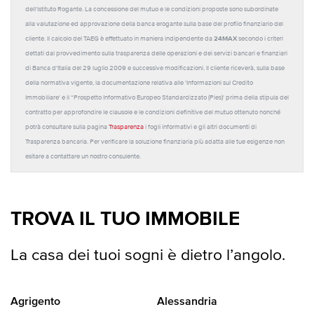
dell'Istituto Rogante. La concessione del mutuo e le condizioni proposte sono subordinate
alla valutazione ed approvazione della banca erogante sulla base del profilo finanziario del
24MAX
cliente. Il calcolo del TAEG è effettuato in maniera indipendente da
secondo i criteri
dettati dal provvedimento sulla trasparenza delle operazioni e dei servizi bancari e finanziari
di Banca d'Italia del 29 luglio 2009 e successive modificazioni. Il cliente riceverà, sulla base
della normativa vigente, la documentazione relativa alle 'Informazioni sul Credito
Immobiliare' e il “Prospetto Informativo Europeo Standardizzato (Pies)' prima della stipula del
contratto per approfondire le clausole e le condizioni definitive del mutuo ottenuto nonché
potrà consultare sulla pagina
Trasparenza
i fogli informativi e gli altri documenti di
Trasparenza bancaria. Per verificare la soluzione finanziaria più adatta alle tue esigenze non
esitare a contattare un nostro consulente.
TROVA IL TUO IMMOBILE
La casa dei tuoi sogni è dietro l’angolo.
Agrigento
Alessandria