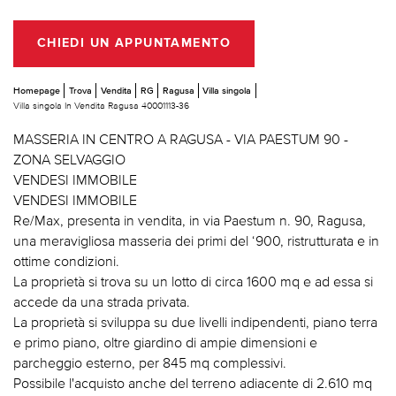
CHIEDI UN APPUNTAMENTO
Homepage
Trova
Vendita
RG
Ragusa
Villa singola
Villa singola In Vendita Ragusa 40001113-36
MASSERIA IN CENTRO A RAGUSA - VIA PAESTUM 90 -
ZONA SELVAGGIO
VENDESI IMMOBILE
VENDESI IMMOBILE
Re/Max, presenta in vendita, in via Paestum n. 90, Ragusa,
una meravigliosa masseria dei primi del ‘900, ristrutturata e in
ottime condizioni.
La proprietà si trova su un lotto di circa 1600 mq e ad essa si
accede da una strada privata.
La proprietà si sviluppa su due livelli indipendenti, piano terra
e primo piano, oltre giardino di ampie dimensioni e
parcheggio esterno, per 845 mq complessivi.
Possibile l'acquisto anche del terreno adiacente di 2.610 mq