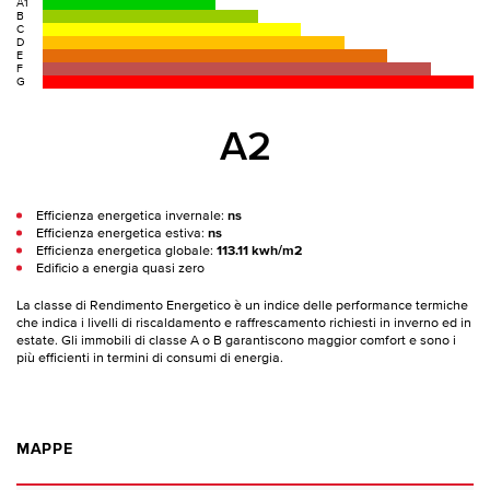
A1
B
C
D
E
F
G
A2
Efficienza energetica invernale:
ns
Efficienza energetica estiva:
ns
Efficienza energetica globale:
113.11 kwh/m2
Edificio a energia quasi zero
La classe di Rendimento Energetico è un indice delle performance termiche
che indica i livelli di riscaldamento e raffrescamento richiesti in inverno ed in
estate. Gli immobili di classe A o B garantiscono maggior comfort e sono i
più efficienti in termini di consumi di energia.
MAPPE