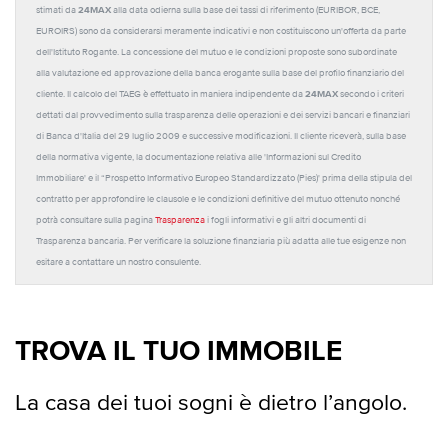
24MAX
stimati da
alla data odierna sulla base dei tassi di riferimento (EURIBOR, BCE,
EUROIRS) sono da considerarsi meramente indicativi e non costituiscono un'offerta da parte
dell'Istituto Rogante. La concessione del mutuo e le condizioni proposte sono subordinate
alla valutazione ed approvazione della banca erogante sulla base del profilo finanziario del
24MAX
cliente. Il calcolo del TAEG è effettuato in maniera indipendente da
secondo i criteri
dettati dal provvedimento sulla trasparenza delle operazioni e dei servizi bancari e finanziari
di Banca d'Italia del 29 luglio 2009 e successive modificazioni. Il cliente riceverà, sulla base
della normativa vigente, la documentazione relativa alle 'Informazioni sul Credito
Immobiliare' e il “Prospetto Informativo Europeo Standardizzato (Pies)' prima della stipula del
contratto per approfondire le clausole e le condizioni definitive del mutuo ottenuto nonché
potrà consultare sulla pagina
Trasparenza
i fogli informativi e gli altri documenti di
Trasparenza bancaria. Per verificare la soluzione finanziaria più adatta alle tue esigenze non
esitare a contattare un nostro consulente.
TROVA IL TUO IMMOBILE
La casa dei tuoi sogni è dietro l’angolo.