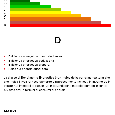
A3
A2
A1
B
C
D
E
F
G
D
Efficienza energetica invernale:
bassa
Efficienza energetica estiva:
alta
Efficienza energetica globale:
Edificio a energia quasi zero
La classe di Rendimento Energetico è un indice delle performance termiche
che indica i livelli di riscaldamento e raffrescamento richiesti in inverno ed in
estate. Gli immobili di classe A o B garantiscono maggior comfort e sono i
più efficienti in termini di consumi di energia.
MAPPE