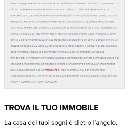
Esempio rappresentativo: I calcoli riportati relativi a rate, interessi, capitale e durata sono
24MAX
stimati da
alla data odierna sulla base dei tassi di riferimento (EURIBOR, BCE,
EUROIRS) sono da considerarsi meramente indicativi e non costituiscono un'offerta da parte
dell'Istituto Rogante. La concessione del mutuo e le condizioni proposte sono subordinate
alla valutazione ed approvazione della banca erogante sulla base del profilo finanziario del
24MAX
cliente. Il calcolo del TAEG è effettuato in maniera indipendente da
secondo i criteri
dettati dal provvedimento sulla trasparenza delle operazioni e dei servizi bancari e finanziari
di Banca d'Italia del 29 luglio 2009 e successive modificazioni. Il cliente riceverà, sulla base
della normativa vigente, la documentazione relativa alle 'Informazioni sul Credito
Immobiliare' e il “Prospetto Informativo Europeo Standardizzato (Pies)' prima della stipula del
contratto per approfondire le clausole e le condizioni definitive del mutuo ottenuto nonché
potrà consultare sulla pagina
Trasparenza
i fogli informativi e gli altri documenti di
Trasparenza bancaria. Per verificare la soluzione finanziaria più adatta alle tue esigenze non
esitare a contattare un nostro consulente.
TROVA IL TUO IMMOBILE
La casa dei tuoi sogni è dietro l’angolo.