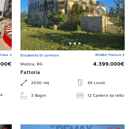
Polare 2
RE/MAX Platinum 6
Elisabetta Di Lorenzo
000€
4.399.000€
Modica, RG
Fattoria
2000 mq
46 Locali
da
3 Bagni
12 Camere da letto