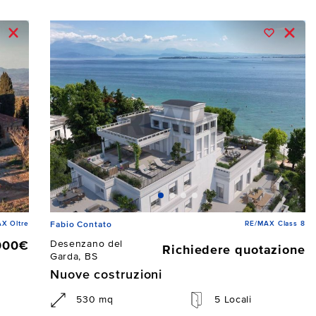
X Oltre
RE/MAX Class 8
Fabio Contato
Desenzano del
000€
Richiedere quotazione
Garda, BS
Nuove costruzioni
530 mq
5 Locali