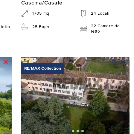
Cascina/Casale
1705 mq
24 Locali
22 Camere da
letto
25 Bagni
letto
RE/MAX Collection