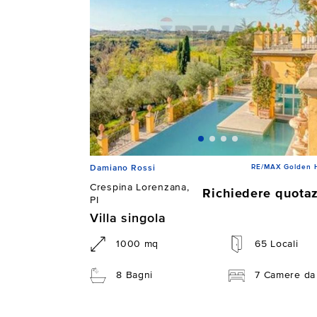
RE/MAX Golden 
Damiano Rossi
Crespina Lorenzana,
Richiedere quota
PI
Villa singola
1000 mq
65 Locali
8 Bagni
7 Camere da 