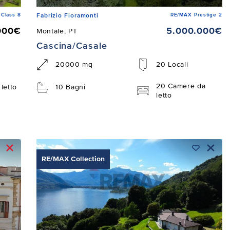
Class 8
RE/MAX Prestige 2
Fabrizio Fioramonti
000€
5.000.000€
Montale, PT
Cascina/Casale
20000 mq
20 Locali
20 Camere da
letto
10 Bagni
letto
RE/MAX Collection