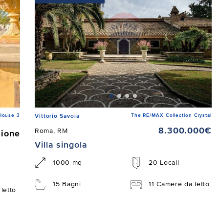
House 3
The RE/MAX Collection Crystal
Vittorio Savoia
8.300.000€
Roma, RM
zione
Villa singola
1000 mq
20 Locali
15 Bagni
11 Camere da letto
letto