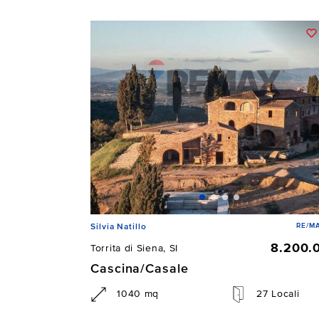
RE/MA
Silvia Natillo
8.200.
Torrita di Siena, SI
Cascina/Casale
1040 mq
27 Locali