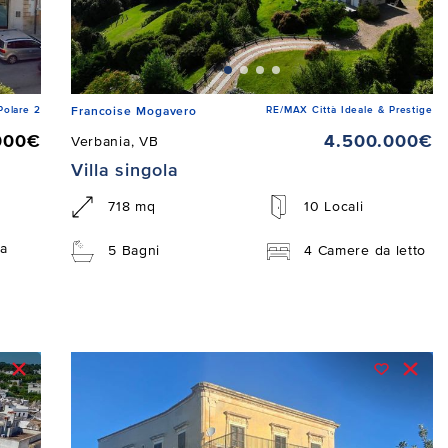
Polare 2
RE/MAX Città Ideale & Prestige
Francoise Mogavero
000€
4.500.000€
Verbania, VB
Villa singola
718 mq
10 Locali
a
5 Bagni
4 Camere da letto