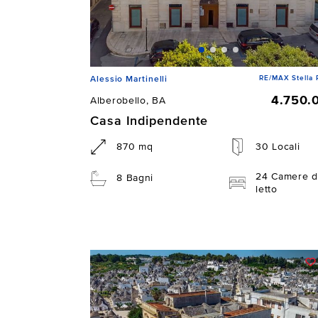
RE/MAX Stella 
Alessio Martinelli
4.750.
Alberobello, BA
Casa Indipendente
870 mq
30 Locali
24 Camere d
8 Bagni
letto