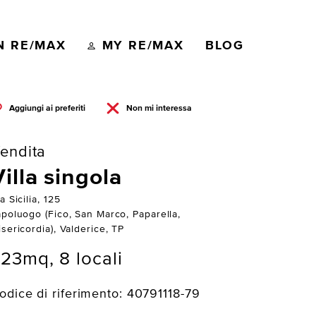
N RE/MAX
MY RE/MAX
BLOG
Aggiungi ai preferiti
Non mi interessa
endita
Villa singola
a Sicilia, 125
apoluogo (Fico, San Marco, Paparella,
sericordia), Valderice, TP
23mq, 8 locali
odice di riferimento: 40791118-79