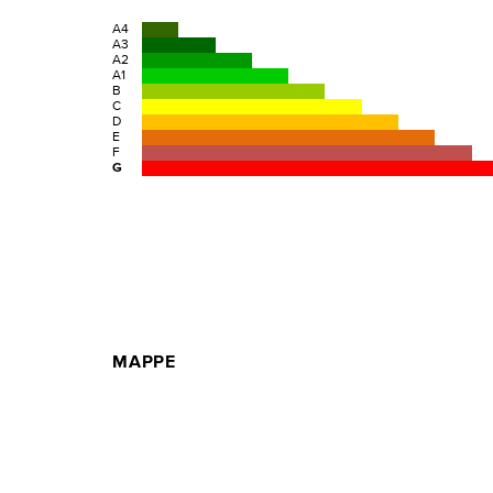
A4
A3
A2
A1
B
C
D
E
F
G
MAPPE