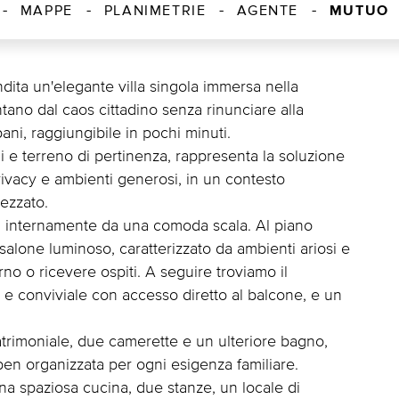
MUTUO
MAPPE
PLANIMETRIE
AGENTE
ndita un'elegante villa singola immersa nella
ontano dal caos cittadino senza rinunciare alla
ani, raggiungibile in pochi minuti.
i e terreno di pertinenza, rappresenta la soluzione
rivacy e ambienti generosi, in un contesto
rezzato.
gati internamente da una comoda scala. Al piano
salone luminoso, caratterizzato da ambienti ariosi e
rno o ricevere ospiti. A seguire troviamo il
e conviviale con accesso diretto al balcone, e un
rimoniale, due camerette e un ulteriore bagno,
ben organizzata per ogni esigenza familiare.
a spaziosa cucina, due stanze, un locale di