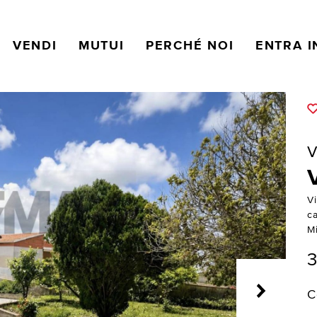
VENDI
MUTUI
PERCHÉ NOI
ENTRA I
V
Vi
c
Mi
3
C