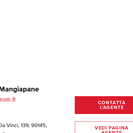
 Mangiapane
inum 9
CONTATTA
L'AGENTE
a Vinci, 139, 90145,
VEDI PAGINA
AGENTE