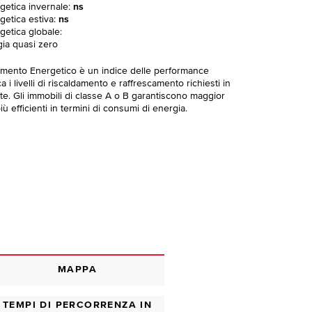
rgetica invernale:
ns
getica estiva:
ns
getica globale:
gia quasi zero
imento Energetico è un indice delle performance
 i livelli di riscaldamento e raffrescamento richiesti in
te. Gli immobili di classe A o B garantiscono maggior
ù efficienti in termini di consumi di energia.
MAPPA
TEMPI DI PERCORRENZA IN