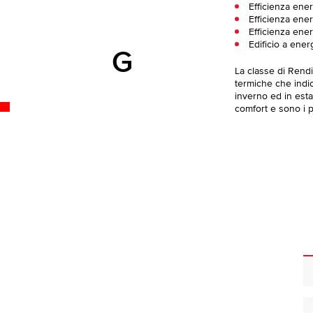
Efficienza ene
Efficienza ener
Efficienza ener
Edificio a ener
G
La classe di Rend
termiche che indica
inverno ed in esta
comfort e sono i pi