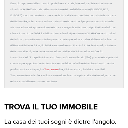
Esempio rappresentativo: I calcoli riportati relativi a rate, interessi, capitale e durata sono
24MAX
stimati da
alla data odierna sulla base dei tassi di riferimento (EURIBOR, BCE,
EUROIRS) sono da considerarsi meramente indicativi e non costituiscono un'offerta da parte
dell'Istituto Rogante. La concessione del mutuo e le condizioni proposte sono subordinate
alla valutazione ed approvazione della banca erogante sulla base del profilo finanziario del
24MAX
cliente. Il calcolo del TAEG è effettuato in maniera indipendente da
secondo i criteri
dettati dal provvedimento sulla trasparenza delle operazioni e dei servizi bancari e finanziari
di Banca d'Italia del 29 luglio 2009 e successive modificazioni. Il cliente riceverà, sulla base
della normativa vigente, la documentazione relativa alle 'Informazioni sul Credito
Immobiliare' e il “Prospetto Informativo Europeo Standardizzato (Pies)' prima della stipula del
contratto per approfondire le clausole e le condizioni definitive del mutuo ottenuto nonché
potrà consultare sulla pagina
Trasparenza
i fogli informativi e gli altri documenti di
Trasparenza bancaria. Per verificare la soluzione finanziaria più adatta alle tue esigenze non
esitare a contattare un nostro consulente.
TROVA IL TUO IMMOBILE
La casa dei tuoi sogni è dietro l’angolo.