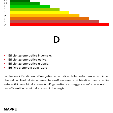
A3
A2
A1
B
C
D
E
F
G
D
Efficienza energetica invernale:
Efficienza energetica estiva:
Efficienza energetica globale:
Edificio a energia quasi zero
La classe di Rendimento Energetico è un indice delle performance termiche
che indica i livelli di riscaldamento e raffrescamento richiesti in inverno ed in
estate. Gli immobili di classe A o B garantiscono maggior comfort e sono i
più efficienti in termini di consumi di energia.
MAPPE