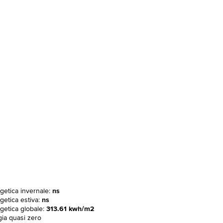
rgetica invernale:
ns
getica estiva:
ns
rgetica globale:
313.61 kwh/m2
gia quasi zero