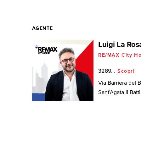
AGENTE
Luigi La Ros
RE/MAX City H
3289...
Scopri
Via Barriera del 
Sant'Agata li Battia