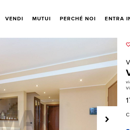
VENDI
MUTUI
PERCHÉ NOI
ENTRA I
V
v
V
1
C