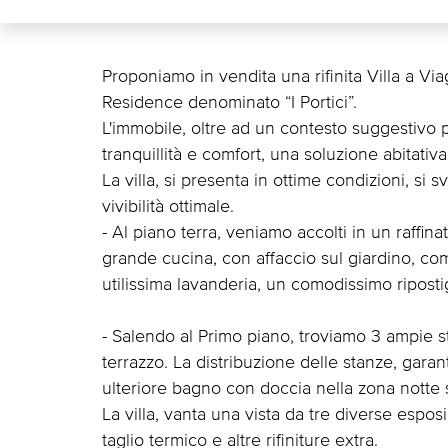
Proponiamo in vendita una rifinita Villa a Vi
Residence denominato “I Portici”.
L'immobile, oltre ad un contesto suggestivo p
tranquillità e comfort, una soluzione abitati
La villa, si presenta in ottime condizioni, si s
vivibilità ottimale.
- Al piano terra, veniamo accolti in un raff
grande cucina, con affaccio sul giardino, c
utilissima lavanderia, un comodissimo ripostig
- Salendo al Primo piano, troviamo 3 ampie st
terrazzo. La distribuzione delle stanze, garan
ulteriore bagno con doccia nella zona notte s
La villa, vanta una vista da tre diverse espos
taglio termico e altre rifiniture extra.