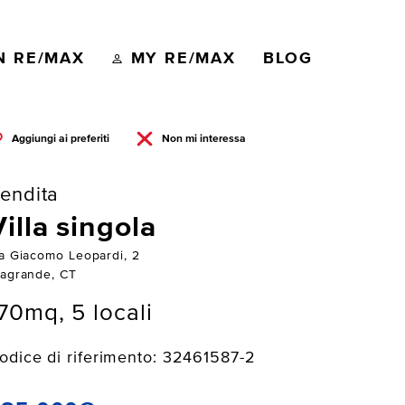
N RE/MAX
MY RE/MAX
BLOG
Aggiungi ai preferiti
Non mi interessa
endita
Villa singola
ia Giacomo Leopardi, 2
iagrande, CT
70mq, 5 locali
odice di riferimento: 32461587-2