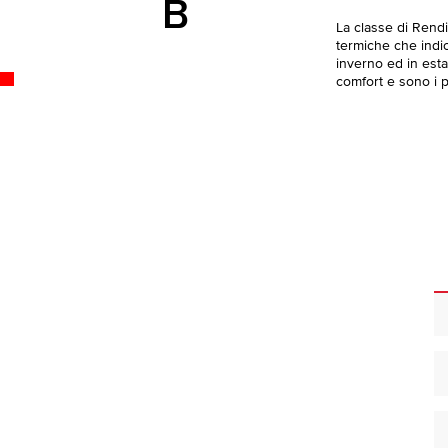
B
La classe di Rend
termiche che indica
inverno ed in esta
comfort e sono i pi