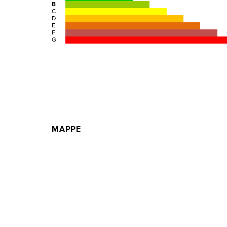
B
C
D
E
F
G
MAPPE