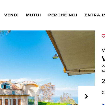
VENDI
MUTUI
PERCHÉ NOI
ENTRA I
V
Vi
A
2
C