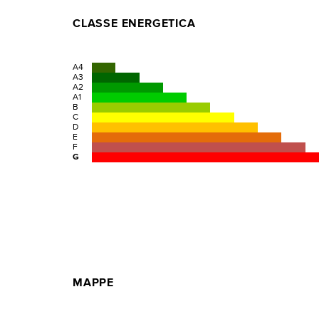
CLASSE ENERGETICA
A4
A3
A2
A1
B
C
D
E
F
G
MAPPE