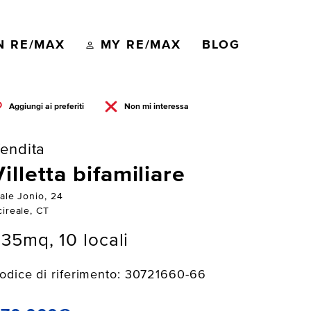
N RE/MAX
MY RE/MAX
BLOG
Aggiungi ai preferiti
Non mi interessa
endita
Villetta bifamiliare
ale Jonio, 24
cireale, CT
35mq, 10 locali
odice di riferimento: 30721660-66