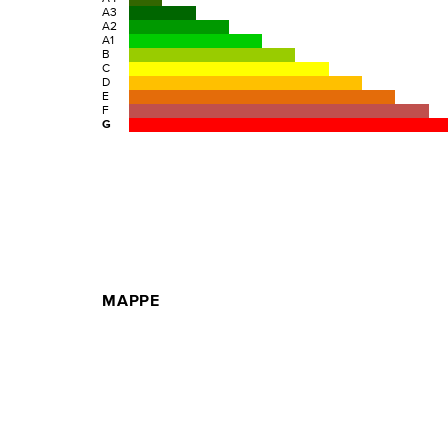
A3
A2
A1
B
C
D
E
F
G
MAPPE