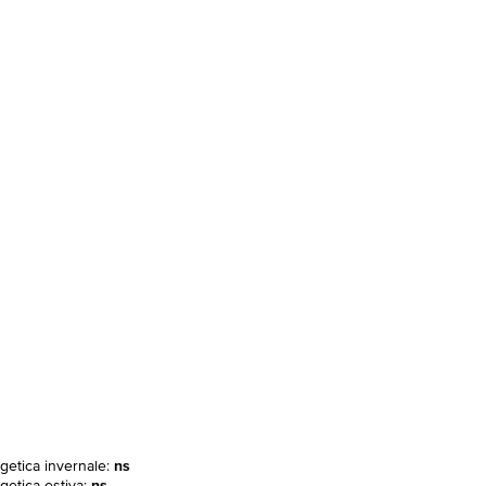
rgetica invernale:
ns
getica estiva:
ns