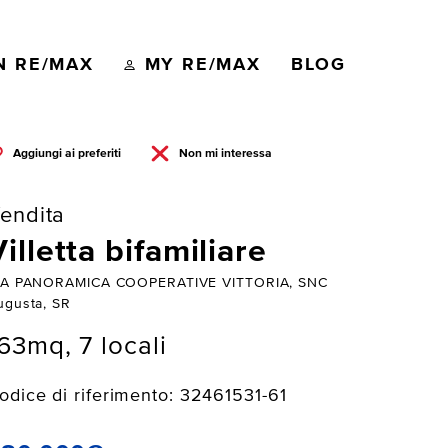
N RE/MAX
MY RE/MAX
BLOG
Aggiungi ai preferiti
Non mi interessa
endita
Villetta bifamiliare
IA PANORAMICA COOPERATIVE VITTORIA, SNC
ugusta, SR
63mq, 7 locali
odice di riferimento: 32461531-61