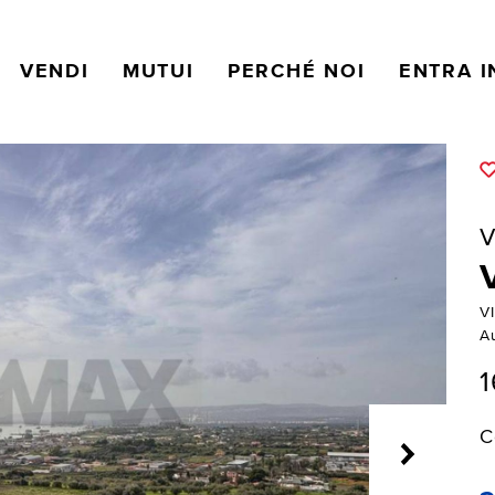
VENDI
MUTUI
PERCHÉ NOI
ENTRA I
V
V
A
1
C