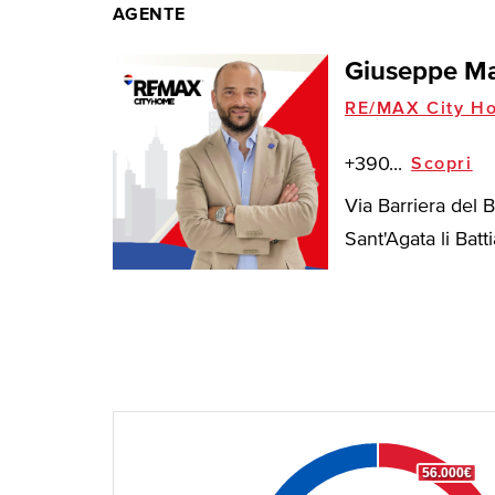
AGENTE
Giuseppe Ma
RE/MAX City H
+390...
Scopri
Via Barriera del 
Sant'Agata li Battia
56.000€