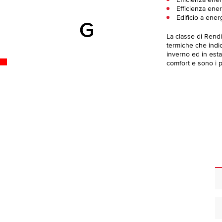
Efficienza ener
Edificio a ener
G
La classe di Rend
termiche che indica
inverno ed in esta
comfort e sono i pi