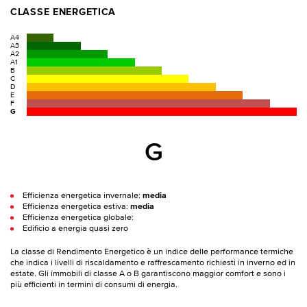
CLASSE ENERGETICA
A4
A3
A2
A1
B
C
D
E
F
G
G
Efficienza energetica invernale:
media
Efficienza energetica estiva:
media
Efficienza energetica globale:
Edificio a energia quasi zero
La classe di Rendimento Energetico è un indice delle performance termiche
che indica i livelli di riscaldamento e raffrescamento richiesti in inverno ed in
estate. Gli immobili di classe A o B garantiscono maggior comfort e sono i
più efficienti in termini di consumi di energia.