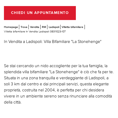
CHIEDI UN APPUNTAMENTO
Homepage
Trova
Vendita
RM
Ladispoli
Villetta bifamiliare
Villetta bifamiliare In Vendita Ladispoli 38311023-107
In Vendita a Ladispoli: Villa Bifamiliare "La Stonehenge"
Se stai cercando un nido accogliente per la tua famiglia, la
splendida villa bifamiliare "La Stonehenge" è ciò che fa per te.
Situata in una zona tranquilla e verdeggiante di Ladispoli, a
soli 3 km dal centro e dai principali servizi, questa elegante
proprietà, costruita nel 2004, è perfetta per chi desidera
vivere in un ambiente sereno senza rinunciare alla comodità
della città.