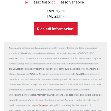
Tasso fisso
Tasso variabile
TAN
2,70%
TAEG
2,84%
Richiedi informazioni
Esempio rappresentativo: I calcoli riportati relativi a rate, interessi, capitale e durata sono
24MAX
stimati da
alla data odierna sulla base dei tassi di riferimento (EURIBOR, BCE,
EUROIRS) sono da considerarsi meramente indicativi e non costituiscono un'offerta da parte
dell'Istituto Rogante. La concessione del mutuo e le condizioni proposte sono subordinate
alla valutazione ed approvazione della banca erogante sulla base del profilo finanziario del
24MAX
cliente. Il calcolo del TAEG è effettuato in maniera indipendente da
secondo i criteri
dettati dal provvedimento sulla trasparenza delle operazioni e dei servizi bancari e finanziari
di Banca d'Italia del 29 luglio 2009 e successive modificazioni. Il cliente riceverà, sulla base
della normativa vigente, la documentazione relativa alle 'Informazioni sul Credito
Immobiliare' e il “Prospetto Informativo Europeo Standardizzato (Pies)' prima della stipula del
contratto per approfondire le clausole e le condizioni definitive del mutuo ottenuto nonché
potrà consultare sulla pagina
Trasparenza
i fogli informativi e gli altri documenti di
Trasparenza bancaria. Per verificare la soluzione finanziaria più adatta alle tue esigenze non