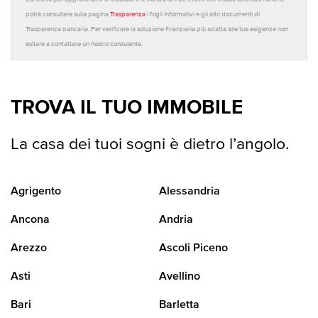
potrà consultare sulla pagina
Trasparenza
i fogli informativi e gli altri documenti di
Trasparenza bancaria. Per verificare la soluzione finanziaria più adatta alle tue esigenze non
esitare a contattare un nostro consulente.
TROVA IL TUO IMMOBILE
La casa dei tuoi sogni è dietro l’angolo.
Agrigento
Alessandria
Ancona
Andria
Arezzo
Ascoli Piceno
Asti
Avellino
Bari
Barletta