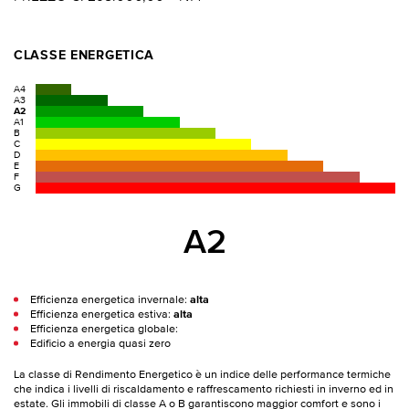
CLASSE ENERGETICA
A4
A3
A2
A1
B
C
D
E
F
G
A2
Efficienza energetica invernale:
alta
Efficienza energetica estiva:
alta
Efficienza energetica globale:
Edificio a energia quasi zero
La classe di Rendimento Energetico è un indice delle performance termiche
che indica i livelli di riscaldamento e raffrescamento richiesti in inverno ed in
estate. Gli immobili di classe A o B garantiscono maggior comfort e sono i