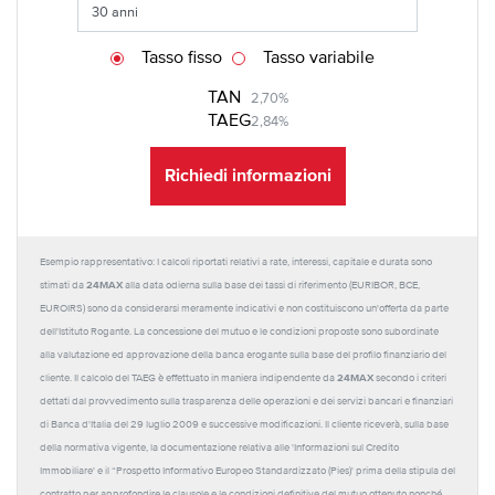
Tasso fisso
Tasso variabile
TAN
2,70%
TAEG
2,84%
Richiedi informazioni
Esempio rappresentativo: I calcoli riportati relativi a rate, interessi, capitale e durata sono
24MAX
stimati da
alla data odierna sulla base dei tassi di riferimento (EURIBOR, BCE,
EUROIRS) sono da considerarsi meramente indicativi e non costituiscono un'offerta da parte
dell'Istituto Rogante. La concessione del mutuo e le condizioni proposte sono subordinate
alla valutazione ed approvazione della banca erogante sulla base del profilo finanziario del
24MAX
cliente. Il calcolo del TAEG è effettuato in maniera indipendente da
secondo i criteri
dettati dal provvedimento sulla trasparenza delle operazioni e dei servizi bancari e finanziari
di Banca d'Italia del 29 luglio 2009 e successive modificazioni. Il cliente riceverà, sulla base
della normativa vigente, la documentazione relativa alle 'Informazioni sul Credito
Immobiliare' e il “Prospetto Informativo Europeo Standardizzato (Pies)' prima della stipula del
contratto per approfondire le clausole e le condizioni definitive del mutuo ottenuto nonché