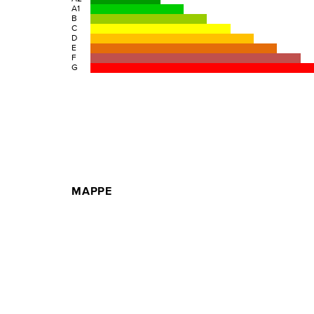
A1
B
C
D
E
F
G
MAPPE