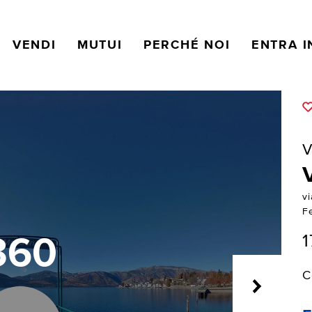
VENDI
MUTUI
PERCHÉ NOI
ENTRA I
V
vi
F
1
360
C