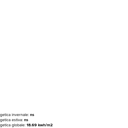
rgetica invernale:
ns
getica estiva:
ns
rgetica globale:
18.69 kwh/m2