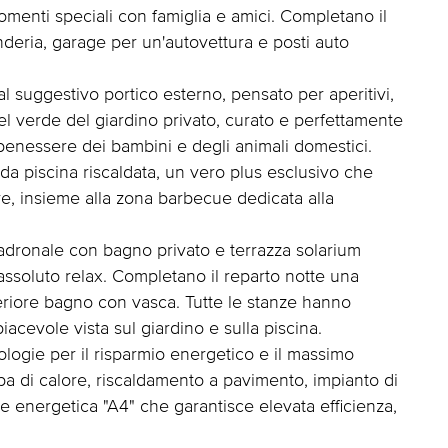
omenti speciali con famiglia e amici. Completano il
deria, garage per un'autovettura e posti auto
 suggestivo portico esterno, pensato per aperitivi,
el verde del giardino privato, curato e perfettamente
l benessere dei bambini e degli animali domestici.
dida piscina riscaldata, un vero plus esclusivo che
e, insieme alla zona barbecue dedicata alla
padronale con bagno privato e terrazza solarium
assoluto relax. Completano il reparto notte una
riore bagno con vasca. Tutte le stanze hanno
acevole vista sul giardino e sulla piscina.
ologie per il risparmio energetico e il massimo
pa di calore, riscaldamento a pavimento, impianto di
se energetica "A4" che garantisce elevata efficienza,