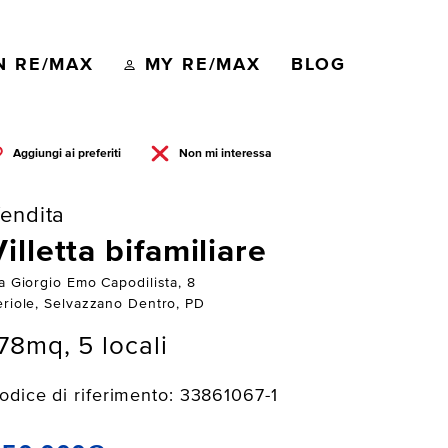
N RE/MAX
MY RE/MAX
BLOG
Aggiungi ai preferiti
Non mi interessa
endita
Villetta bifamiliare
a Giorgio Emo Capodilista, 8
eriole, Selvazzano Dentro, PD
78mq, 5 locali
odice di riferimento: 33861067-1