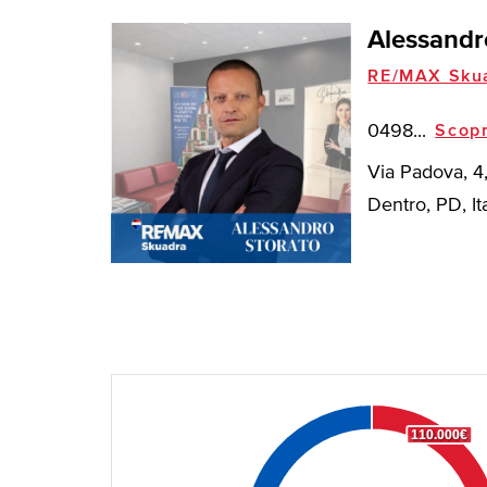
Alessandr
RE/MAX Sku
0498...
Scopr
Via Padova, 4
Dentro, PD, Ita
110.000€