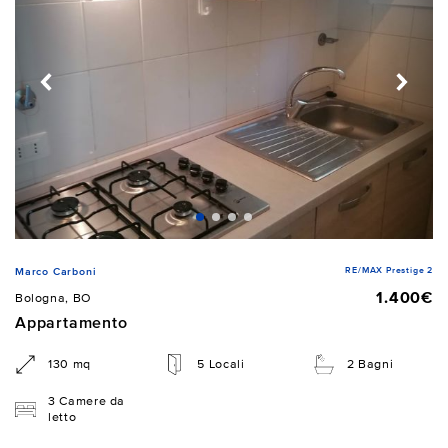
RE/MAX Prestige 2
Marco Carboni
1.400€
Bologna, BO
Appartamento
130 mq
5 Locali
2 Bagni
3 Camere da
letto