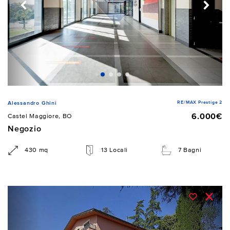
RE/MAX Prestige 2
Alessandro Ghini
6.000€
Castel Maggiore, BO
Negozio
430 mq
13 Locali
7 Bagni