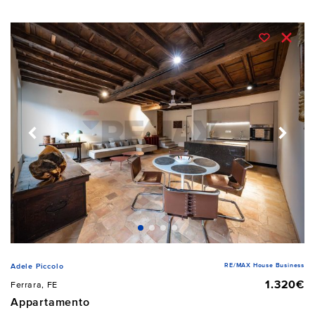
RE/MAX House Business
Adele Piccolo
1.320€
Ferrara, FE
Appartamento