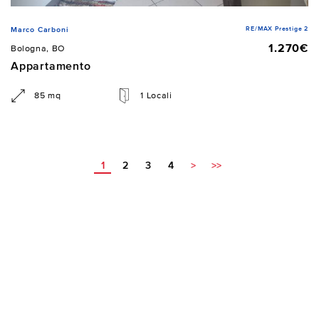
RE/MAX Prestige 2
Marco Carboni
1.270€
Bologna, BO
Appartamento
85 mq
1 Locali
1
2
3
4
>
>>