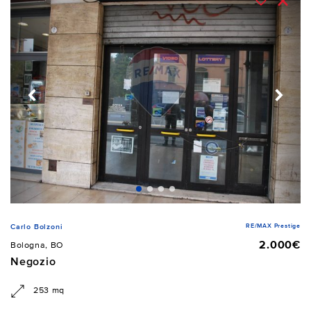
RE/MAX Prestige
Carlo Bolzoni
2.000€
Bologna, BO
Negozio
253 mq