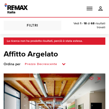
Vedi
1 - 18
di
68
risultati
FILTRI
trovati
La ricerca non ha prodotto risultati, perciò è stata estesa.
Affitto Argelato
Ordina per