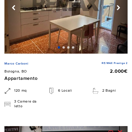
RE/MAX Prestige 2
Marco Carboni
2.000€
Bologna, BO
Appartamento
120 mq
6 Locali
2 Bagni
3 Camere da
letto