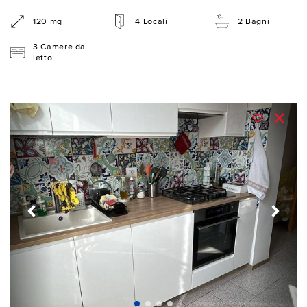
120 mq
4 Locali
2 Bagni
3 Camere da
letto