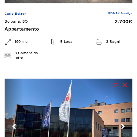
RE/MAX Prestige
Carlo Bolzoni
2.700€
Bologna, BO
Appartamento
190 mq
5 Locali
3 Bagni
3 Camere da
letto