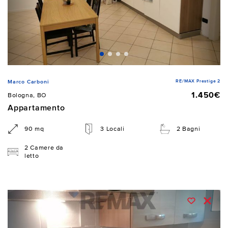
RE/MAX Prestige 2
Marco Carboni
1.450€
Bologna, BO
Appartamento
90 mq
3 Locali
2 Bagni
2 Camere da
letto