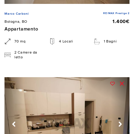
RE/MAX Prestige 2
Marco Carboni
1.400€
Bologna, BO
Appartamento
70 mq
4 Locali
1 Bagni
2 Camere da
letto