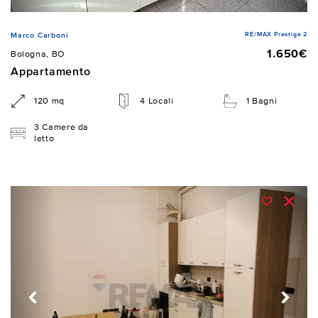
RE/MAX Prestige 2
Marco Carboni
1.650€
Bologna, BO
Appartamento
120 mq
4 Locali
1 Bagni
3 Camere da
letto