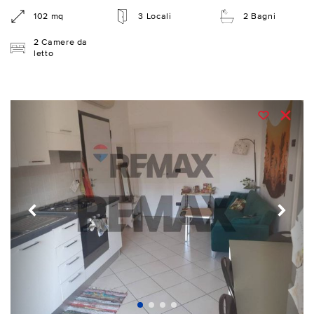
102 mq
3 Locali
2 Bagni
2 Camere da
letto