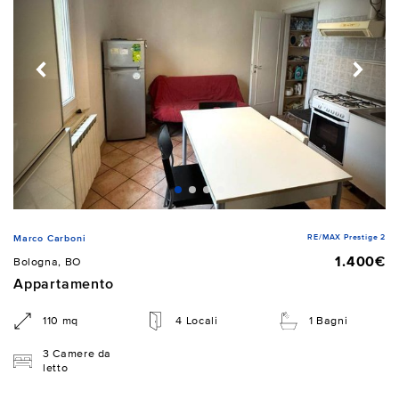
RE/MAX Prestige 2
Marco Carboni
1.400€
Bologna, BO
Appartamento
110 mq
4 Locali
1 Bagni
3 Camere da
letto