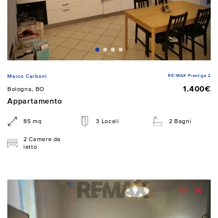
RE/MAX Prestige 2
Marco Carboni
1.400€
Bologna, BO
Appartamento
85 mq
3 Locali
2 Bagni
2 Camere da
letto