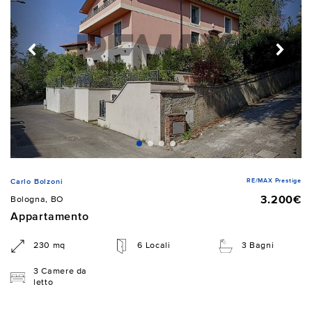
RE/MAX Prestige
Carlo Bolzoni
3.200€
Bologna, BO
Appartamento
230 mq
6 Locali
3 Bagni
3 Camere da
letto