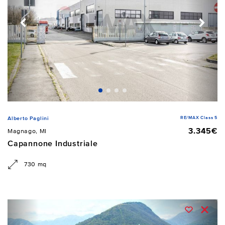
RE/MAX Class 5
Alberto Paglini
3.345€
Magnago, MI
Capannone Industriale
730 mq