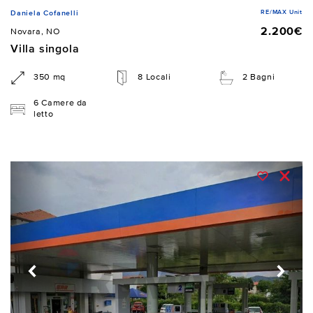
RE/MAX Unit
Daniela Cofanelli
2.200€
Novara, NO
Villa singola
350 mq
8 Locali
2 Bagni
6 Camere da
letto