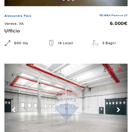
RE/MAX Platinum 23
Alessandra Pace
6.000€
Varese, VA
Ufficio
600 mq
14 Locali
3 Bagni