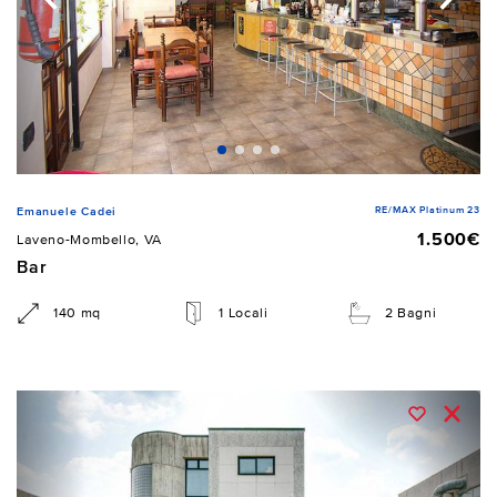
RE/MAX Platinum 23
Emanuele Cadei
1.500€
Laveno-Mombello, VA
Bar
140 mq
1 Locali
2 Bagni