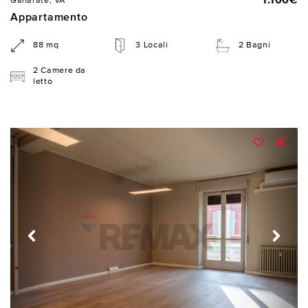
1.100€
Gallarate, VA
Appartamento
88 mq
3 Locali
2 Bagni
2 Camere da
letto