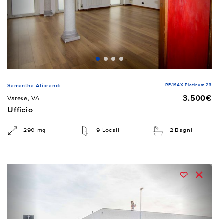
RE/MAX Platinum 23
Samantha Aliprandi
3.500€
Varese, VA
Ufficio
290 mq
9 Locali
2 Bagni