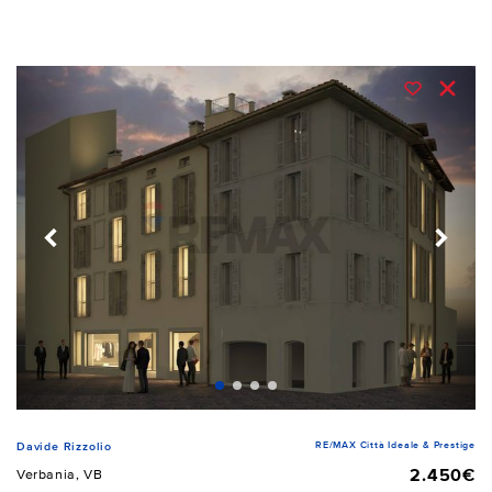
RE/MAX Città Ideale & Prestige
Davide Rizzolio
2.450€
Verbania, VB