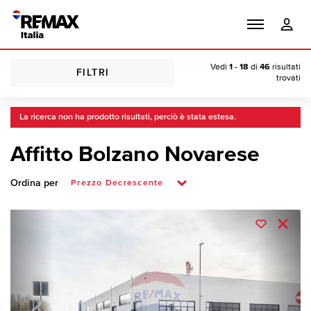
Vedi
1 - 18
di
46
risultati
FILTRI
trovati
La ricerca non ha prodotto risultati, perciò è stata estesa.
Affitto Bolzano Novarese
Ordina per