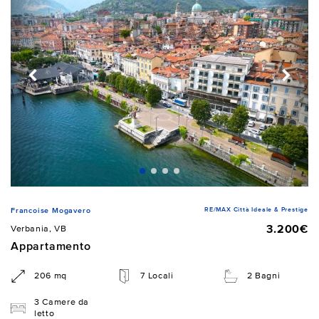
RE/MAX Città Ideale & Prestige
Francoise Mogavero
3.200€
Verbania, VB
Appartamento
206 mq
7 Locali
2 Bagni
3 Camere da
letto