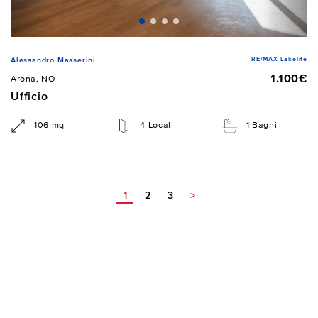
RE/MAX Lakelife
Alessandro Masserini
1.100€
Arona, NO
Ufficio
106 mq
4 Locali
1 Bagni
1
2
3
>