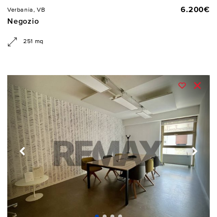
6.200€
Verbania, VB
Negozio
251 mq