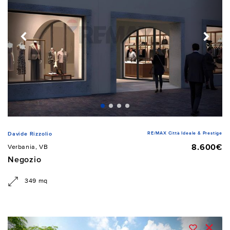
RE/MAX Città Ideale & Prestige
Davide Rizzolio
8.600€
Verbania, VB
Negozio
349 mq