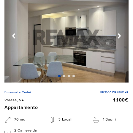
RE/MAX Platinum 23
Emanuele Cadei
1.100€
Varese, VA
Appartamento
70 mq
3 Locali
1 Bagni
2 Camere da