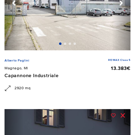
RE/MAX Class 5
Alberto Paglini
13.383€
Magnago, MI
Capannone Industriale
2920 mq