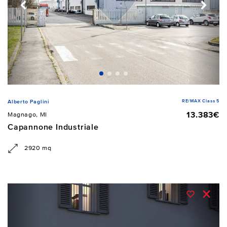
RE/MAX Class 5
Alberto Paglini
13.383€
Magnago, MI
Capannone Industriale
2920 mq