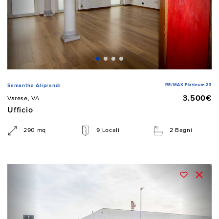
RE/MAX Platinum 23
Samantha Aliprandi
3.500€
Varese, VA
Ufficio
290 mq
9 Locali
2 Bagni