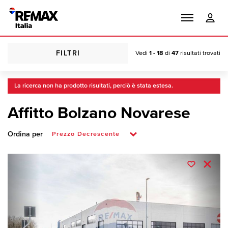
FILTRI
Vedi
1 - 18
di
47
risultati trovati
La ricerca non ha prodotto risultati, perciò è stata estesa.
Affitto Bolzano Novarese
Ordina per