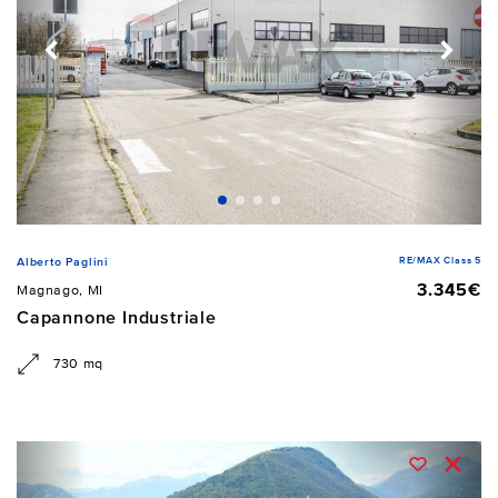
RE/MAX Class 5
Alberto Paglini
3.345€
Magnago, MI
Capannone Industriale
730 mq