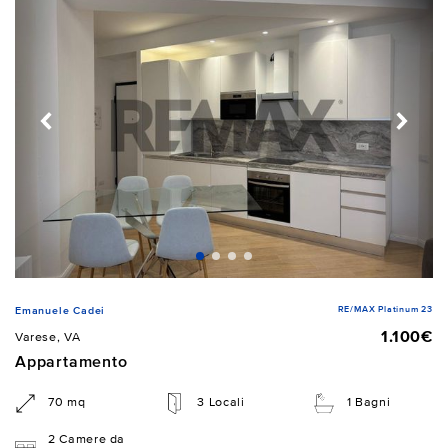
RE/MAX Platinum 23
Emanuele Cadei
1.100€
Varese, VA
Appartamento
70 mq
3 Locali
1 Bagni
2 Camere da