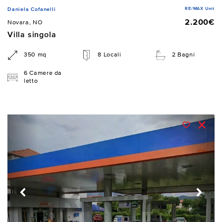
RE/MAX Unit
Daniela Cofanelli
2.200€
Novara, NO
Villa singola
350 mq
8 Locali
2 Bagni
6 Camere da
letto