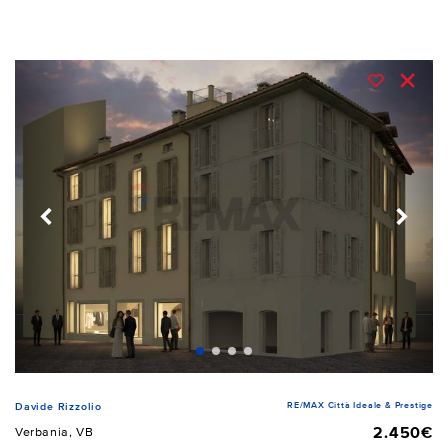
RE/MAX Città Ideale & Prestige
Davide Rizzolio
2.450€
Verbania, VB