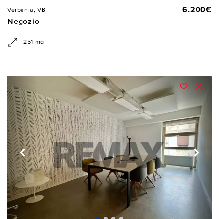
6.200€
Verbania, VB
Negozio
251 mq