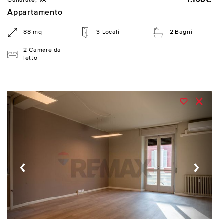
1.100€
Gallarate, VA
Appartamento
88 mq
3 Locali
2 Bagni
2 Camere da
letto