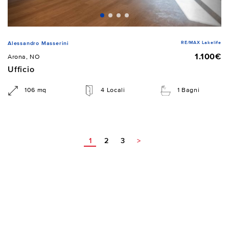
RE/MAX Lakelife
Alessandro Masserini
1.100€
Arona, NO
Ufficio
106 mq
4 Locali
1 Bagni
1
2
3
>