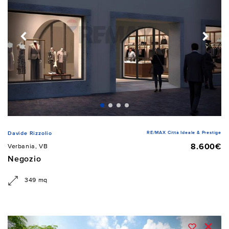
RE/MAX Città Ideale & Prestige
Davide Rizzolio
8.600€
Verbania, VB
Negozio
349 mq