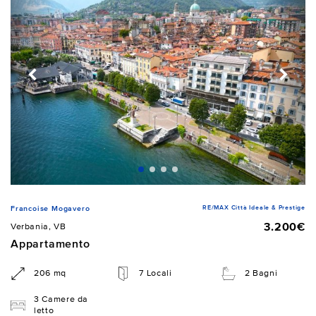
RE/MAX Città Ideale & Prestige
Francoise Mogavero
3.200€
Verbania, VB
Appartamento
206 mq
7 Locali
2 Bagni
3 Camere da
letto