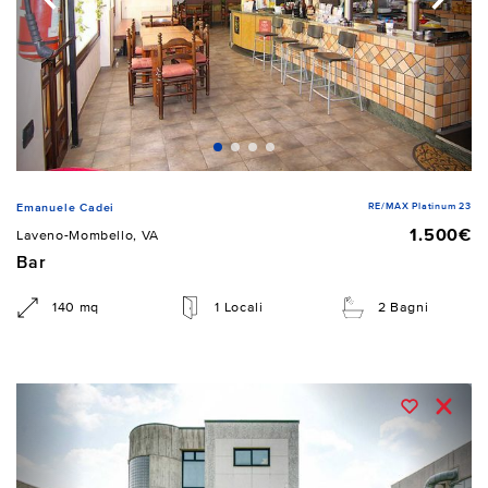
RE/MAX Platinum 23
Emanuele Cadei
1.500€
Laveno-Mombello, VA
Bar
140 mq
1 Locali
2 Bagni