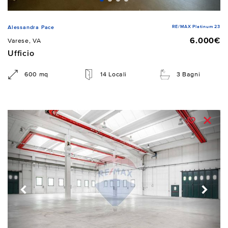
RE/MAX Platinum 23
Alessandra Pace
6.000€
Varese, VA
Ufficio
600 mq
14 Locali
3 Bagni