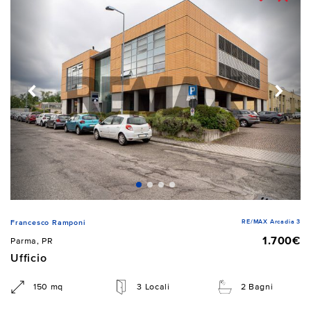
RE/MAX Arcadia 3
Francesco Ramponi
1.700€
Parma, PR
Ufficio
150 mq
3 Locali
2 Bagni