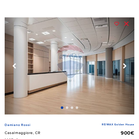
RE/MAX Golden House
Damiano Rossi
900€
Casalmaggiore, CR