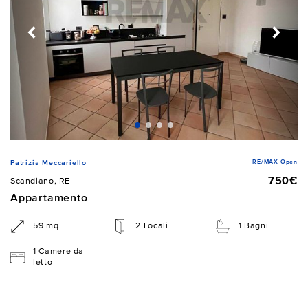
RE/MAX Open
Patrizia Meccariello
750€
Scandiano, RE
Appartamento
59 mq
2 Locali
1 Bagni
1 Camere da
letto