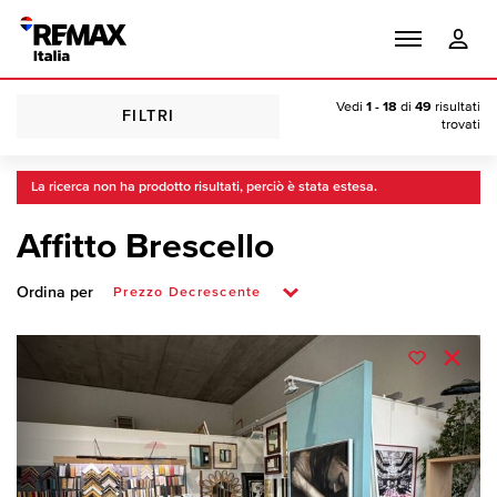
Vedi
1 - 18
di
49
risultati
FILTRI
trovati
La ricerca non ha prodotto risultati, perciò è stata estesa.
Affitto Brescello
Ordina per