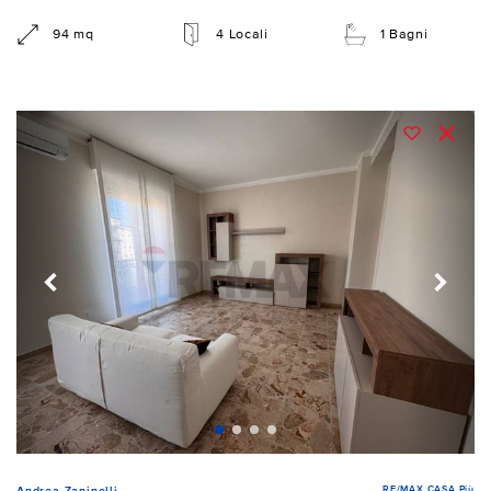
94 mq
4 Locali
1 Bagni
RE/MAX CASA Più
Andrea Zaninelli