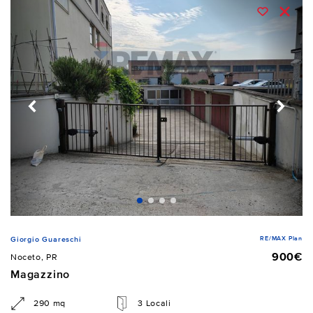
RE/MAX Plan
Giorgio Guareschi
900€
Noceto, PR
Magazzino
290 mq
3 Locali