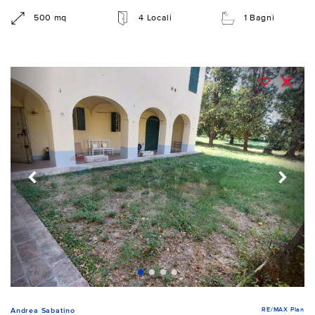
500 mq
4 Locali
1 Bagni
RE/MAX Plan
Andrea Sabatino