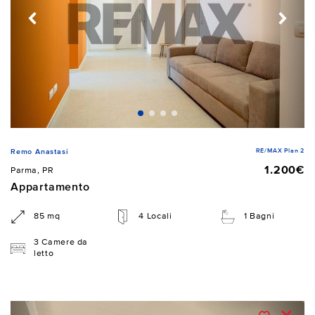
RE/MAX Plan 2
Remo Anastasi
1.200€
Parma, PR
Appartamento
85 mq
4 Locali
1 Bagni
3 Camere da
letto