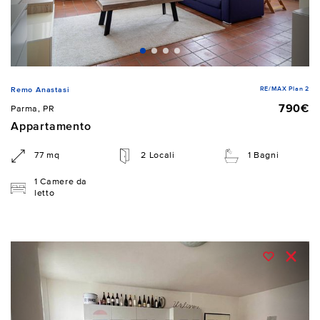
RE/MAX Plan 2
Remo Anastasi
790€
Parma, PR
Appartamento
77 mq
2 Locali
1 Bagni
1 Camere da
letto