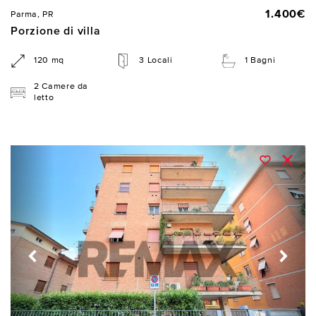
1.400€
Parma, PR
Porzione di villa
120 mq
3 Locali
1 Bagni
2 Camere da
letto