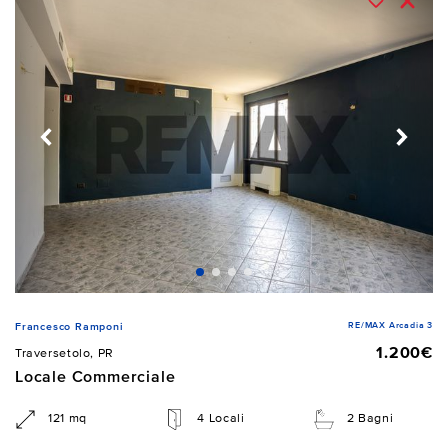
RE/MAX Arcadia 3
Francesco Ramponi
1.200€
Traversetolo, PR
Locale Commerciale
121 mq
4 Locali
2 Bagni