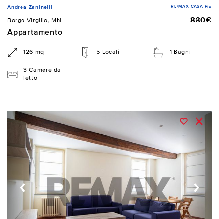
RE/MAX CASA Più
Andrea Zaninelli
880€
Borgo Virgilio, MN
Appartamento
126 mq
5 Locali
1 Bagni
3 Camere da
letto