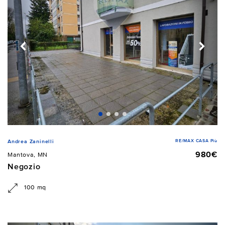
RE/MAX CASA Più
Andrea Zaninelli
980€
Mantova, MN
Negozio
100 mq