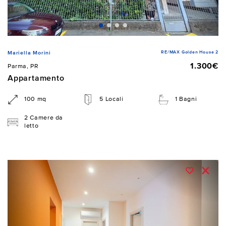
RE/MAX Golden House 2
Mariella Morini
1.300€
Parma, PR
Appartamento
100 mq
5 Locali
1 Bagni
2 Camere da
letto