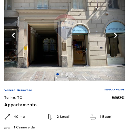
RE/MAX Vivere
Venere Genovese
650€
Torino, TO
Appartamento
40 mq
2 Locali
1 Bagni
1 Camere da