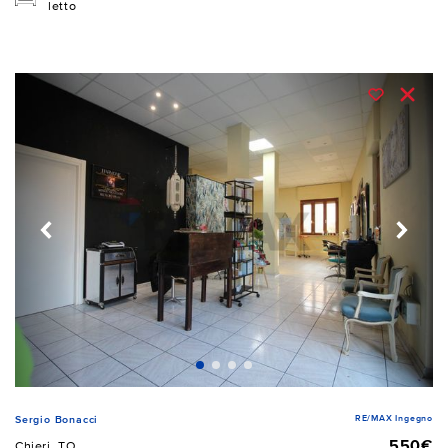
letto
RE/MAX Ingegno
Sergio Bonacci
550€
Chieri, TO