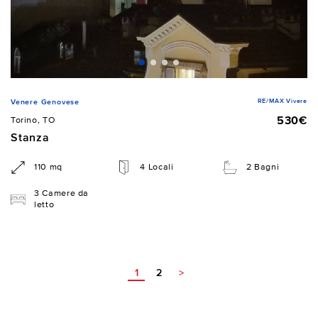
RE/MAX Vivere
Venere Genovese
530€
Torino, TO
Stanza
110 mq
4 Locali
2 Bagni
3 Camere da
letto
1
2
>