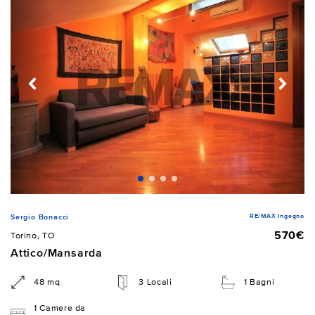
RE/MAX Ingegno
Sergio Bonacci
570€
Torino, TO
Attico/Mansarda
48 mq
3 Locali
1 Bagni
1 Camere da