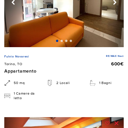
RE/MAX Next
Fulvio Novaresi
600€
Torino, TO
Appartamento
50 mq
2 Locali
1 Bagni
1 Camere da
letto