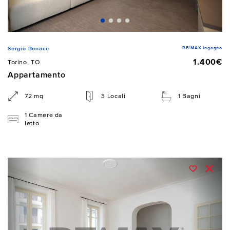
RE/MAX Ingegno
Sergio Bonacci
1.400€
Torino, TO
Appartamento
72 mq
3 Locali
1 Bagni
1 Camere da
letto