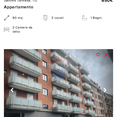
650€
Settimo Torinese, TO
Appartamento
80 mq
3 Locali
1 Bagni
2 Camere da
letto