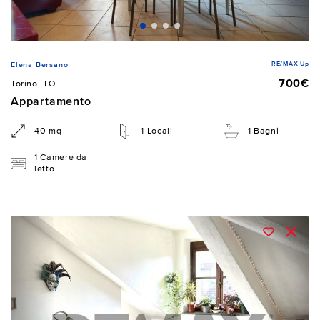
RE/MAX Up
Elena Bersano
700€
Torino, TO
Appartamento
40 mq
1 Locali
1 Bagni
1 Camere da
letto