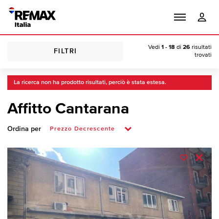
Vedi
1 - 18
di
26
risultati
FILTRI
trovati
La ricerca non ha prodotto risultati, perciò è stata estesa.
Affitto Cantarana
Ordina per