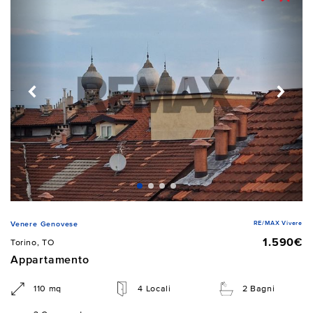
RE/MAX Vivere
Venere Genovese
1.590€
Torino, TO
Appartamento
110 mq
4 Locali
2 Bagni