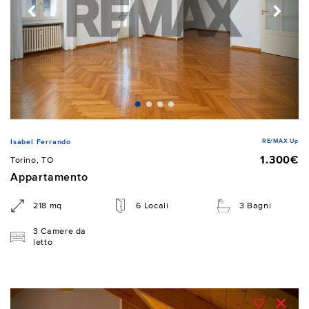
RE/MAX Up
Isabel Ferrando
1.300€
Torino, TO
Appartamento
218 mq
6 Locali
3 Bagni
3 Camere da
letto