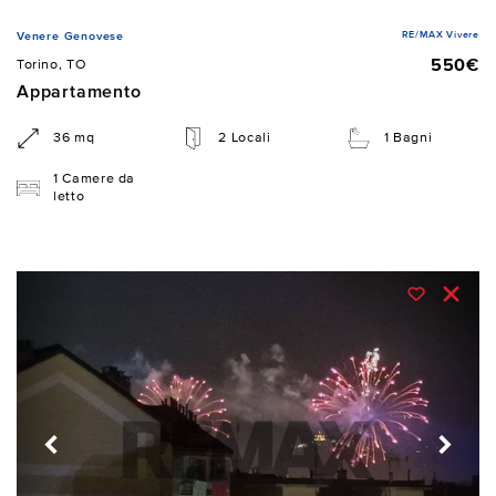
RE/MAX Vivere
Venere Genovese
550€
Torino, TO
Appartamento
36 mq
2 Locali
1 Bagni
1 Camere da
letto