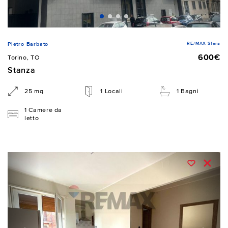
RE/MAX Sfera
Pietro Barbato
600€
Torino, TO
Stanza
25 mq
1 Locali
1 Bagni
1 Camere da
letto