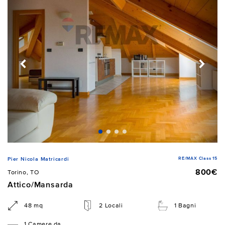
RE/MAX Class 15
Pier Nicola Matricardi
800€
Torino, TO
Attico/Mansarda
48 mq
2 Locali
1 Bagni
1 Camere da