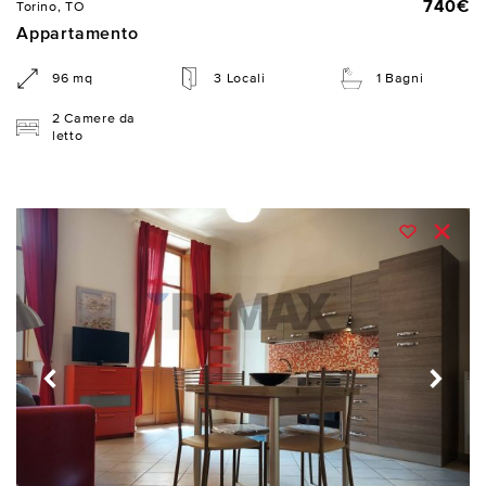
740€
Torino, TO
Appartamento
96 mq
3 Locali
1 Bagni
2 Camere da
letto