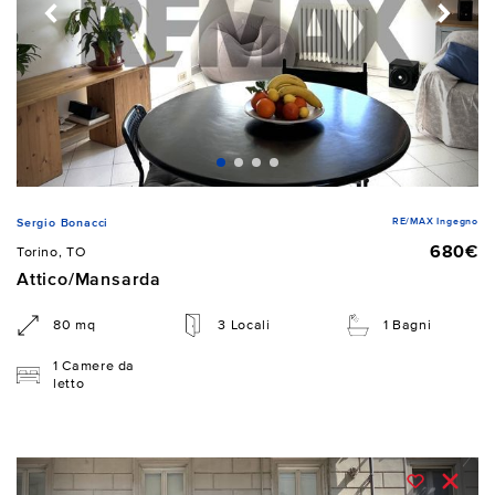
RE/MAX Ingegno
Sergio Bonacci
680€
Torino, TO
Attico/Mansarda
80 mq
3 Locali
1 Bagni
1 Camere da
letto